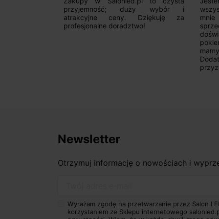
alny sklep,
Zakupy w Salonled.pl to czysta
Jeste
niam fachową
przyjemność; duży wybór i
wszy
 wyborze
atrakcyjne ceny. Dziękuję za
mnie
Zdecydowanie
profesjonalne doradztwo!
sprz
doświ
pokie
mamy 
Dodat
przyz
Newsletter
Otrzymuj informację o nowościach i wypr
Twój adres e-mail
Wyrażam zgodę na przetwarzanie przez Salon LE
korzystaniem ze Sklepu internetowego salonled.