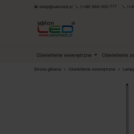
sklep@salonled.pl
(+48) 694-000-777
(+4

phone
phone
Oświetlenie wewnętrzne
Oświetlenie 
Strona główna
Oświetlenie wewnętrzne
Lampy