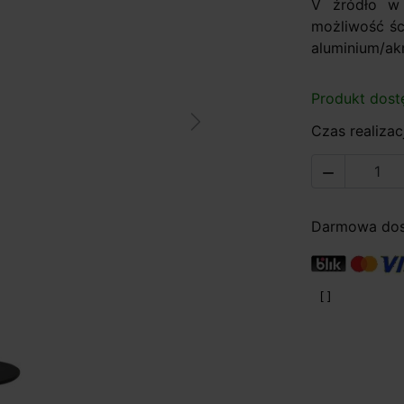
V źródło w
możliwość ści
aluminium/akr
Produkt dost
Next
Czas realizacj

Darmowa dost