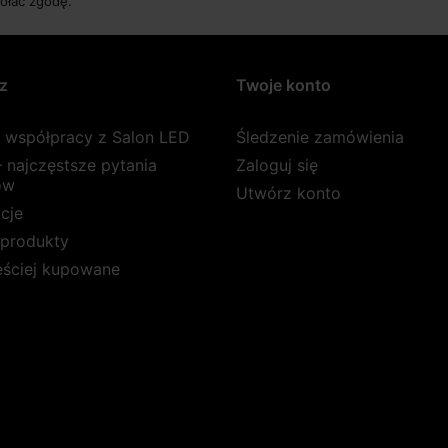
ołać zgodę.
z
Twoje konto
a współpracy z Salon LED
Śledzenie zamówienia
 najczęstsze pytania
Zaloguj się
ów
Utwórz konto
cje
produkty
ęściej kupowane