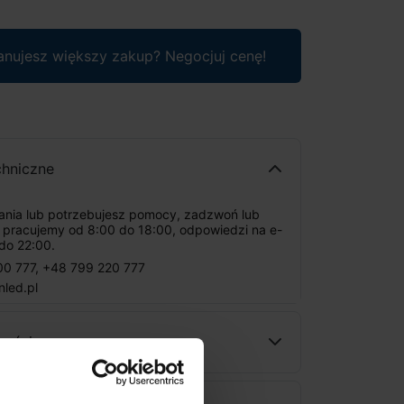
anujesz większy zakup? Negocjuj cenę!
chniczne
tania lub potrzebujesz pomocy, zadzwoń lub
: pracujemy od 8:00 do 18:00, odpowiedzi na e-
do 22:00.
00 777
,
+48 799 220 777
nled.pl
ności