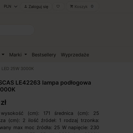
0
Zaloguj się
Koszyk

favorite_border
shopping_cart
D
Marki
Bestsellery
Wyprzedaże
a LED 25W 3000K
SCAS LE42263 lampa podłogowa
3000K
zł
wysokość (cm): 171 średnica (cm): 25
sza (cm): 2 ilość źródeł: 1 rodzaj trzonka:
wany max moc źródła: 25 W napięcie: 230