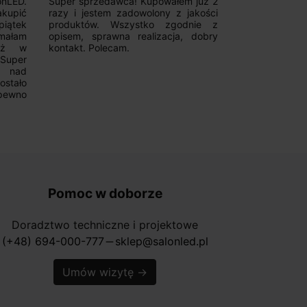
onLED.
Super sprzedawca! Kupowałem już 2
Szybka real
akupić
razy i jestem zadowolony z jakości
konkurencyjn
iątek
produktów. Wszystko zgodnie z
pomoc w 
ymałam
opisem, sprawna realizacja, dobry
magnetycznyc
już w
kontakt. Polecam.
wyboru. Z p
.Super
ponownie.
a nad
stało
pewno
Pomoc w doborze
Doradztwo techniczne i projektowe
(+48) 694-000-777
sklep@salonled.pl
horizontal_rule
Umów wizytę
→