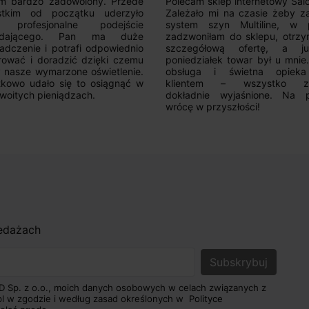
m bardzo zadowolony. Przede
Polecam sklep internetowy Sal
stkim od początku uderzyło
Zależało mi na czasie żeby z
 profesjonalne podejście
system szyn Multiline, w p
edającego. Pan ma duże
zadzwoniłam do sklepu, otrz
adczenie i potrafi odpowiednio
szczegółową ofertę, a 
rować i doradzić dzięki czemu
poniedziałek towar był u mnie
nasze wymarzone oświetlenie.
obsługa i świetna opiek
kowo udało się to osiągnąć w
klientem – wszystko zo
woitych pieniądzach.
dokładnie wyjaśnione. Na 
wrócę w przyszłości!
zedażach
D Sp. z o.o., moich danych osobowych w celach związanych z
pl w zgodzie i według zasad określonych w
Polityce