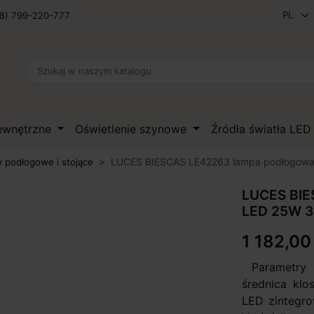
8) 799-220-777
zewnętrzne
Oświetlenie szynowe
Źródła światła LE
LUCES BIESCAS LE42263 lampa podłogow
 podłogowe i stojące
LUCES BIE
LED 25W 
1 182,00 
Parametry 
średnica klo
LED zintegro