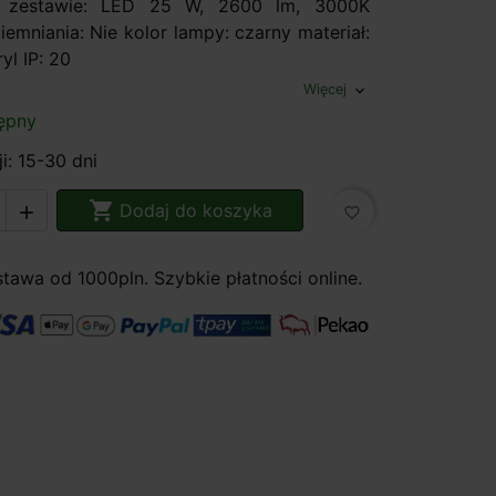
 zestawie: LED 25 W, 2600 lm, 3000K
emniania: Nie kolor lampy: czarny materiał:
yl IP: 20
Więcej
expand_more
ępny
i: 15-30 dni

Dodaj do koszyka

favorite_border
awa od 1000pln. Szybkie płatności online.