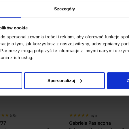
Koszt dosta
3000K
Szczegóły
Zapytaj o p
 plików cookie
do spersonalizowania treści i reklam, aby oferować funkcje sp
ormacje o tym, jak korzystasz z naszej witryny, udostępniamy p
Partnerzy mogą połączyć te informacje z innymi danymi otrzym
nia z ich usług.
Spersonalizuj
Z
5/5
5/5
r
star
star
star
star
star
star
star
777
Gabriela Pasieczna