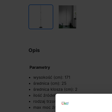
Opis
Parametry
wysokość (cm): 171
średnica (cm): 25
średnica klosza (cm): 2
ilość źródeł: 1
rodzaj trzonka: LED zintegrowany
max moc źródła: 25 W