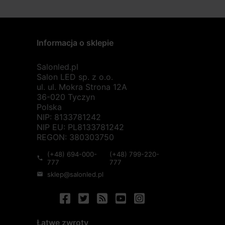
Informacja o sklepie
Salonled.pl
Salon LED sp. z o.o.
ul. ul. Mokra Strona 12A
36-020 Tyczyn
Polska
NIP: 8133781242
NIP EU: PL8133781242
REGON: 380303750
(+48) 694-000-
(+48) 799-220-
phone
777
777
sklep@salonled.pl
mail
Łatwe zwroty