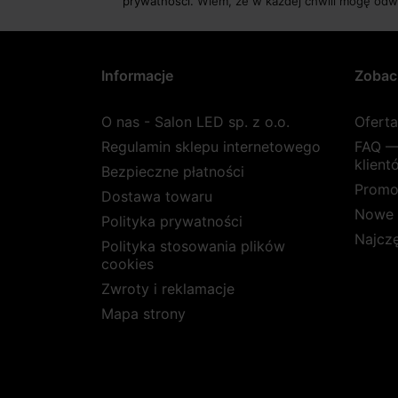
prywatności.
Wiem, że w każdej chwili mogę odw
Informacje
Zobac
O nas - Salon LED sp. z o.o.
Ofert
Regulamin sklepu internetowego
FAQ —
klient
Bezpieczne płatności
Promo
Dostawa towaru
Nowe 
Polityka prywatności
Najcz
Polityka stosowania plików
cookies
Zwroty i reklamacje
Mapa strony