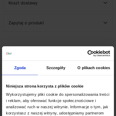
Koszt dostawy
Zapytaj o produkt
Opis
Parametry
Zgoda
Szczegóły
O plikach cookies
wysokość (cm): 172
szerokość (cm): 94
Niniejsza strona korzysta z plików cookie
głębokość (cm): 26
ilość źródeł: 1
Wykorzystujemy pliki cookie do spersonalizowania treści
rodzaj trzonka: LED zintegrowany
i reklam, aby oferować funkcje społecznościowe i
max moc źródła: 30 W
analizować ruch w naszej witrynie. Informacje o tym, jak
napięcie: 230 V
korzystasz z naszej witryny, udostępniamy partnerom