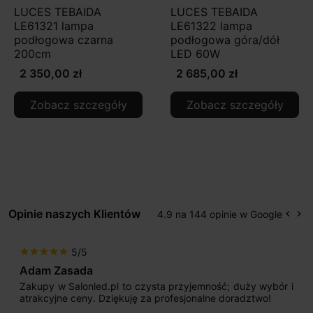
LUCES TEBAIDA
LUCES TEBAIDA
LE61321 lampa
LE61322 lampa
podłogowa czarna
podłogowa góra/dół
200cm
LED 60W
2 350,00 zł
2 685,00 zł
Zobacz szczegóły
Zobacz szczegóły
Opinie naszych Klientów
4.9 na 144 opinie w Google
keyboard_arrow_left
keyboard_arrow_right
Popr
Na
5/5
star
star
star
star
star
Adam Zasada
Zakupy w Salonled.pl to czysta przyjemność; duży wybór i
atrakcyjne ceny. Dziękuję za profesjonalne doradztwo!