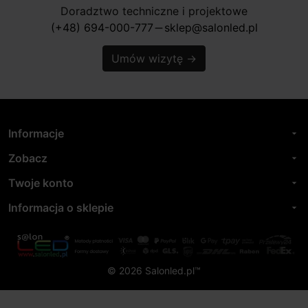
Doradztwo techniczne i projektowe
(+48) 694-000-777
sklep@salonled.pl
horizontal_rule
Umów wizytę
→
Informacje
arrow_drop_down
Zobacz
arrow_drop_down
Twoje konto
arrow_drop_down
Informacja o sklepie
arrow_drop_down
© 2026 Salonled.pl™