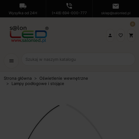
local_shipping
phone_in_talk
mail
Wysyłka od 24H
(+48) 694-000-777
sklep@salonled.pl
0

favorite_border
shopping_cart
menu
Strona główna
Oświetlenie wewnętrzne
Lampy podłogowe i stojące