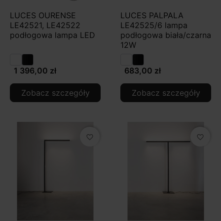
LUCES OURENSE
LUCES PALPALA
LE42521, LE42522
LE42525/6 lampa
podłogowa lampa LED
podłogowa biała/czarna
12W
1 396,00 zł
683,00 zł
Zobacz szczegóły
Zobacz szczegóły
favorite_border
favorite_border