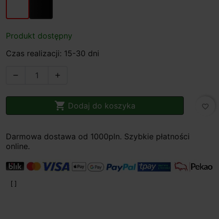
Produkt dostępny
Czas realizacji: 15-30 dni



Dodaj do koszyka
favorite_border
Darmowa dostawa od 1000pln. Szybkie płatności
online.