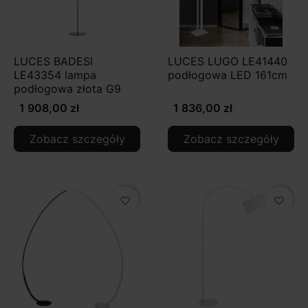
LUCES BADESI
LUCES LUGO LE41440
LE43354 lampa
podłogowa LED 161cm
podłogowa złota G9
1 908,00 zł
1 836,00 zł
Zobacz szczegóły
Zobacz szczegóły
favorite_border
favorite_border