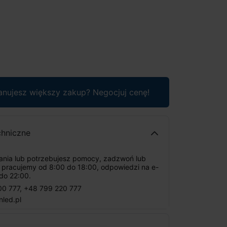
anujesz większy zakup? Negocjuj cenę!
chniczne
tania lub potrzebujesz pomocy, zadzwoń lub
: pracujemy od 8:00 do 18:00, odpowiedzi na e-
do 22:00.
00 777
,
+48 799 220 777
nled.pl