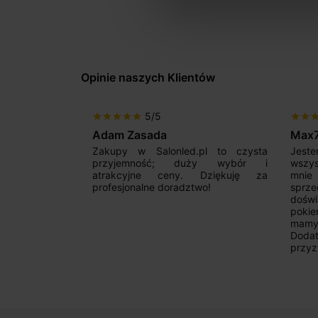
Opinie naszych Klientów
5/5
star
star
star
star
star
star
star
sta
Adam Zasada
Max
alny sklep,
Zakupy w Salonled.pl to czysta
Jeste
niam fachową
przyjemność; duży wybór i
wszy
 wyborze
atrakcyjne ceny. Dziękuję za
mnie
Zdecydowanie
profesjonalne doradztwo!
sprz
doświ
pokie
mamy 
Dodat
przyz