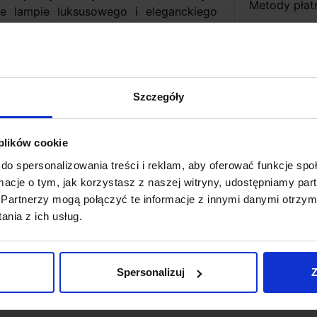
Metody płat
je lampie luksusowego i eleganckiego
ign wpasowujący się w nowoczesne i
Koszt dosta
Szczegóły
Zapytaj o p
ntegrowany
 plików cookie
do spersonalizowania treści i reklam, aby oferować funkcje sp
ormacje o tym, jak korzystasz z naszej witryny, udostępniamy p
0K
Partnerzy mogą połączyć te informacje z innymi danymi otrzym
nia z ich usług.
Spersonalizuj
Z