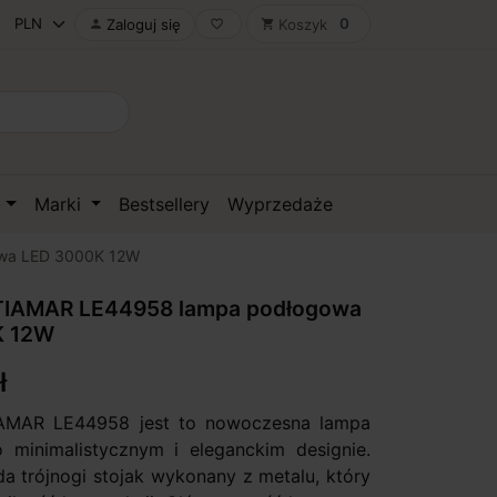
0
Zaloguj się
Koszyk

favorite_border
shopping_cart
D
Marki
Bestsellery
Wyprzedaże
wa LED 3000K 12W
IAMAR LE44958 lampa podłogowa
K 12W
ł
MAR LE44958 jest to nowoczesna lampa
minimalistycznym i eleganckim designie.
a trójnogi stojak wykonany z metalu, który