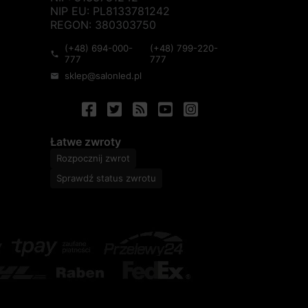
NIP EU: PL8133781242
REGON: 380303750
(+48) 694-000-
(+48) 799-220-
phone
777
777
sklep@salonled.pl
mail
Łatwe zwroty
Rozpocznij zwrot
Sprawdź status zwrotu