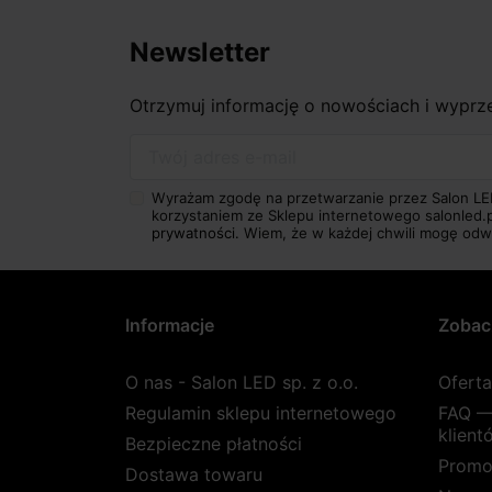
Newsletter
Otrzymuj informację o nowościach i wypr
Twój adres e-mail
Wyrażam zgodę na przetwarzanie przez Salon LE
korzystaniem ze Sklepu internetowego salonled.
prywatności.
Wiem, że w każdej chwili mogę odw
Informacje
Zobac
O nas - Salon LED sp. z o.o.
Ofert
Regulamin sklepu internetowego
FAQ —
klient
Bezpieczne płatności
Promo
Dostawa towaru