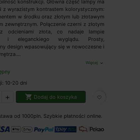
bilność konstrukcji. Główna część lampy ma
uli z wyrazistym kontrastem kolorystycznym:
entem w środku oraz złotym lub złotawym
 zewnętrznym. Połączenie czerni z złotym
z odcieniami złota, co nadaje lampie
o i eleganckiego wyglądu. Prosty,
zny design wpasowujący się w nowoczesne i
nętrza....
Więcej
expand_more
ępny
i: 10-20 dni

Dodaj do koszyka

favorite_border
awa od 1000pln. Szybkie płatności online.