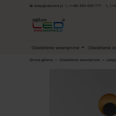
sklep@salonled.pl
(+48) 694-000-777
(+4

phone
phone
Oświetlenie wewnętrzne
Oświetlenie 
Strona główna
Oświetlenie wewnętrzne
Lampy