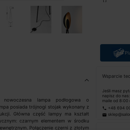
Pl
Wsparcie te
Jeśli masz py
napisz do nas
 nowoczesna lampa podłogowa o
maile od 8:00 
ampa posiada trójnogi stojak wykonany z
+48 694 0
phone
rukcji. Główna część lampy ma kształt
sklep@salo
email
stycznym: czarnym elementem w środku
wnętrznym. Połączenie czerni z złotym