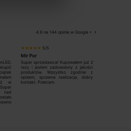
4.9 na 144 opinie w Google
keyboard_arrow_left
keyboard_arrow_right
Poprzedni
Następny
5/5
5/5
star
star
star
star
star
star
star
star
star
star
Mir Por
Patryk123
onLED.
Super sprzedawca! Kupowałem już 2
Szybka real
akupić
razy i jestem zadowolony z jakości
konkurencyjn
iątek
produktów. Wszystko zgodnie z
pomoc w 
ymałam
opisem, sprawna realizacja, dobry
magnetycznyc
już w
kontakt. Polecam.
wyboru. Z p
.Super
ponownie.
a nad
stało
pewno