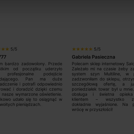
5/5
5/5
r
star
star
star
star
star
star
star
777
Gabriela Pasieczna
m bardzo zadowolony. Przede
Polecam sklep internetowy Sal
stkim od początku uderzyło
Zależało mi na czasie żeby z
 profesjonalne podejście
system szyn Multiline, w p
edającego. Pan ma duże
zadzwoniłam do sklepu, otrz
adczenie i potrafi odpowiednio
szczegółową ofertę, a 
rować i doradzić dzięki czemu
poniedziałek towar był u mnie
nasze wymarzone oświetlenie.
obsługa i świetna opiek
kowo udało się to osiągnąć w
klientem – wszystko zo
woitych pieniądzach.
dokładnie wyjaśnione. Na 
wrócę w przyszłości!