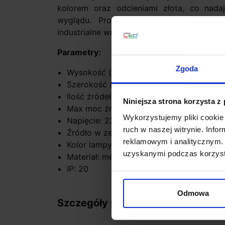
kolorem oraz odcieniami złota, co nada
wyglądu. Prosty, minimalistyczny des
industrialne wnętrza.
Parametry:
Zgoda
Wysokość (cm): 151
Szerokość (cm): 42
Ilość źródeł / rodzaj trzonka: 1 x LED zi
Niniejsza strona korzysta z
Max moc źródła: 12W
Wykorzystujemy pliki cookie 
Napięcie: 230V
ruch w naszej witrynie. Inf
Źródło w zestawie: LED 12W, 400lm, 300
reklamowym i analitycznym. 
Kolor lampy: czarny/złoty i odcienie złota
uzyskanymi podczas korzysta
Materiał: metal
IP: 20
Odmowa
Szczegóły produktu