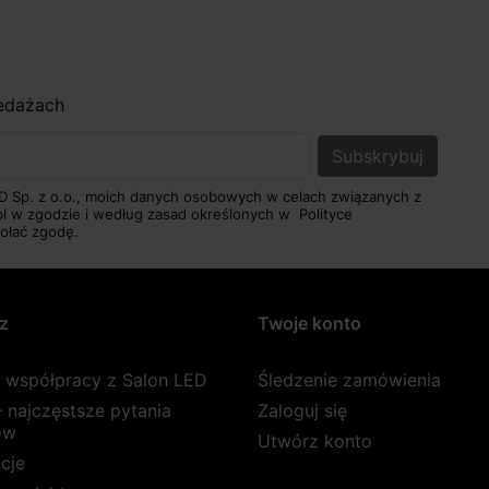
zedażach
D Sp. z o.o., moich danych osobowych w celach związanych z
pl w zgodzie i według zasad określonych w
Polityce
ołać zgodę.
z
Twoje konto
a współpracy z Salon LED
Śledzenie zamówienia
 najczęstsze pytania
Zaloguj się
ów
Utwórz konto
cje