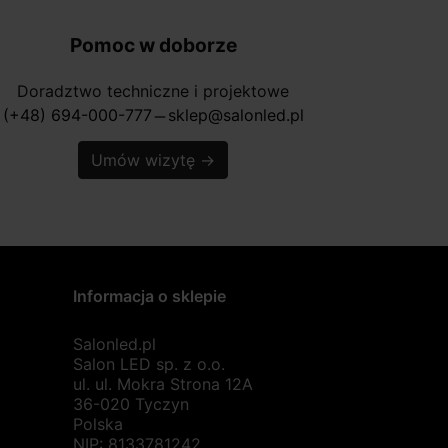
Pomoc w doborze
Doradztwo techniczne i projektowe
(+48) 694-000-777
sklep@salonled.pl
horizontal_rule
Umów wizytę
→
Informacja o sklepie
Salonled.pl
Salon LED sp. z o.o.
ul. ul. Mokra Strona 12A
36-020 Tyczyn
Polska
NIP: 8133781242