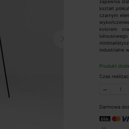
zapewnia sta
kształt półk
czarnym elem
wykończeniem
kolorem ora
luksusoweg
Next
minimalistyc
industrialne w
Produkt dost
Czas realizacj

Darmowa dost