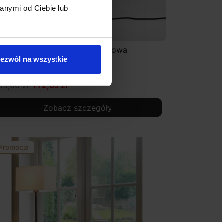
anymi od Ciebie lub
STRO Joel Table lampka biurkowa
ezwól na wszystkie
09,00 zł
772,65 zł
Zobacz szczegóły
Promocja