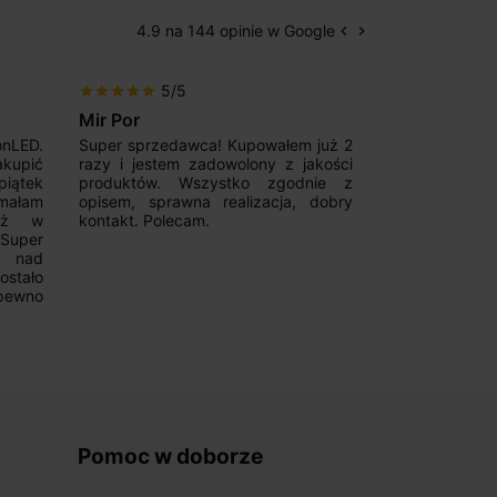
4.9 na 144 opinie w Google
keyboard_arrow_left
keyboard_arrow_right
Poprzedni
Następny
5/5
5/5
star
star
star
star
star
star
star
star
star
star
Mir Por
Patryk123
onLED.
Super sprzedawca! Kupowałem już 2
Szybka real
akupić
razy i jestem zadowolony z jakości
konkurencyjn
iątek
produktów. Wszystko zgodnie z
pomoc w 
ymałam
opisem, sprawna realizacja, dobry
magnetycznyc
już w
kontakt. Polecam.
wyboru. Z p
.Super
ponownie.
a nad
stało
pewno
Pomoc w doborze