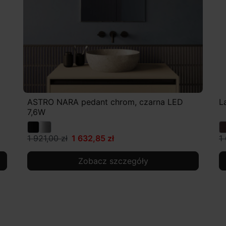
ASTRO NARA pedant chrom, czarna LED
L
7,6W
1 921,00 zł
1 632,85 zł
1
Zobacz szczegóły