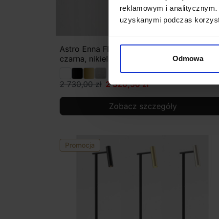
reklamowym i analitycznym. 
uzyskanymi podczas korzysta
Astro Enna Floor Lampa podłogowa biała,
czarna, nikiel, złoto
Odmowa
2 730,00 zł
2 320,50 zł
Zobacz szczegóły
Promocja