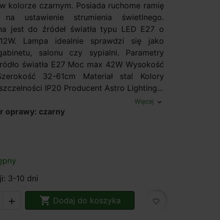
 kolorze czarnym. Posiada ruchome ramię
 na ustawienie strumienia świetlnego.
a jest do źródeł światła typu LED E27 o
2W. Lampa idealnie sprawdzi się jako
gabinetu, salonu czy sypialni. Parametry
Źródło światła E27 Moc max 42W Wysokość
zerokość 32-61cm Materiał stal Kolory
szczelności IP20 Producent Astro Lighting...
Więcej
expand_more
r oprawy: czarny
ępny
i: 3-10 dni

Dodaj do koszyka

favorite_border