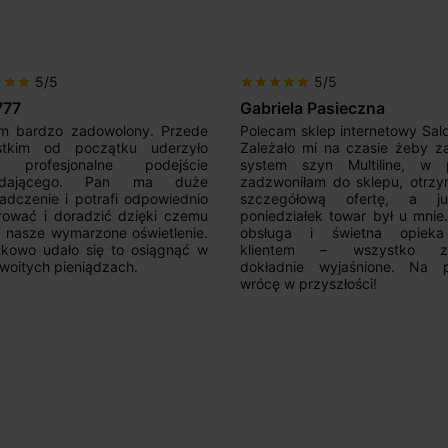
5/5
5/5
r
star
star
star
star
star
star
star
777
Gabriela Pasieczna
m bardzo zadowolony. Przede
Polecam sklep internetowy Sal
stkim od początku uderzyło
Zależało mi na czasie żeby z
 profesjonalne podejście
system szyn Multiline, w p
edającego. Pan ma duże
zadzwoniłam do sklepu, otrz
adczenie i potrafi odpowiednio
szczegółową ofertę, a 
rować i doradzić dzięki czemu
poniedziałek towar był u mnie
nasze wymarzone oświetlenie.
obsługa i świetna opiek
kowo udało się to osiągnąć w
klientem – wszystko zo
woitych pieniądzach.
dokładnie wyjaśnione. Na 
wrócę w przyszłości!