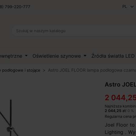
8) 799-220-777
zewnętrzne
Oświetlenie szynowe
Źródła światła LE
Astro JOEL FLOOR lampa podłogowa czarn
 podłogowe i stojące
Astro JOE
2 044,25
Najniższa kombin
2 044,25 zł
/ 0 %
Regularna cena p
Joel Floor t
Lighting . Wy