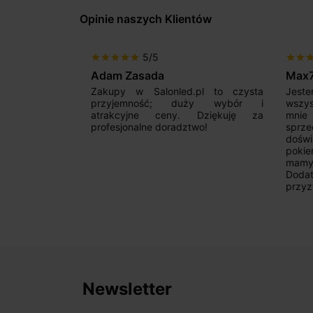
Opinie naszych Klientów
5/5
star
star
star
star
star
star
star
sta
Adam Zasada
Max
alny sklep,
Zakupy w Salonled.pl to czysta
Jeste
niam fachową
przyjemność; duży wybór i
wszy
 wyborze
atrakcyjne ceny. Dziękuję za
mnie
Zdecydowanie
profesjonalne doradztwo!
sprz
doświ
pokie
mamy 
Dodat
przyz
Newsletter