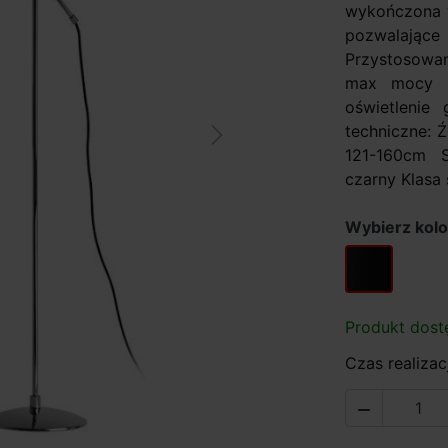
wykończona w
pozwalające
Przystosowan
max mocy 1
oświetlenie 
techniczne: 
Next
121-160cm S
czarny Klasa 
Wybierz kolo
czarny
Produkt dost
Czas realizacj
