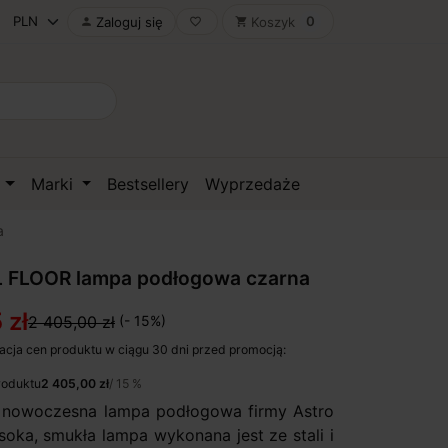
0
Zaloguj się
Koszyk

favorite_border
shopping_cart
D
Marki
Bestsellery
Wyprzedaże
a
L FLOOR lampa podłogowa czarna
 zł
2 405,00 zł
(- 15%)
acja cen produktu w ciągu 30 dni przed promocją:
roduktu
2 405,00 zł
/ 15 %
o nowoczesna lampa podłogowa firmy Astro
soka, smukła lampa wykonana jest ze stali i