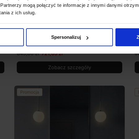
Partnerzy mogą połączyć te informacje z innymi danymi otrzym
nia z ich usług.
Astro JOEL GRANDE WALL kinkiet kremowy
A
Spersonalizuj
Z
849,00 zł
721,65 zł
9
Zobacz szczegóły
Promocja