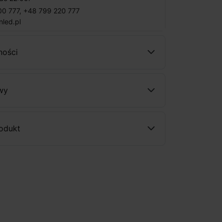
00 777
,
+48 799 220 777
nled.pl
ności
wy
rodukt