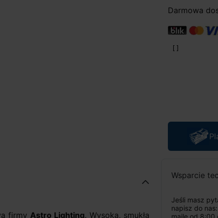
Darmowa dost
Pl
Wsparcie te
Jeśli masz py
napisz do nas
a firmy
Astro Lighting
. Wysoka, smukła
maile od 8:00 