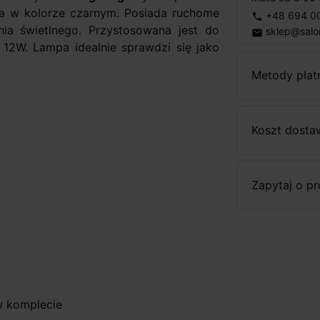
na w kolorze czarnym. Posiada ruchome
+48 694 0
phone
nia świetlnego. Przystosowana jest do
sklep@salo
email
12W. Lampa idealnie sprawdzi się jako
Metody płat
Koszt dosta
Zapytaj o p
w komplecie