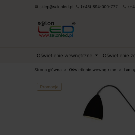
sklep@salonled.pl
(+48) 694-000-777
(+4

phone
phone
Oświetlenie wewnętrzne
Oświetlenie 
Strona główna
Oświetlenie wewnętrzne
Lampy
Promocja