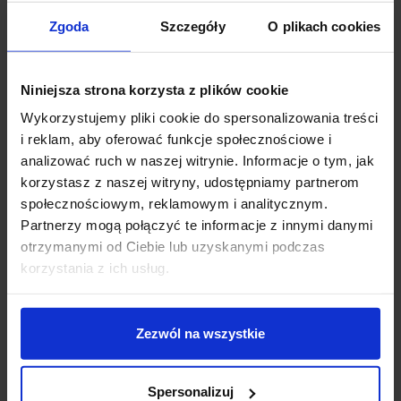
powierzchni dyfuzora. Gdy lampa jest wyłączona, klosz
pozostaje niemal niewidoczny i wtapia się w tło. Po
Zgoda
Szczegóły
O plikach cookies
włączeniu światło rozchodzi się miękko i równomiernie,
zapewniając komfortową poświatę bez agresywnego
Niniejsza strona korzysta z plików cookie
olśnienia i bez nieprzyjemnych kontrastów.
Wykorzystujemy pliki cookie do spersonalizowania treści
Światło, które buduje atmosferę –
i reklam, aby oferować funkcje społecznościowe i
wysoki CRI i wygodne ściemnianie
analizować ruch w naszej witrynie. Informacje o tym, jak
korzystasz z naszej witryny, udostępniamy partnerom
W korpusie z białego, lakierowanego aluminium
społecznościowym, reklamowym i analitycznym.
znajduje się wydajne, zintegrowane źródło
topLED
o
Partnerzy mogą połączyć te informacje z innymi danymi
bardzo dobrej jakości światła (
CRI 90
). Na kablu
otrzymanymi od Ciebie lub uzyskanymi podczas
zasilającym lampa oferuje
ściemnianie Push-DIM
korzystania z ich usług.
(Push/Dim)
, dzięki czemu możesz płynnie dopasować
natężenie oświetlenia do pory dnia i funkcji przestrzeni
– od nastrojowego ambientu po mocniejsze światło
Zezwól na wszystkie
użytkowe.
Warianty do wyboru:
Spersonalizuj