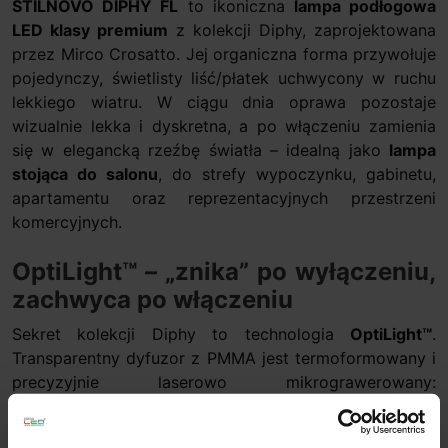
STILNOVO DIPHY FL
to ikoniczna
lampa podłogowa
LED klasy premium
z kolekcji Diphy, zaprojektowana
przez Mirco Crosatto. Jej organiczna forma przywołuje
pojedynczy, świetlisty liść/płatek uchwycony w ruchu
lekkiego wiatru. W ciągu dnia oprawa pozostaje
wizualnie lekka i dyskretna, a po włączeniu zamienia
się w elegancką rzeźbę światła – idealną jako
lampa
stojąca do salonu
, do strefy wypoczynku, gabinetu,
apartamentu oraz reprezentacyjnych przestrzeni
komercyjnych.
OptiLight™ – „znika” po wyłączeniu,
zachwyca po włączeniu
Sekret kolekcji Diphy to technologia
OptiLight™
.
Transparentny dyfuzor z PMMA jest termoformowany i
precyzyjnie laserowo mikrograwerowany:
mikrostruktury oraz mikronacięcia prowadzą światło
od centralnego rdzenia ku falującym krawędziom