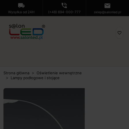
local_shipping
phone_in_talk
mail
Wysyłka od 24H
(+48) 694-000-777
sklep@salonled.pl
favorite_border
Strona główna
Oświetlenie wewnętrzne
Lampy podłogowe i stojące