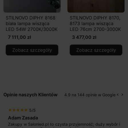
STILNOVO DIPHY 8168
STILNOVO DIPHY 8170,
biała lampa wisząca
8173 lampa wisząca
LED 54W 2700K/3000K
LED 76cm 2700-3000K
7 111,00 zł
3 477,00 zł
Zobacz szczegóły
Zobacz szczegóły
Opinie naszych Klientów
4.9 na 144 opinie w Google
keyboard_arrow_left
keyboard_arrow_right
Popr
Na
5/5
star
star
star
star
star
Adam Zasada
Zakupy w Salonled.pl to czysta przyjemność; duży wybór i