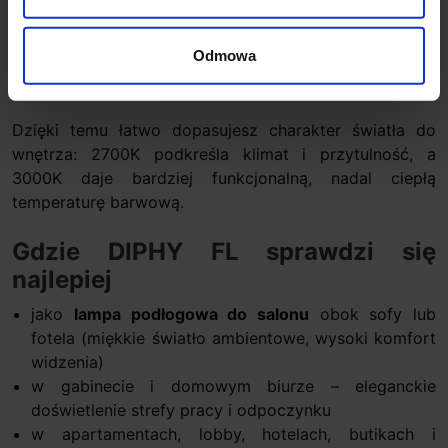
8165 – 3000K
(uniwersalna ciepła biel do
codziennego użytku)
Odmowa
8165M – 2700K
(bardziej nastrojowa, „miękka”
ciepła biel)
Dzięki temu łatwo dopasujesz charakter światła do
wnętrza: 2700K podkreśla klimat i przytulność, a
3000K daje bardziej funkcjonalną, nadal ciepłą
temperaturę barwową.
Gdzie DIPHY FL sprawdzi się
najlepiej
jako
lampa podłogowa do salonu
obok sofy lub
fotela (miękkie światło ambientowe, wysoki komfort
widzenia)
w gabinecie i domowym biurze – eleganckie
doświetlenie strefy pracy i odpoczynku
w apartamentach, lobby, hotelach, butikach i