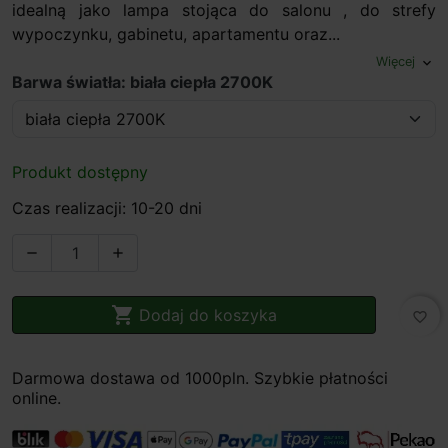
idealną jako lampa stojąca do salonu , do strefy
wypoczynku, gabinetu, apartamentu oraz...
Więcej
expand_more
Barwa światła: biała ciepła 2700K
Produkt dostępny
Czas realizacji: 10-20 dni



Dodaj do koszyka
favorite_border
Darmowa dostawa od 1000pln. Szybkie płatności
online.