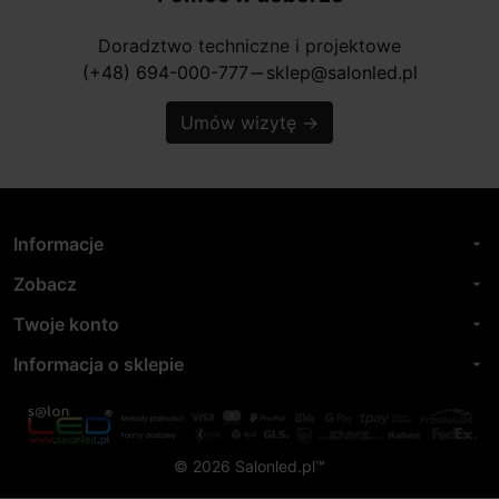
Doradztwo techniczne i projektowe
(+48) 694-000-777
sklep@salonled.pl
horizontal_rule
Umów wizytę
→
Informacje
arrow_drop_down
Zobacz
arrow_drop_down
Twoje konto
arrow_drop_down
Informacja o sklepie
arrow_drop_down
© 2026 Salonled.pl™