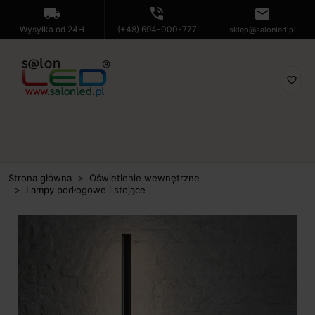
local_shipping
phone_in_talk
mail
Wysyłka od 24H
(+48) 694-000-777
sklep@salonled.pl
favorite_border
Strona główna
Oświetlenie wewnętrzne
Lampy podłogowe i stojące