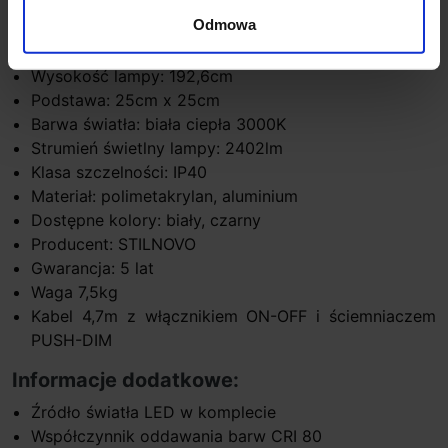
Źródło światła: LED
Odmowa
Moc: 36W
Napięcie: 220-240V
Wysokość lampy: 192,6cm
Podstawa: 25cm x 25cm
Barwa światła: biała ciepła 3000K
Strumień świetlny lampy: 2402lm
Klasa szczelności: IP40
Materiał: polimetakrylan, aluminium
Dostępne kolory: biały, czarny
Producent: STILNOVO
Gwarancja: 5 lat
Waga 7,5kg
Kabel 4,7m z włącznikiem ON-OFF i ściemniaczem
PUSH-DIM
Informacje dodatkowe:
Źródło światła LED w komplecie
Współczynnik oddawania barw CRI 80