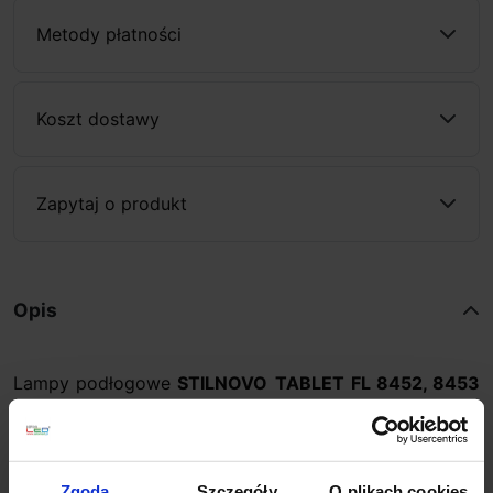
Metody płatności
Koszt dostawy
Zapytaj o produkt
Opis
Lampy podłogowe
STILNOVO
TABLET
FL 8452, 8453
włoskiej firmy z grupy Linea Light to wyjątkowy design,
materiały i rozwiązania technologiczne. Perfekcja
minimalistycznej formy współpracuje z technologią
źródła światła topLED z CRI90 tworząc produkt
Zgoda
Szczegóły
O plikach cookies