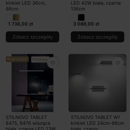
kinkiet LED 36cm,
LED 42W biała, czarna
66cm
136cm
1 738,00 zł
3 088,00 zł
Zobacz szczegóły
Zobacz szczegóły
Wyprzedaż!
Promocja
favorite_border
favorite_border
STILNOVO TABLET
STILNOVO TABLET W1
8475, 8476 wisząca
kinkiet LED 24cm-96cm
biała, czarna LED 23W
biały, czarny