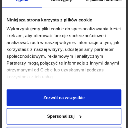
wszechstronny i wydajny. Dwie obrotowe głowice
umożliwiają niezależne i dowolne ustawienie wiązki
świetlnej, która może być skierowana we wszystkich
Niniejsza strona korzysta z plików cookie
kierunkach. Aluminiowa oprawa jest dostępna w wersji
Wykorzystujemy pliki cookie do spersonalizowania treści
z wykończeniem białym lub czarnym. Kolekcje
i reklam, aby oferować funkcje społecznościowe i
STILNOVO to najlepsze materiały, komponenty i
analizować ruch w naszej witrynie. Informacje o tym, jak
efektywne światło LED tworzące razem unikalny styl,
korzystasz z naszej witryny, udostępniamy partnerom
ceniony na całym świecie. W podstawę lampy
społecznościowym, reklamowym i analitycznym.
wbudowany jest zasilacz, a specjalnie zaprojektowana
Partnerzy mogą połączyć te informacje z innymi danymi
osłonka zapewnia jednolite, równomierne światło.
otrzymanymi od Ciebie lub uzyskanymi podczas
Źródłem światła są zintegrowane diody LED o mocy
korzystania z ich usług.
36W, które emitują białą ciepłą barwę światła 3000K z
możliwością ściemniania włącznikiem na kablu.
Nowoczesny design i wysoka jakość sprawia, że ta
Zezwól na wszystkie
obrotowa lampa wisząca LED doskonale sprawdzi się
we wszystkich nowocześnie urządzonych wnętrzach.
Spersonalizuj
Dane techniczne: