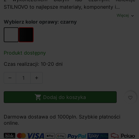
STILNOVO to najlepsze materiały, komponenty i...
Więcej
expand_more
Wybierz kolor oprawy: czarny
biały
czarny
Produkt dostępny
Czas realizacji: 10-20 dni



Dodaj do koszyka
favorite_border
Darmowa dostawa od 1000pln. Szybkie płatności
online.