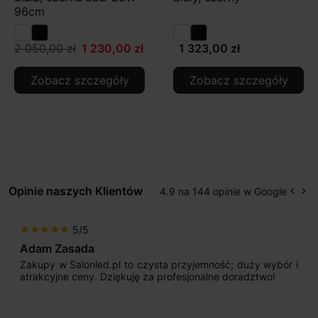
96cm
2 050,00 zł
1 230,00 zł
1 323,00 zł
Zobacz szczegóły
Zobacz szczegóły
Opinie naszych Klientów
4.9 na 144 opinie w Google
keyboard_arrow_left
keyboard_arrow_right
Popr
Na
5/5
star
star
star
star
star
Adam Zasada
Zakupy w Salonled.pl to czysta przyjemność; duży wybór i
atrakcyjne ceny. Dziękuję za profesjonalne doradztwo!