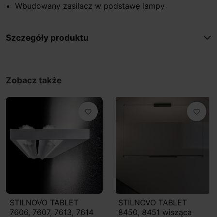
Wbudowany zasilacz w podstawę lampy
Szczegóły produktu
Zobacz także
favorite_border
favorite_border
STILNOVO TABLET
STILNOVO TABLET
7606, 7607, 7613, 7614
8450, 8451 wisząca