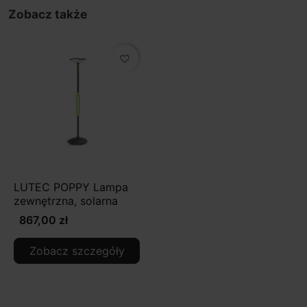
Zobacz także
favorite_border
LUTEC POPPY Lampa
zewnętrzna, solarna
867,00 zł
Zobacz szczegóły