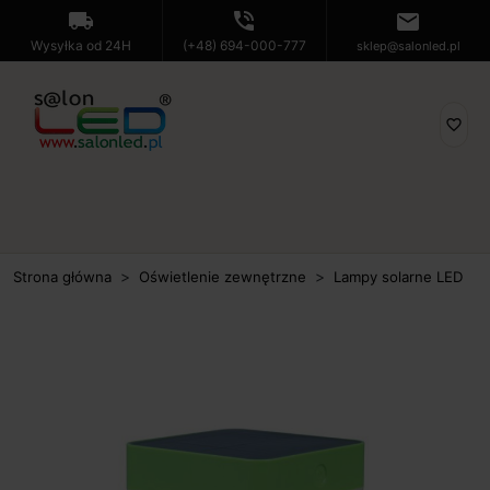
local_shipping
phone_in_talk
mail
Wysyłka od 24H
(+48) 694-000-777
sklep@salonled.pl
favorite_border
Strona główna
Oświetlenie zewnętrzne
Lampy solarne LED