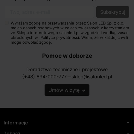
Twój adres e-mail
Wyrażam zgodę na przetwarzanie przez Salon LED Sp. z o.o.,
moich danych osobowych w celach związanych z korzystaniem
ze Sklepu internetowego salonled.pl w zgodzie i według zasad
określonych w
Polityce prywatności.
Wiem, że w każdej chwili
mogę odwołać zgodę.
Pomoc w doborze
Doradztwo techniczne i projektowe
(+48) 694-000-777
sklep@salonled.pl
horizontal_rule
Umów wizytę
→
Informacje
arrow_drop_down
Zobacz
arrow_drop_down