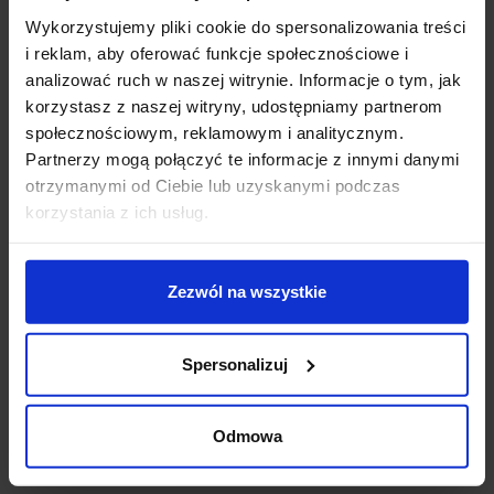
Metody płatności
Wykorzystujemy pliki cookie do spersonalizowania treści
i reklam, aby oferować funkcje społecznościowe i
analizować ruch w naszej witrynie. Informacje o tym, jak
Koszt dostawy
korzystasz z naszej witryny, udostępniamy partnerom
społecznościowym, reklamowym i analitycznym.
Partnerzy mogą połączyć te informacje z innymi danymi
Zapytaj o produkt
otrzymanymi od Ciebie lub uzyskanymi podczas
korzystania z ich usług.
Opis
Zezwól na wszystkie
Lutec TABLE CUBE
to nowoczesna lampa stołowa,
Spersonalizuj
ładowana baterią słoneczną. Oprawa o mocy 1W i
ciepłej barwie światła, dostępna jest aż w 4 kolorach
Odmowa
do wyboru: pomarańczowy, zielony, szary lub biały. Ta
nowoczesna lampa jest idealna na taras lub balkon.