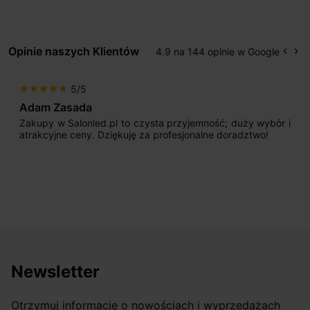
Opinie naszych Klientów
4.9 na 144 opinie w Google
keyboard_arrow_left
keyboard_arrow_right
Popr
Na
5/5
star
star
star
star
star
Adam Zasada
Zakupy w Salonled.pl to czysta przyjemność; duży wybór i
atrakcyjne ceny. Dziękuję za profesjonalne doradztwo!
Newsletter
Otrzymuj informację o nowościach i wyprzedażach