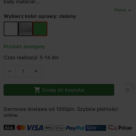
biały materiał:...
Więcej
expand_more
Wybierz kolor oprawy: zielony
biały
szary
zielony
Produkt dostępny
Czas realizacji: 5-14 dni



Dodaj do koszyka
favorite_border
Darmowa dostawa od 1000pln. Szybkie płatności
online.