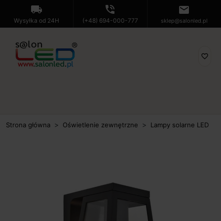
local_shipping
phone_in_talk
mail
Wysyłka od 24H
(+48) 694-000-777
sklep@salonled.pl
favorite_border
Strona główna
Oświetlenie zewnętrzne
Lampy solarne LED