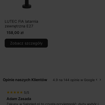
LUTEC FIA latarnia
zewnętrzna E27
158,00 zł
Zobacz szczegóły
Opinie naszych Klientów
4.9 na 144 opinie w Google
keyboard_arrow_left
keyboard_arrow_right
Popr
Na
5/5
star
star
star
star
star
Adam Zasada
Zakupy w Salonled.pl to czysta przyjemność; duży wybór i