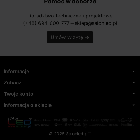
Pomoc w doborze
Doradztwo techniczne i projektowe
(+48) 694-000-777
sklep@salonled.pl
horizontal_rule
Umów wizytę
→
Informacje
arrow_drop_down
Zobacz
arrow_drop_down
Twoje konto
arrow_drop_down
Informacja o sklepie
arrow_drop_down
© 2026 Salonled.pl™