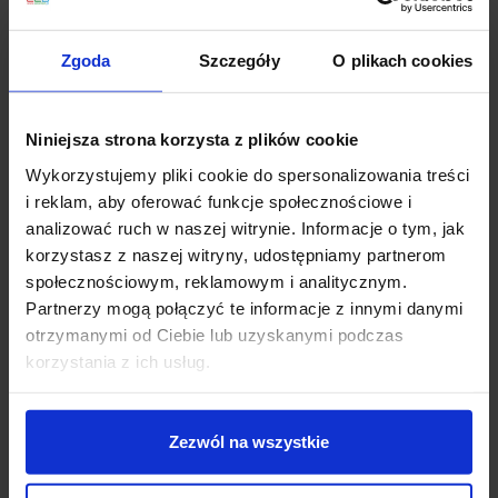
Zgoda
Szczegóły
O plikach cookies
Opis
Niniejsza strona korzysta z plików cookie
Lutec FIA SOLAR
jest idealnym rozwiązaniem dla osób
lubiących tradycyjne oświetlenie. Teraz masz
Wykorzystujemy pliki cookie do spersonalizowania treści
możliwość zamontowania tego modelu w miejscach
i reklam, aby oferować funkcje społecznościowe i
bez sieci elektrycznej i okablowania, nawet po
analizować ruch w naszej witrynie. Informacje o tym, jak
wykonaniu elewacji. Zintegrowany włącznik z
korzystasz z naszej witryny, udostępniamy partnerom
potrójnym trybem pracy: DIM-AUTO-ON. Żarówka
społecznościowym, reklamowym i analitycznym.
niskonapięciowa Filament LED o mocy 2W w zestawie.
Partnerzy mogą połączyć te informacje z innymi danymi
Kolor czarny.
otrzymanymi od Ciebie lub uzyskanymi podczas
korzystania z ich usług.
Parametry techniczne:
Producent: Lutec
wysokość (mm): 207
Zezwól na wszystkie
szerokość (mm): 140
głębokość (mm): 164