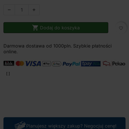



Dodaj do koszyka
favorite_border
Darmowa dostawa od 1000pln. Szybkie płatności
online.
Planujesz większy zakup? Negocjuj cenę!