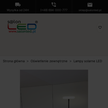
local_shipping
phone_in_talk
mail
Wysyłka od 24H
(+48) 694-000-777
sklep@salonled.pl
favorite_border
Strona główna
Oświetlenie zewnętrzne
Lampy solarne LED