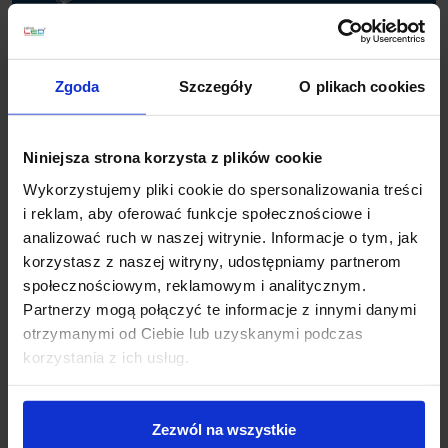
Wsparcie techniczne
Zgoda
Szczegóły
O plikach cookies
Jeśli masz pytania lub potrzebujesz pomocy, zadzwoń
lub napisz do nas: pracujemy od 8:00 do 18:00,
odpowiedzi na e-maile od 8:00 do 22:00.
Niniejsza strona korzysta z plików cookie
+48 694 000 777
,
+48 799 220 777
phone
Wykorzystujemy pliki cookie do spersonalizowania treści
sklep@salonled.pl
email
i reklam, aby oferować funkcje społecznościowe i
analizować ruch w naszej witrynie. Informacje o tym, jak
Metody płatności
korzystasz z naszej witryny, udostępniamy partnerom
społecznościowym, reklamowym i analitycznym.
Partnerzy mogą połączyć te informacje z innymi danymi
otrzymanymi od Ciebie lub uzyskanymi podczas
Koszt dostawy
korzystania z ich usług.
Zapytaj o produkt
Zezwól na wszystkie