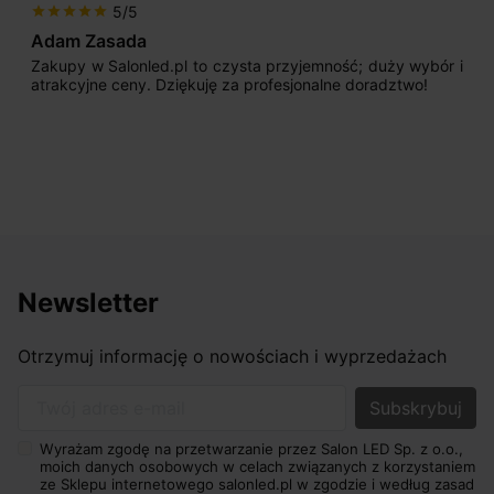
5/5
star
star
star
star
star
Adam Zasada
Zakupy w Salonled.pl to czysta przyjemność; duży wybór i
atrakcyjne ceny. Dziękuję za profesjonalne doradztwo!
Newsletter
Otrzymuj informację o nowościach i wyprzedażach
Twój adres e-mail
Wyrażam zgodę na przetwarzanie przez Salon LED Sp. z o.o.,
moich danych osobowych w celach związanych z korzystaniem
ze Sklepu internetowego salonled.pl w zgodzie i według zasad