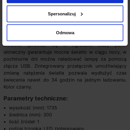
Spersonalizuj
Opis
Odmowa
Lutec POPS
to przenośny słupek solarny, który
świetnie sprawdzi się w ogrodzie. Duży panel
słoneczny gwarantuje mocne światło w ciągu nocy, w
pochmurne dni można naładować lampę za pomocą
złącza USB. Zintegrowany przełącznik umożliwiający
zmianę natężenia światła pozwala wydłużyć czas
świecenia nawet do 34 godzin na jednym ładowaniu.
Kolor czarny.
Parametry techniczne:
wysokość (mm): 1735
średnica (mm): 300
ilość źródeł: 1
rodzaj trzonka: LED zintegrowany