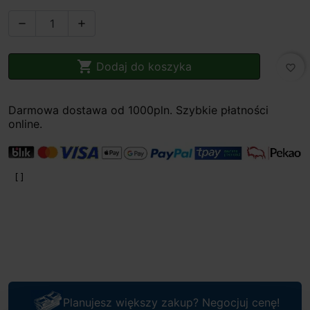



Dodaj do koszyka
favorite_border
Darmowa dostawa od 1000pln. Szybkie płatności
online.
Planujesz większy zakup? Negocjuj cenę!