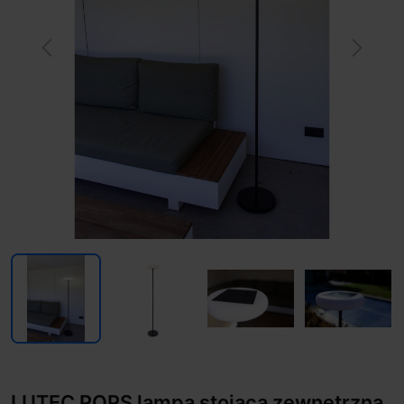
Previous
Next
LUTEC POPS lampa stojąca zewnętrzna