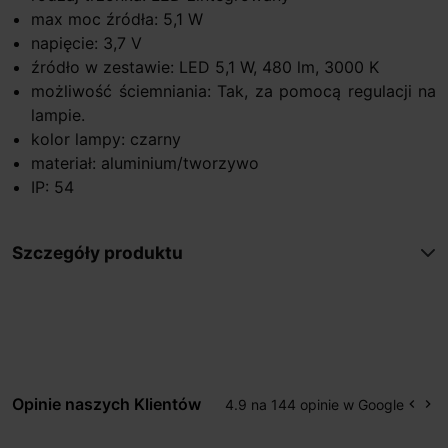
max moc źródła: 5,1 W
napięcie: 3,7 V
źródło w zestawie: LED 5,1 W, 480 lm, 3000 K
możliwość ściemniania: Tak, za pomocą regulacji na
lampie.
kolor lampy: czarny
materiał: aluminium/tworzywo
IP: 54
Szczegóły produktu
Opinie naszych Klientów
4.9 na 144 opinie w Google
keyboard_arrow_left
keyboard_arrow_right
Popr
Na