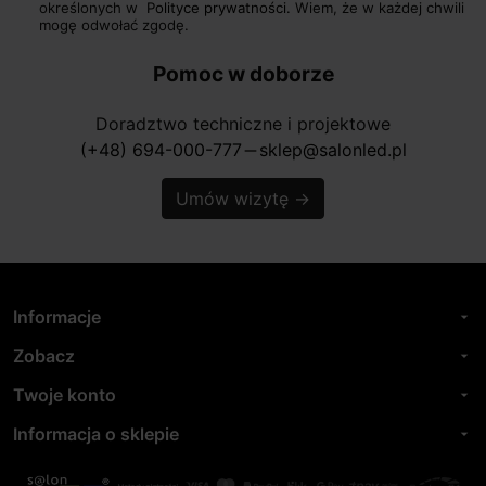
określonych w
Polityce prywatności.
Wiem, że w każdej chwili
mogę odwołać zgodę.
Pomoc w doborze
Doradztwo techniczne i projektowe
(+48) 694-000-777
sklep@salonled.pl
horizontal_rule
Umów wizytę
→
Informacje
arrow_drop_down
Zobacz
arrow_drop_down
Twoje konto
arrow_drop_down
Informacja o sklepie
arrow_drop_down