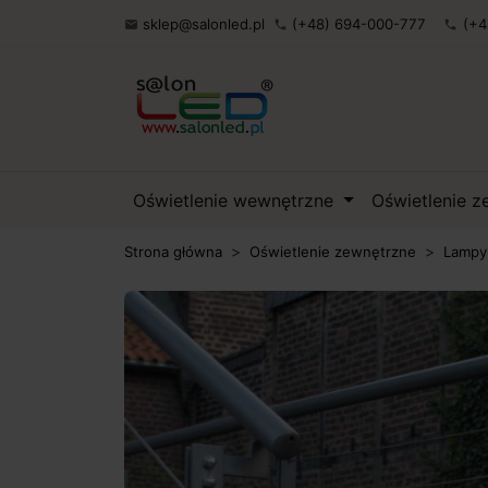
sklep@salonled.pl
(+48) 694-000-777
(+4

phone
phone
Oświetlenie wewnętrzne
Oświetlenie 
Strona główna
Oświetlenie zewnętrzne
Lampy