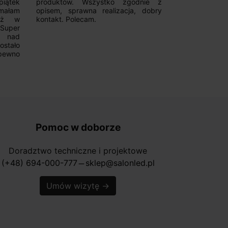
iątek
produktów. Wszystko zgodnie z
pomoc w 
ymałam
opisem, sprawna realizacja, dobry
magnetycznyc
już w
kontakt. Polecam.
wyboru. Z p
.Super
ponownie.
a nad
stało
pewno
Pomoc w doborze
Doradztwo techniczne i projektowe
(+48) 694-000-777
sklep@salonled.pl
horizontal_rule
Umów wizytę
→