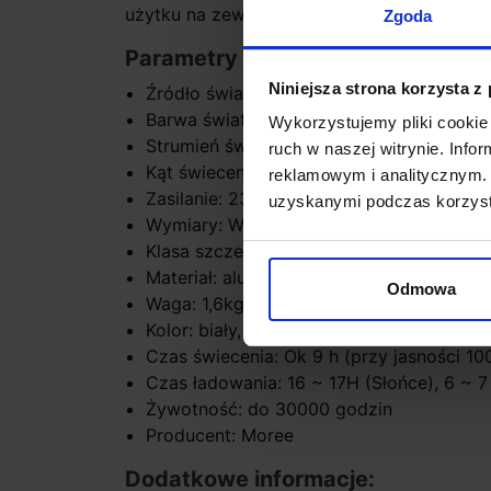
użytku na zewnątrz i jest dostępne w kolor
Zgoda
Parametry techniczne:
Niniejsza strona korzysta z
Źródło światła: 1 x LED max 3W
Barwa światła 3000K
Wykorzystujemy pliki cookie 
Strumień światła 238lm
ruch w naszej witrynie. Inf
Kąt świecenia: 36°
reklamowym i analitycznym. 
Zasilanie: 230V
uzyskanymi podczas korzysta
Wymiary: W17,5 x D17,5 x H36 cm
Klasa szczelności: IP44
Materiał: aluminium
Odmowa
Waga: 1,6kg
Kolor: biały, antracyt
Czas świecenia: Ok 9 h (przy jasności 1
Czas ładowania: 16 ~ 17H (Słońce), 6 ~ 
Żywotność: do 30000 godzin
Producent: Moree
Dodatkowe informacje: