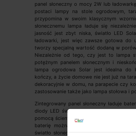
panel słoneczny o mocy 2W lub ładowarkę
postaci lampy na stole ogrodowym, tar
przypomina w swoim klasycznym wzornictw
słonecznemu lampa ładuje się niezależnie 
jasność jest zbyt niska, światło LED S
ładowarki, jest więc zawsze gotowa do u
tworzy specjalną wartość dodaną w porów
Niezależnie od tego, czy jest to lampa st
potężnym panelem słonecznym i nieskończ
lampa ogrodowa Solar jest idealna do k
kończy, a życie domowe nie jest już na tar
dekoracyjnie w domu, na parapecie czy kom
zastosowanie także jako lampa stołowa i 
Zintegrowany panel słoneczny ładuje bateri
diody LED świeciły jasno od zmierzchu.
pomocą ściemniacza dotykowego. W razie p
baterię można dodatkowo naładować za
światło słoneczne wykonane z malowaneg