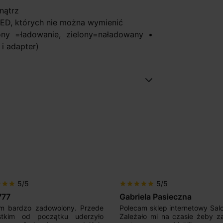
nątrz
ED, których nie można wymienić
ny =ładowanie, zielony=naładowany •
 i adapter)
5/5
5/5
r
star
star
star
star
star
star
star
777
Gabriela Pasieczna
m bardzo zadowolony. Przede
Polecam sklep internetowy Sal
stkim od początku uderzyło
Zależało mi na czasie żeby z