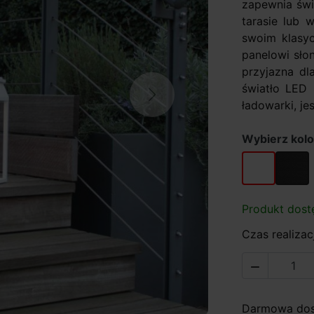
zapewnia świ
tarasie lub 
swoim klasyc
panelowi słon
przyjazna dla
światło LED
Next
ładowarki, je
Wybierz kolo
biały
antrac
Produkt dost
Czas realizacj

Darmowa dost