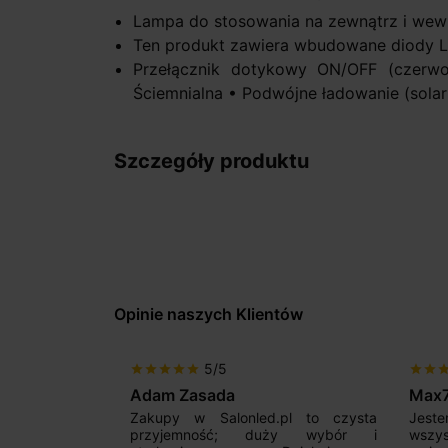
Lampa do stosowania na zewnątrz i wew
Ten produkt zawiera wbudowane diody L
Przełącznik dotykowy ON/OFF (czerwo
Ściemnialna • Podwójne ładowanie (solar
Szczegóły produktu
Opinie naszych Klientów
5/5
star
star
star
star
star
star
star
sta
Adam Zasada
Max
alny sklep,
Zakupy w Salonled.pl to czysta
Jeste
niam fachową
przyjemność; duży wybór i
wszy