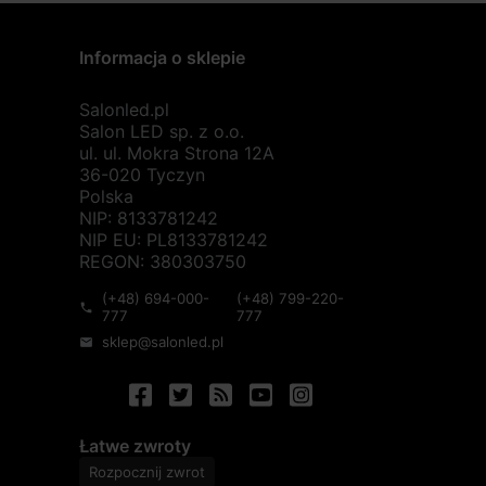
Informacja o sklepie
Salonled.pl
Salon LED sp. z o.o.
ul. ul. Mokra Strona 12A
36-020 Tyczyn
Polska
NIP: 8133781242
NIP EU: PL8133781242
REGON: 380303750
(+48) 694-000-
(+48) 799-220-
phone
777
777
sklep@salonled.pl
mail
Łatwe zwroty
Rozpocznij zwrot