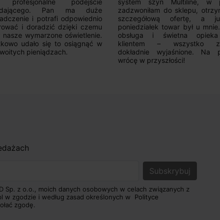
 profesjonalne podejście
system szyn Multiline, w p
edającego. Pan ma duże
zadzwoniłam do sklepu, otrz
adczenie i potrafi odpowiednio
szczegółową ofertę, a 
rować i doradzić dzięki czemu
poniedziałek towar był u mnie
nasze wymarzone oświetlenie.
obsługa i świetna opiek
kowo udało się to osiągnąć w
klientem – wszystko zo
woitych pieniądzach.
dokładnie wyjaśnione. Na 
wrócę w przyszłości!
zedażach
D Sp. z o.o., moich danych osobowych w celach związanych z
pl w zgodzie i według zasad określonych w
Polityce
ołać zgodę.