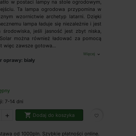
atło w postaci lampy na stole ogrodowym,
wejściu. Ta lampa ogrodowa przypomina w
znym wzornictwie archetyp latarni. Dzięki
ecznemu lampa ładuje się niezależnie i jest
 środowiska, jeśli jasność jest zbyt niska,
 Solar można również ładować za pomocą
st więc zawsze gotowa...
Więcej
expand_more
r oprawy: biały
yt
ępny
i: 7-14 dni

Dodaj do koszyka

favorite_border
awa od 1000pln. Szybkie płatności online.