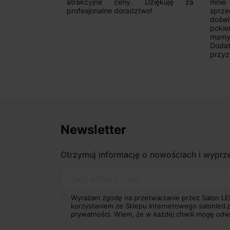
 wyborze
atrakcyjne ceny. Dziękuję za
mnie
Zdecydowanie
profesjonalne doradztwo!
sprz
doświ
pokie
mamy 
Dodat
przyz
Newsletter
Otrzymuj informację o nowościach i wypr
Twój adres e-mail
Wyrażam zgodę na przetwarzanie przez Salon LE
korzystaniem ze Sklepu internetowego salonled.
prywatności.
Wiem, że w każdej chwili mogę odw