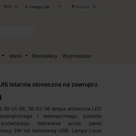
0
Zaloguj się
Koszyk

favorite_border
shopping_cart
D
Marki
Bestsellery
Wyprzedaże
S latarnia słoneczna na zewnątrz
ł
 38-01-36, 38-02-36 lampa słoneczna LED
zewnętrznego i wewnętrznego, posiada
 podwójnego ładowania przez panel
 mocy 2W lub ładowarkę USB. Lampa Louis