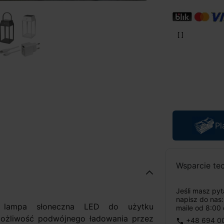
Pl
Wsparcie te
Jeśli masz py
napisz do nas
6
lampa słoneczna LED do użytku
maile od 8:00 
ożliwość podwójnego ładowania przez
+48 694 0
phone