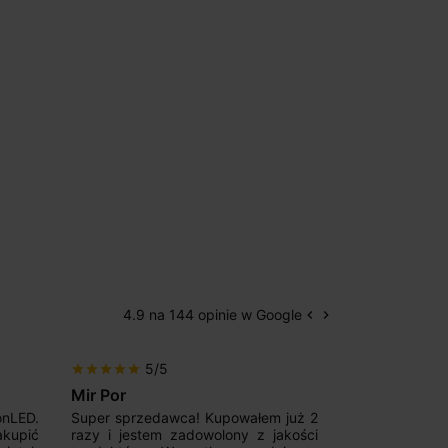
4.9 na 144 opinie w Google
keyboard_arrow_left
keyboard_arrow_right
Poprzedni
Następny
5/5
5/5
star
star
star
star
star
star
star
star
star
star
Mir Por
Patryk123
onLED.
Super sprzedawca! Kupowałem już 2
Szybka real
akupić
razy i jestem zadowolony z jakości
konkurencyjn