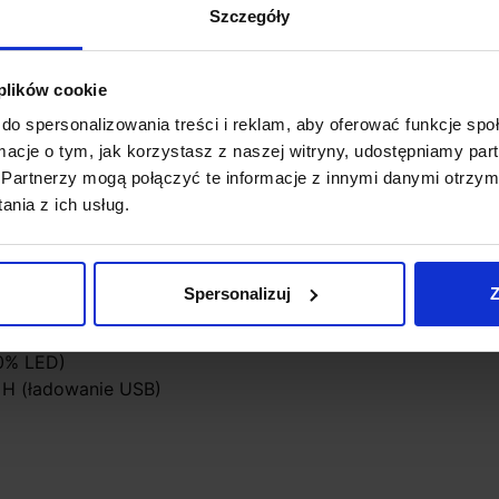
ach białym i antracytowym.
Szczegóły
 plików cookie
do spersonalizowania treści i reklam, aby oferować funkcje sp
ormacje o tym, jak korzystasz z naszej witryny, udostępniamy p
Partnerzy mogą połączyć te informacje z innymi danymi otrzym
nia z ich usług.
Spersonalizuj
Z
00% LED)
7 H (ładowanie USB)