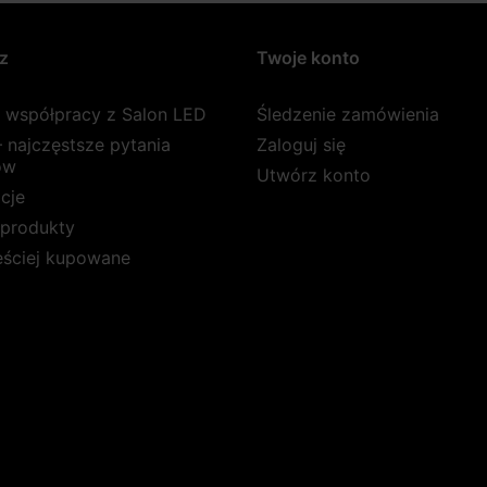
z
Twoje konto
a współpracy z Salon LED
Śledzenie zamówienia
 najczęstsze pytania
Zaloguj się
ów
Utwórz konto
cje
produkty
ęściej kupowane