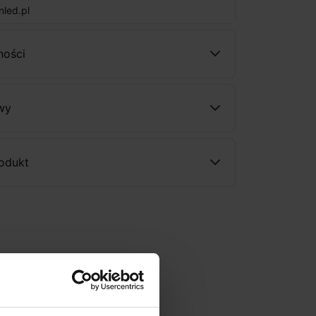
nled.pl
ności
wy
rodukt