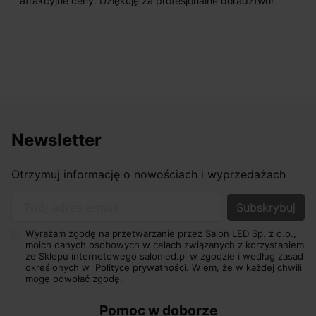
atrakcyjne ceny. Dziękuję za profesjonalne doradztwo!
Newsletter
Otrzymuj informację o nowościach i wyprzedażach
Twój adres e-mail
Wyrażam zgodę na przetwarzanie przez Salon LED Sp. z o.o.,
moich danych osobowych w celach związanych z korzystaniem
ze Sklepu internetowego salonled.pl w zgodzie i według zasad
określonych w
Polityce prywatności.
Wiem, że w każdej chwili
mogę odwołać zgodę.
Pomoc w doborze