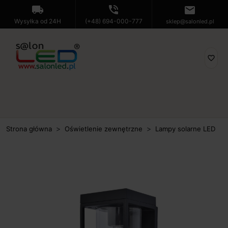
local_shipping
phone_in_talk
mail
Wysyłka od 24H
(+48) 694-000-777
sklep@salonled.pl
favorite_border
Strona główna
Oświetlenie zewnętrzne
Lampy solarne LED