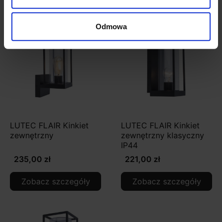
Zobacz także
Odmowa
LUTEC FLAIR Kinkiet
LUTEC FLAIR Kinkiet
zewnętrzny
zewnętrzny klasyczny
IP44
235,00 zł
221,00 zł
Zobacz szczegóły
Zobacz szczegóły