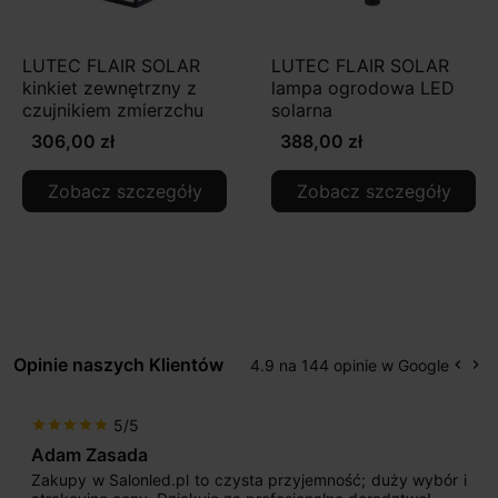
LUTEC FLAIR SOLAR
LUTEC FLAIR SOLAR
kinkiet zewnętrzny z
lampa ogrodowa LED
czujnikiem zmierzchu
solarna
306,00 zł
388,00 zł
Zobacz szczegóły
Zobacz szczegóły
Opinie naszych Klientów
4.9 na 144 opinie w Google
keyboard_arrow_left
keyboard_arrow_right
Popr
Na
5/5
star
star
star
star
star
Adam Zasada
Zakupy w Salonled.pl to czysta przyjemność; duży wybór i