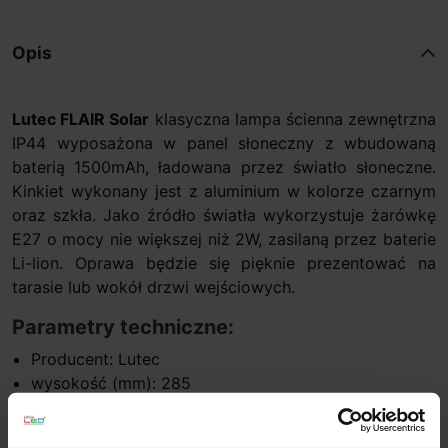
Opis
Lutec FLAIR Solar
klasyczna lampa ścienna zewnętrzna
IP44 wyposażona w panel słoneczny z wbudowaną
baterią 1500mAh, ładowana przez światło słoneczne.
Kinkiet wykonany jest z aluminium w kolorze czarnym
oraz szkła. Jako źródło światła wykorzystuje żarówkę
E27 o mocy nie większej niż 2W, zasilaną przez baterie
Li-lion. Oprawa będzie się pięknie prezentować na
tarasie lub wokół drzwi wejściowych.
Parametry techniczne:
Producent: Lutec
wysokość (mm): 285
szerokość (mm): 120
głębokość (mm): 139