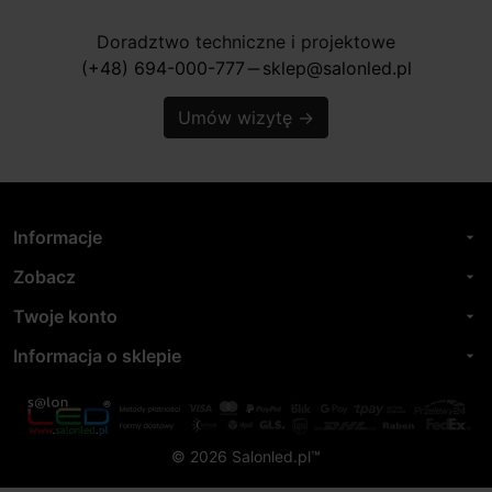
Doradztwo techniczne i projektowe
(+48) 694-000-777
sklep@salonled.pl
horizontal_rule
Umów wizytę
→
Informacje
arrow_drop_down
Zobacz
arrow_drop_down
Twoje konto
arrow_drop_down
Informacja o sklepie
arrow_drop_down
© 2026 Salonled.pl™