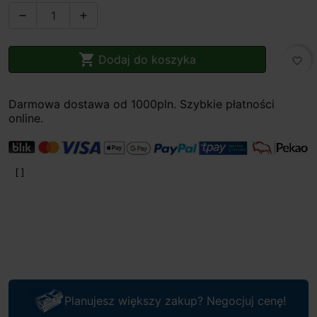



Dodaj do koszyka
favorite_border
Darmowa dostawa od 1000pln. Szybkie płatności
online.
Planujesz większy zakup? Negocjuj cenę!