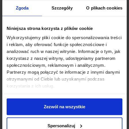
ilość źródeł / rodzaj trzonka: 1 x E27 2W
Zgoda
Szczegóły
O plikach cookies
max moc źródła: 2 W
napięcie: 3,7 V
źródło w zestawie: brak
Niniejsza strona korzysta z plików cookie
kolor lampy: czarny
materiał: aluminium/szkło
Wykorzystujemy pliki cookie do spersonalizowania treści
IP: IP44
i reklam, aby oferować funkcje społecznościowe i
wbudowana bateria 1500 mAh LIB
analizować ruch w naszej witrynie. Informacje o tym, jak
wbudowany czujnik ruchu
korzystasz z naszej witryny, udostępniamy partnerom
społecznościowym, reklamowym i analitycznym.
Dodatkowe informacje:
Partnerzy mogą połączyć te informacje z innymi danymi
Kąt wykrywania 120°
otrzymanymi od Ciebie lub uzyskanymi podczas
Odległość do 10m
korzystania z ich usług.
Szczegóły produktu
Zezwól na wszystkie
Spersonalizuj