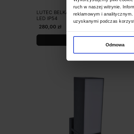
ruch w naszej witrynie. Inf
LUTEC BELKA HYBRID kinkiet zewnętrzny
reklamowym i analitycznym. 
LED IP54
uzyskanymi podczas korzysta
280,00 zł
Zobacz szczegóły
Odmowa