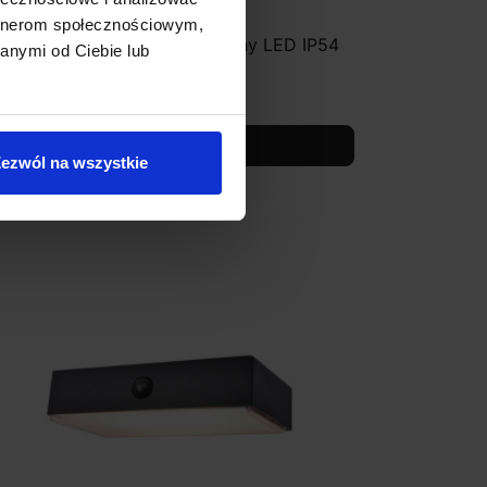
artnerom społecznościowym,
UTEC CUBA kinkiet zewnętrzny LED IP54
anymi od Ciebie lub
372,00 zł
Zobacz szczegóły
ezwól na wszystkie