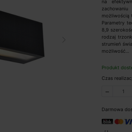
na efektywn
zachowaniu 
możliwością 
Parametry te
8,9 szerokoś
rodzaj trzon
Next
strumień świ
możliwość...
Produkt dost
Czas realizacj

Darmowa dost