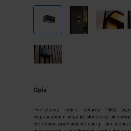
Opis
Hybrydowy kinkiet solarny INKA wyr
wyposażonym w panel słoneczny skierowan
efektywne pochłanianie energii słonecznej
w połączeniu z możliwością tradycyjnego po