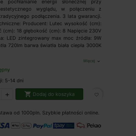
e pochłanianie energii słonecznej przy
estetycznego wyglądu, w połączeniu z
tradycyjnego podłączenia. 3 lata gwarancji.
chniczne: Producent: Lutec wysokość (cm):
ć (cm): 18 głębokość (cm): 8 Napięcie 230V
ka: LED zintegrowany max moc źródła: 9W
atła 720lm barwa światła biała ciepła 3000K
Więcej
expand_more
ępny
i: 5-14 dni

Dodaj do koszyka

favorite_border
awa od 1000pln. Szybkie płatności online.