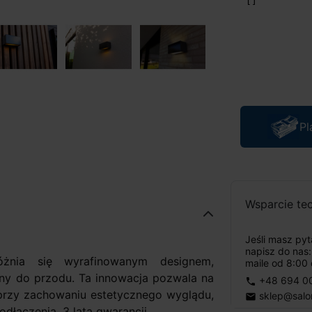
Pl
Wsparcie te
Jeśli masz py
napisz do nas
óżnia się wyrafinowanym designem,
maile od 8:00 
y do przodu. Ta innowacja pozwala na
+48 694 0
phone
 przy zachowaniu estetycznego wyglądu,
sklep@salo
email
dłączenia. 3 lata gwarancji.