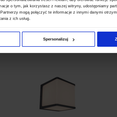
ormacje o tym, jak korzystasz z naszej witryny, udostępniamy p
LUTEC CUBA Kinkiet zewnętrzny LED
L
Partnerzy mogą połączyć te informacje z innymi danymi otrzym
nia z ich usług.
211,00 zł
Zobacz szczegóły
Spersonalizuj
Z