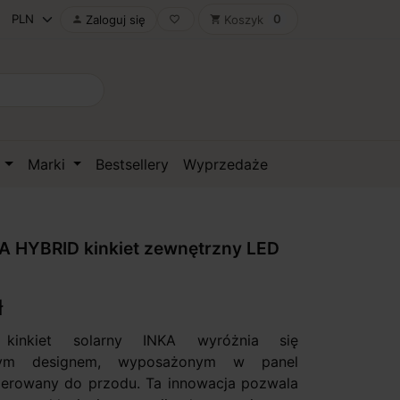
0
Zaloguj się
Koszyk

favorite_border
shopping_cart
D
Marki
Bestsellery
Wyprzedaże
A HYBRID kinkiet zewnętrzny LED
ł
kinkiet solarny INKA wyróżnia się
nym designem, wyposażonym w panel
ierowany do przodu. Ta innowacja pozwala