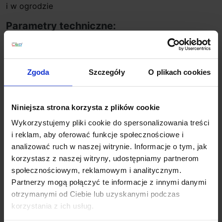
i w ogrodzie
Parametry techniczne:
Producent: Lutec
wysokość (mm): 350
średnica (mm): 130
Zgoda
Szczegóły
O plikach cookies
ilość źródeł / rodzaj trzonka: 1 x LED zintegr. 7,7W
500lm ,2700-6500K
max moc źródła: 7,7W
Niniejsza strona korzysta z plików cookie
napięcie ładowania 5V
Wykorzystujemy pliki cookie do spersonalizowania treści
napięcie baterii 3,7V
i reklam, aby oferować funkcje społecznościowe i
źródło w zestawie: LED zintegr.
analizować ruch w naszej witrynie. Informacje o tym, jak
kolor lampy: czarny
korzystasz z naszej witryny, udostępniamy partnerom
materiał: aluminium/tworzywo
społecznościowym, reklamowym i analitycznym.
IP: IP44
Partnerzy mogą połączyć te informacje z innymi danymi
Dodatkowe informacje:
otrzymanymi od Ciebie lub uzyskanymi podczas
korzystania z ich usług.
sterowanie LUTEC CONNECT produkt ściemnialny.
wyposażone w panel słoneczny monokrystaliczny