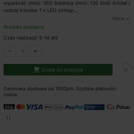
wysokość (mm): 350 średnica (mm): 130 ilość źródeł /
rodzaj trzonka: 1 x LED zintegr....
Więcej
expand_more
Produkt dostępny
Czas realizacji: 5-14 dni



Dodaj do koszyka
favorite_border
Darmowa dostawa od 1000pln. Szybkie płatności
online.