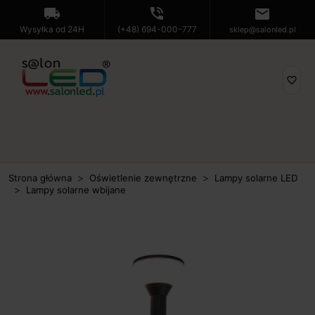
local_shipping
phone_in_talk
mail
Wysyłka od 24H
(+48) 694-000-777
sklep@salonled.pl
favorite_border
Strona główna
Oświetlenie zewnętrzne
Lampy solarne LED
Lampy solarne wbijane