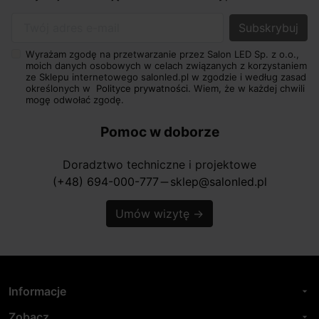
Twój adres e-mail
Wyrażam zgodę na przetwarzanie przez Salon LED Sp. z o.o.,
moich danych osobowych w celach związanych z korzystaniem
ze Sklepu internetowego salonled.pl w zgodzie i według zasad
określonych w
Polityce prywatności.
Wiem, że w każdej chwili
mogę odwołać zgodę.
Pomoc w doborze
Doradztwo techniczne i projektowe
(+48) 694-000-777
sklep@salonled.pl
horizontal_rule
Umów wizytę
→
Informacje
arrow_drop_down
Zobacz
arrow_drop_down