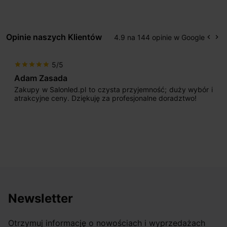
Opinie naszych Klientów
4.9 na 144 opinie w Google
keyboard_arrow_left
keyboard_arrow_right
Popr
Na
5/5
star
star
star
star
star
Adam Zasada
Zakupy w Salonled.pl to czysta przyjemność; duży wybór i
atrakcyjne ceny. Dziękuję za profesjonalne doradztwo!
Newsletter
Otrzymuj informację o nowościach i wyprzedażach