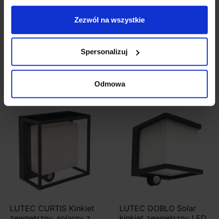
posiada baterię litową. IP44
Zezwól na wszystkie
Szczegóły produktu
Spersonalizuj
Odmowa
Zobacz także
LUTEC CURTIS Kinkiet
LUTEC DOBLO Solar
zewnętrzny, solarny z
kinkiet zewnętrzny LED