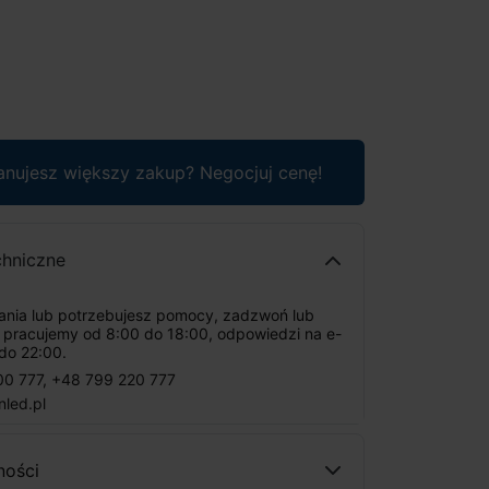
anujesz większy zakup? Negocjuj cenę!
chniczne
tania lub potrzebujesz pomocy, zadzwoń lub
: pracujemy od 8:00 do 18:00, odpowiedzi na e-
do 22:00.
00 777
,
+48 799 220 777
nled.pl
ności