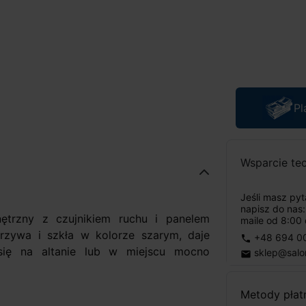
Pl
Wsparcie te
Jeśli masz py
napisz do nas
nętrzny z czujnikiem ruchu i panelem
maile od 8:00 
zywa i szkła w kolorze szarym, daje
+48 694 0
phone
ię na altanie lub w miejscu mocno
sklep@salo
email
Metody płat