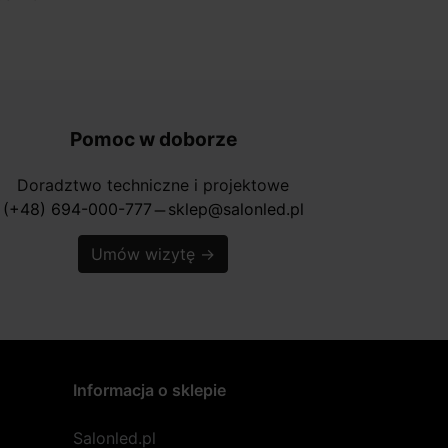
Pomoc w doborze
Doradztwo techniczne i projektowe
(+48) 694-000-777
sklep@salonled.pl
horizontal_rule
Umów wizytę
→
Informacja o sklepie
Salonled.pl