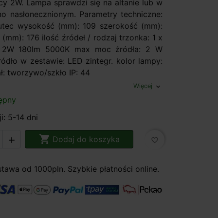
cy 2W. Lampa sprawdzi się na altanie lub w
o nasłonecznionym. Parametry techniczne:
utec wysokość (mm): 109 szerokość (mm):
(mm): 176 ilość źródeł / rodzaj trzonka: 1 x
. 2W 180lm 5000K max moc źródła: 2 W
ródło w zestawie: LED zintegr. kolor lampy:
ł: tworzywo/szkło IP: 44
Więcej
expand_more
ępny
i: 5-14 dni

Dodaj do koszyka

favorite_border
awa od 1000pln. Szybkie płatności online.