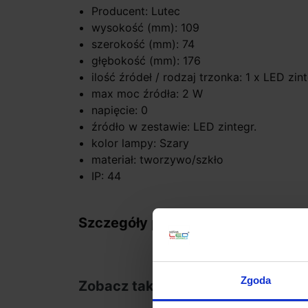
Producent: Lutec
wysokość (mm): 109
szerokość (mm): 74
głębokość (mm): 176
ilość źródeł / rodzaj trzonka: 1 x LED z
max moc źródła: 2 W
napięcie: 0
źródło w zestawie: LED zintegr.
kolor lampy: Szary
materiał: tworzywo/szkło
IP: 44
Szczegóły produktu
Zgoda
Zobacz także