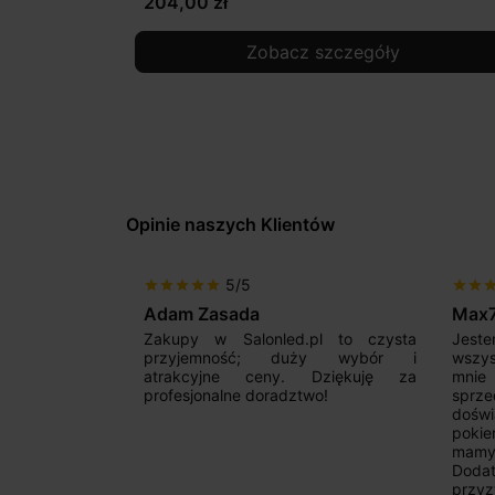
204,00 zł
Zobacz szczegóły
Opinie naszych Klientów
5/5
star
star
star
star
star
star
star
sta
Adam Zasada
Max
alny sklep,
Zakupy w Salonled.pl to czysta
Jeste
niam fachową
przyjemność; duży wybór i
wszy
 wyborze
atrakcyjne ceny. Dziękuję za
mnie
Zdecydowanie
profesjonalne doradztwo!
sprz
doświ
pokie
mamy 
Dodat
przyz