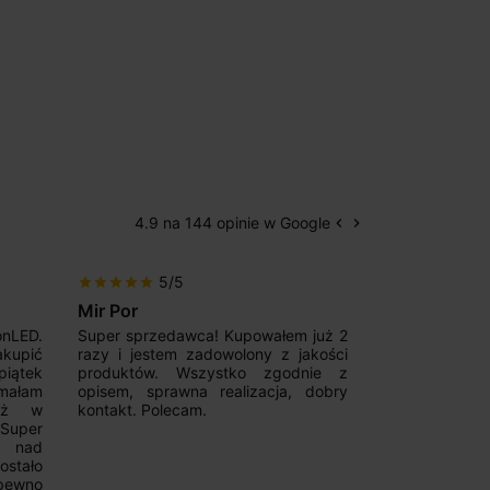
4.9 na 144 opinie w Google
keyboard_arrow_left
keyboard_arrow_right
Poprzedni
Następny
5/5
5/5
star
star
star
star
star
star
star
star
star
star
Mir Por
Patryk123
onLED.
Super sprzedawca! Kupowałem już 2
Szybka real
akupić
razy i jestem zadowolony z jakości
konkurencyjn
iątek
produktów. Wszystko zgodnie z
pomoc w 
ymałam
opisem, sprawna realizacja, dobry
magnetycznyc
już w
kontakt. Polecam.
wyboru. Z p
.Super
ponownie.
a nad
stało
pewno