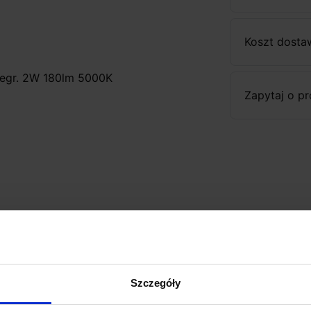
Koszt dosta
integr. 2W 180lm 5000K
Zapytaj o p
Szczegóły