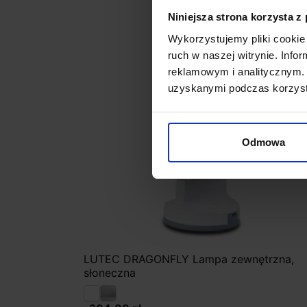
Niniejsza strona korzysta z
favorite_border
Wykorzystujemy pliki cookie 
ruch w naszej witrynie. Inf
reklamowym i analitycznym. 
uzyskanymi podczas korzysta
Odmowa
LUTEC DRAGONFLY Lampa zewnętrzna,
słoneczna