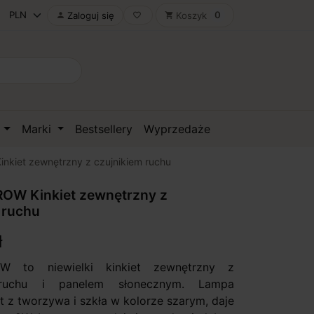
0
Zaloguj się
Koszyk

favorite_border
shopping_cart
D
Marki
Bestsellery
Wyprzedaże
kiet zewnętrzny z czujnikiem ruchu
OW Kinkiet zewnętrzny z
 ruchu
ł
W to niewielki kinkiet zewnętrzny z
 ruchu i panelem słonecznym. Lampa
t z tworzywa i szkła w kolorze szarym, daje