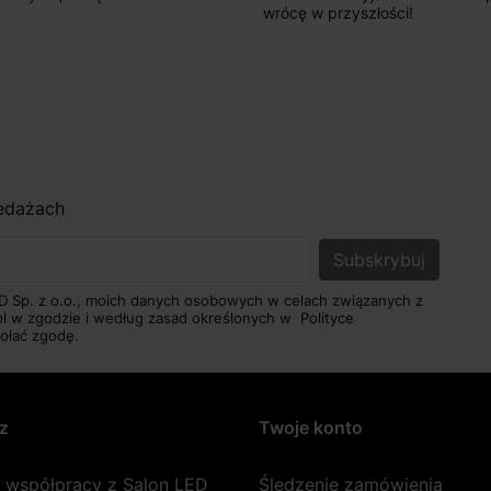
wrócę w przyszłości!
zedażach
D Sp. z o.o., moich danych osobowych w celach związanych z
pl w zgodzie i według zasad określonych w
Polityce
ołać zgodę.
z
Twoje konto
a współpracy z Salon LED
Śledzenie zamówienia