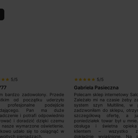
5/5
5/5
r
star
star
star
star
star
star
star
777
Gabriela Pasieczna
m bardzo zadowolony. Przede
Polecam sklep internetowy Sal
stkim od początku uderzyło
Zależało mi na czasie żeby z
 profesjonalne podejście
system szyn Multiline, w p
edającego. Pan ma duże
zadzwoniłam do sklepu, otrz
adczenie i potrafi odpowiednio
szczegółową ofertę, a 
rować i doradzić dzięki czemu
poniedziałek towar był u mnie
nasze wymarzone oświetlenie.
obsługa i świetna opiek
kowo udało się to osiągnąć w
klientem – wszystko zo
woitych pieniądzach.
dokładnie wyjaśnione. Na 