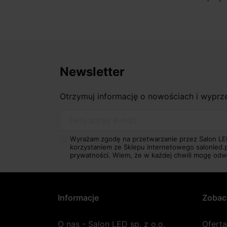
Newsletter
Otrzymuj informację o nowościach i wypr
Twój adres e-mail
Wyrażam zgodę na przetwarzanie przez Salon LE
korzystaniem ze Sklepu internetowego salonled.
prywatności.
Wiem, że w każdej chwili mogę odw
Informacje
Zobac
O nas - Salon LED sp. z o.o.
Ofert