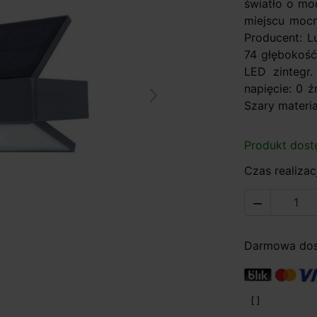
światło o mo
miejscu mocn
Producent: L
74 głębokość 
LED zintegr
napięcie: 0 ź
Next
Szary materia
Produkt dost
Czas realizacj

Darmowa dost