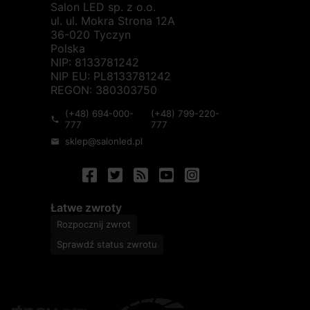
Salon LED sp. z o.o.
ul. ul. Mokra Strona 12A
36-020 Tyczyn
Polska
NIP: 8133781242
NIP EU: PL8133781242
REGON: 380303750
(+48) 694-000-
(+48) 799-220-
phone
777
777
sklep@salonled.pl
mail
Łatwe zwroty
Rozpocznij zwrot
Sprawdź status zwrotu