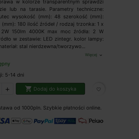
rawa w kolorze transparentnym sprawdzi
ie lub na tarasie. Parametry techniczne:
Lutec wysokość (mm): 48 szerokość (mm):
(mm): 180 ilość źródeł / rodzaj trzonka: 1 x
. 2W 150lm 4000K max moc źródła: 2 W
ródło w zestawie: LED zintegr. kolor lampy:
ateriał: stal nierdzewna/tworzywo...
Więcej
expand_more
ępny
i: 5-14 dni

Dodaj do koszyka

favorite_border
awa od 1000pln. Szybkie płatności online.