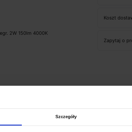
Koszt dosta
integr. 2W 150lm 4000K
Zapytaj o p
Szczegóły