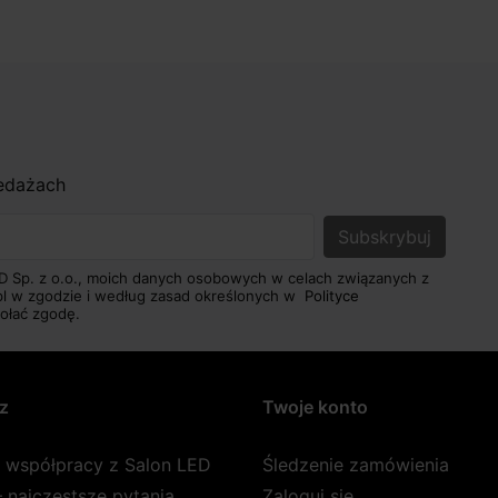
zedażach
D Sp. z o.o., moich danych osobowych w celach związanych z
pl w zgodzie i według zasad określonych w
Polityce
ołać zgodę.
z
Twoje konto
a współpracy z Salon LED
Śledzenie zamówienia
 najczęstsze pytania
Zaloguj się