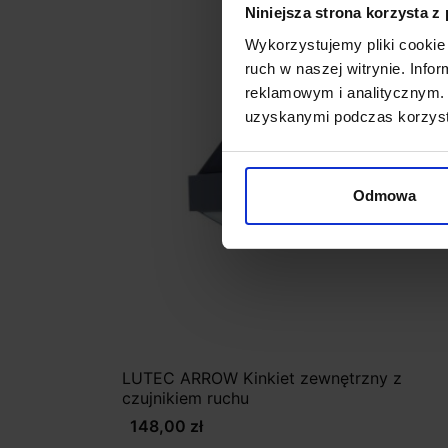
Niniejsza strona korzysta z
favorite_border
Wykorzystujemy pliki cookie 
ruch w naszej witrynie. Inf
reklamowym i analitycznym. 
uzyskanymi podczas korzysta
Odmowa
LUTEC ARROW Kinkiet zewnętrzny z
czujnikiem ruchu
148,00 zł