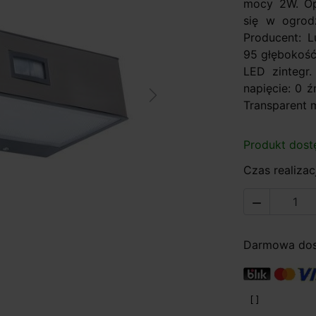
mocy 2W. Op
się w ogrodz
Producent: 
95 głębokość 
LED zintegr
napięcie: 0 ź
Next
Transparent m
Produkt dost
Czas realizacj

Darmowa dost