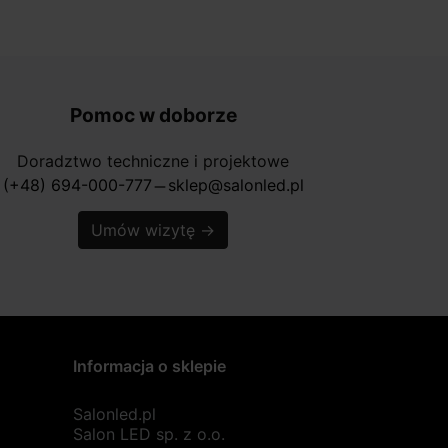
Pomoc w doborze
Doradztwo techniczne i projektowe
(+48) 694-000-777
sklep@salonled.pl
horizontal_rule
Umów wizytę
→
Informacja o sklepie
Salonled.pl
Salon LED sp. z o.o.