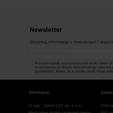
Newsletter
Otrzymuj informację o nowościach i wypr
Twój adres e-mail
Wyrażam zgodę na przetwarzanie przez Salon LE
korzystaniem ze Sklepu internetowego salonled.
prywatności.
Wiem, że w każdej chwili mogę odw
Informacje
Zobac
O nas - Salon LED sp. z o.o.
Ofert
Regulamin sklepu internetowego
FAQ —