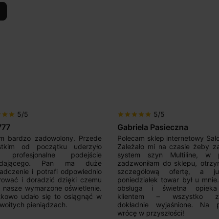
5/5
5/5
r
star
star
star
star
star
star
star
777
Gabriela Pasieczna
m bardzo zadowolony. Przede
Polecam sklep internetowy Sal
stkim od początku uderzyło
Zależało mi na czasie żeby z
 profesjonalne podejście
system szyn Multiline, w p
edającego. Pan ma duże
zadzwoniłam do sklepu, otrz
adczenie i potrafi odpowiednio
szczegółową ofertę, a 
rować i doradzić dzięki czemu
poniedziałek towar był u mnie
nasze wymarzone oświetlenie.
obsługa i świetna opiek
kowo udało się to osiągnąć w
klientem – wszystko zo
woitych pieniądzach.
dokładnie wyjaśnione. Na 
wrócę w przyszłości!