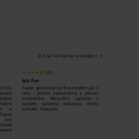
4.9 na 144 opinie w Google
keyboard_arrow_left
keyboard_arrow_right
Poprzedni
Następny
5/5
5/5
star
star
star
star
star
star
star
star
star
star
Mir Por
Patryk123
onLED.
Super sprzedawca! Kupowałem już 2
Szybka real
akupić
razy i jestem zadowolony z jakości
konkurencyjn
iątek
produktów. Wszystko zgodnie z
pomoc w 
ymałam
opisem, sprawna realizacja, dobry
magnetycznyc
już w
kontakt. Polecam.
wyboru. Z p
.Super
ponownie.
a nad
stało
pewno