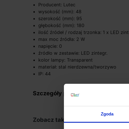
Producent: Lutec
wysokość (mm): 48
szerokość (mm): 95
głębokość (mm): 180
ilość źródeł / rodzaj trzonka: 1 x LED z
max moc źródła: 2 W
napięcie: 0
źródło w zestawie: LED zintegr.
kolor lampy: Transparent
materiał: stal nierdzewna/tworzywo
IP: 44
Szczegóły produktu
Zgoda
Zobacz także