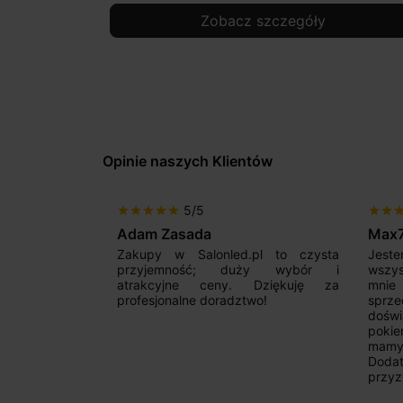
Zobacz szczegóły
Opinie naszych Klientów
5/5
star
star
star
star
star
star
star
sta
Adam Zasada
Max
alny sklep,
Zakupy w Salonled.pl to czysta
Jeste
niam fachową
przyjemność; duży wybór i
wszy
 wyborze
atrakcyjne ceny. Dziękuję za
mnie
Zdecydowanie
profesjonalne doradztwo!
sprz
doświ
pokie
mamy 
Dodat
przyz