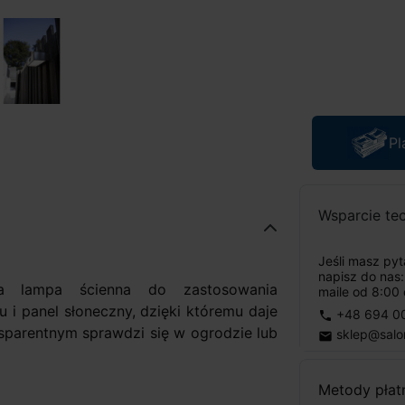
Pl
Wsparcie te
Jeśli masz py
napisz do nas
a lampa ścienna do zastosowania
maile od 8:00 
u i panel słoneczny, dzięki któremu daje
+48 694 0
phone
sparentnym sprawdzi się w ogrodzie lub
sklep@salo
email
Metody płat