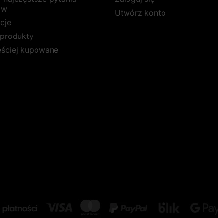
ów
Utwórz konto
cje
produkty
ęściej kupowane