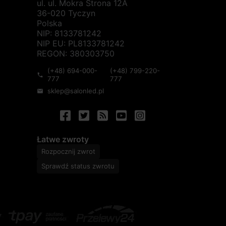
ul. ul. Mokra Strona 12A
36-020 Tyczyn
Polska
NIP: 8133781242
NIP EU: PL8133781242
REGON: 380303750
(+48) 694-000-
(+48) 799-220-
phone
777
777
sklep@salonled.pl
mail
Łatwe zwroty
Rozpocznij zwrot
Sprawdź status zwrotu