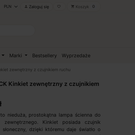
0
Zaloguj się
Koszyk

favorite_border
shopping_cart
D
Marki
Bestsellery
Wyprzedaże
kiet zewnętrzny z czujnikiem ruchu
K Kinkiet zewnętrzny z czujnikiem
ł
to nieduża, prostokątna lampa ścienna do
a zewnętrznego. Kinkiet posiada czujnik
l słoneczny, dzięki któremu daje światło o