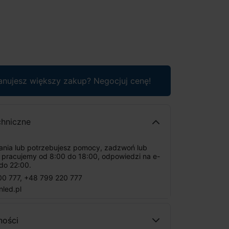
anujesz większy zakup? Negocjuj cenę!
chniczne
tania lub potrzebujesz pomocy, zadzwoń lub
: pracujemy od 8:00 do 18:00, odpowiedzi na e-
do 22:00.
00 777
,
+48 799 220 777
nled.pl
ności