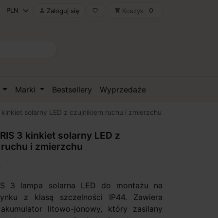
0
Zaloguj się
Koszyk

favorite_border
shopping_cart
D
Marki
Bestsellery
Wyprzedaże
inkiet solarny LED z czujnikiem ruchu i zmierzchu
IS 3 kinkiet solarny LED z
 ruchu i zmierzchu
IS 3 lampa solarna LED do montażu na
dynku z klasą szczelności IP44. Zawiera
akumulator litowo-jonowy, który zasilany