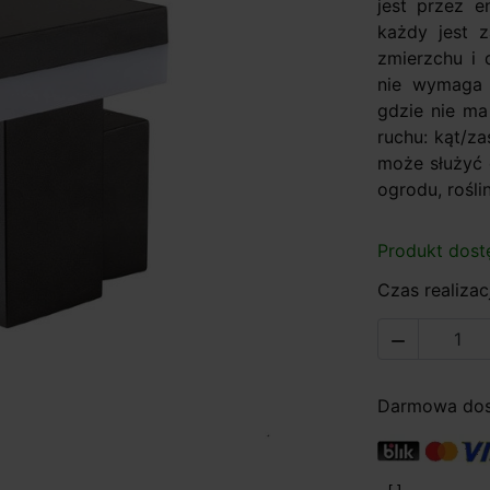
jest przez e
każdy jest 
zmierzchu i 
nie wymaga 
gdzie nie ma
ruchu: kąt/za
może służyć 
ogrodu, roślin
Produkt dost
Czas realizacj

Darmowa dost