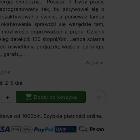
nergię słoneczną. Posiada 3 tryby pracy,
zaprogramowany tak, by aktywował się o
dezaktywował o świcie, a ponieważ lampa
okablowania sprawdzi się wszędzie tam,
 możliwości doprowadzenia prądu. Czujnik
sięg detekcji: 120 stopni/6m. Lampa solarna
do oświetlenia podjazdu, wejścia, parkingu,
, garażu,...
Więcej
expand_more
ępny
i: 2-5 dni

Dodaj do koszyka

favorite_border
awa od 1000pln. Szybkie płatności online.