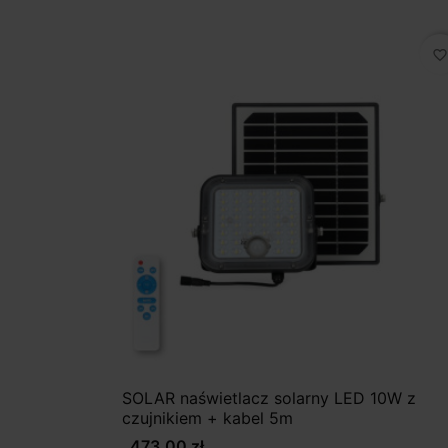
favorite_border
SOLAR naświetlacz solarny LED 10W z
czujnikiem + kabel 5m
473,00 zł