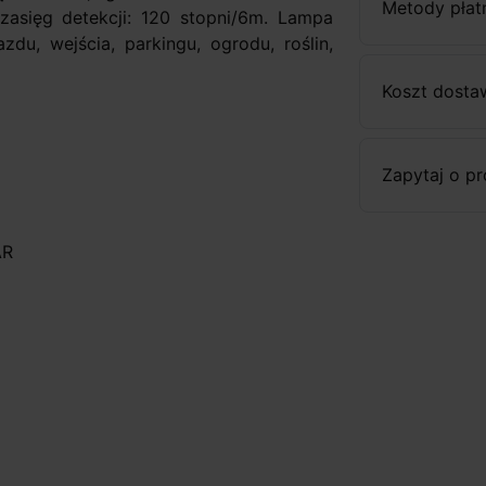
Metody płat
zasięg detekcji: 120 stopni/6m. Lampa
du, wejścia, parkingu, ogrodu, roślin,
Koszt dosta
Zapytaj o p
AR