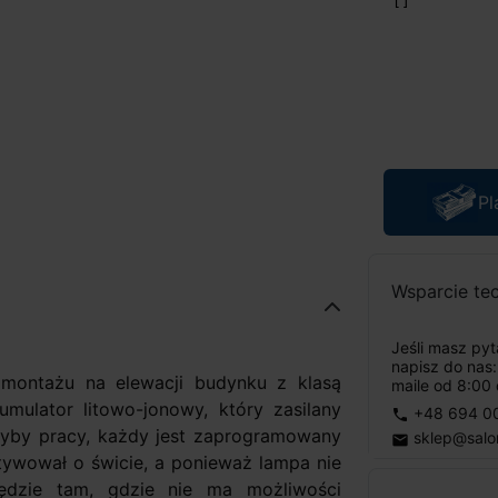
Pl
Wsparcie te
Jeśli masz py
napisz do nas
ontażu na elewacji budynku z klasą
maile od 8:00 
umulator litowo-jonowy, który zasilany
+48 694 0
phone
tryby pracy, każdy jest zaprogramowany
sklep@salo
email
tywował o świcie, a ponieważ lampa nie
ędzie tam, gdzie nie ma możliwości