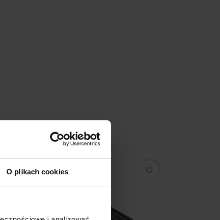
favorite_border
O plikach cookies
ołecznościowe i analizować