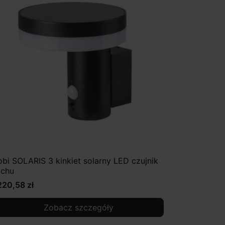
obi SOLARIS 3 kinkiet solarny LED czujnik
uchu
220,58 zł
Zobacz szczegóły