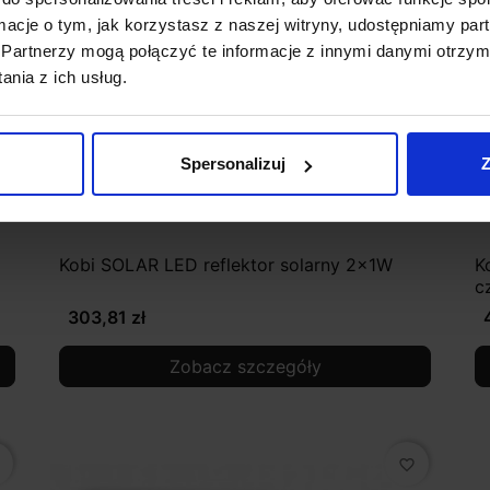
ormacje o tym, jak korzystasz z naszej witryny, udostępniamy p
Partnerzy mogą połączyć te informacje z innymi danymi otrzym
nia z ich usług.
Spersonalizuj
Z
Kobi SOLAR LED reflektor solarny 2x1W
K
c
303,81 zł
Zobacz szczegóły
favorite_border