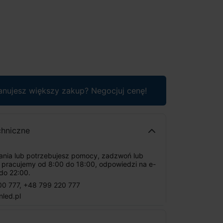
anujesz większy zakup? Negocjuj cenę!
chniczne
tania lub potrzebujesz pomocy, zadzwoń lub
: pracujemy od 8:00 do 18:00, odpowiedzi na e-
do 22:00.
00 777
,
+48 799 220 777
nled.pl