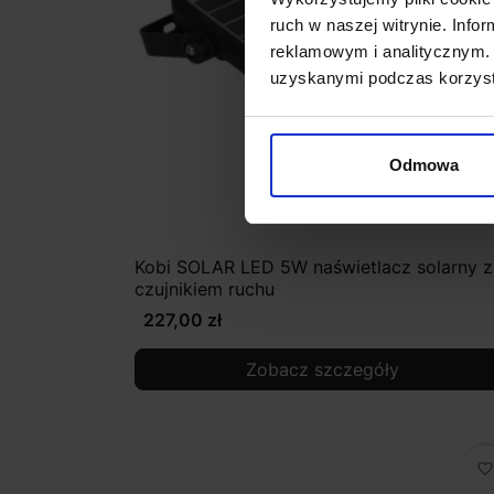
ruch w naszej witrynie. Inf
reklamowym i analitycznym. 
uzyskanymi podczas korzysta
Odmowa
Kobi SOLAR LED 5W naświetlacz solarny z
czujnikiem ruchu
227,00 zł
Zobacz szczegóły
favorite_border