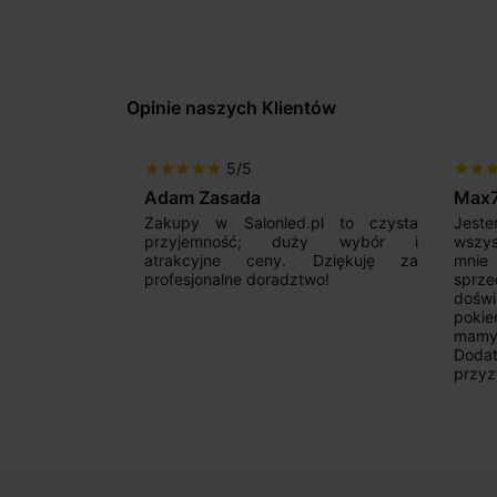
Opinie naszych Klientów
5/5
star
star
star
star
star
star
star
sta
Adam Zasada
Max
alny sklep,
Zakupy w Salonled.pl to czysta
Jeste
niam fachową
przyjemność; duży wybór i
wszy
 wyborze
atrakcyjne ceny. Dziękuję za
mnie
Zdecydowanie
profesjonalne doradztwo!
sprz
doświ
pokie
mamy 
Dodat
przyz