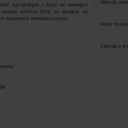
Metody płat
zeni ogrodowych i ścian na zewnątrz
topień ochrony IP54, co sprawia, że
ch warunkach atmosferycznych.
Koszt dosta
Zapytaj o p
growany
00K