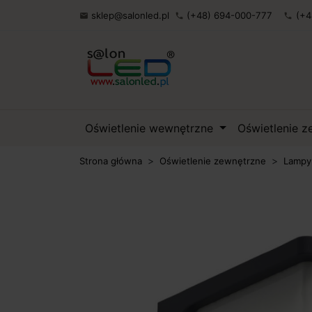
sklep@salonled.pl
(+48) 694-000-777
(+4

phone
phone
Oświetlenie wewnętrzne
Oświetlenie 
Strona główna
Oświetlenie zewnętrzne
Lampy