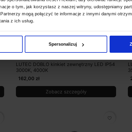
ormacje o tym, jak korzystasz z naszej witryny, udostępniamy p
Partnerzy mogą połączyć te informacje z innymi danymi otrzym
nia z ich usług.
Spersonalizuj
Z
LUTEC DOBLO kinkiet zewnętrzny LED IP54
L
3000K, 4000K
3
162,00 zł
Zobacz szczegóły
favorite_border