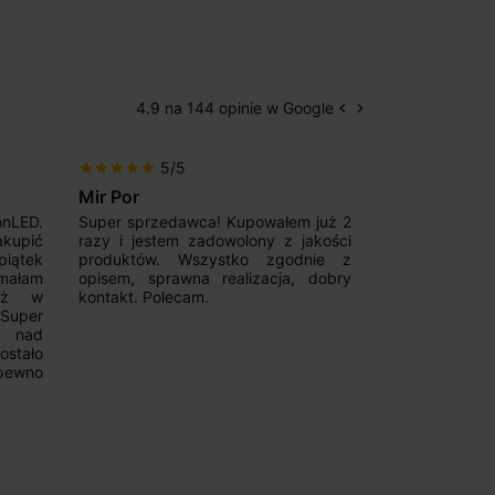
4.9 na 144 opinie w Google
keyboard_arrow_left
keyboard_arrow_right
Poprzedni
Następny
5/5
5/5
star
star
star
star
star
star
star
star
star
star
Mir Por
Patryk123
onLED.
Super sprzedawca! Kupowałem już 2
Szybka real
akupić
razy i jestem zadowolony z jakości
konkurencyjn
iątek
produktów. Wszystko zgodnie z
pomoc w 
ymałam
opisem, sprawna realizacja, dobry
magnetycznyc
już w
kontakt. Polecam.
wyboru. Z p
.Super
ponownie.
a nad
stało
pewno