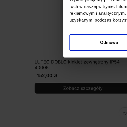
ruch w naszej witrynie. Inf
reklamowym i analitycznym. 
uzyskanymi podczas korzysta
Odmowa
LUTEC DOBLO kinkiet zewnętrzny IP54
4000K
152,00 zł
Zobacz szczegóły
favorite_border