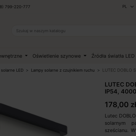
8) 799-220-777
zewnętrzne
Oświetlenie szynowe
Źródła światła LE
LUTEC DOBLO Sol
 solarne LED
Lampy solarne z czujnikiem ruchu
LUTEC DOB
IP54, 400
178,00 z
Lutec DOBLO 
solarnym p
sześcianu. W