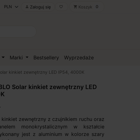
0
Zaloguj się
Koszyk

favorite_border
shopping_cart
D
Marki
Bestsellery
Wyprzedaże
ar kinkiet zewnętrzny LED IP54, 4000K
LO Solar kinkiet zewnętrzny LED
0K
ł
kinkiet zewnętrzny z czujnikiem ruchu oraz
anelem monokrystalicznym w kształcie
ykonany jest z aluminium w kolorze szary