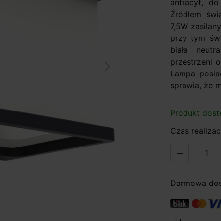
antracyt, d
Źródłem świ
7,5W zasilan
przy tym świ
biała neut
przestrzeni 
Next
Lampa posia
sprawia, że 
Produkt dost
Czas realizacj

Darmowa dost