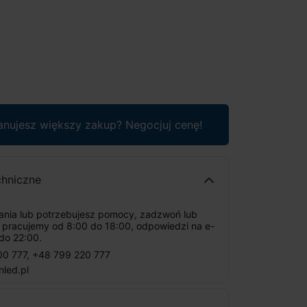
anujesz większy zakup? Negocjuj cenę!
chniczne
tania lub potrzebujesz pomocy, zadzwoń lub
: pracujemy od 8:00 do 18:00, odpowiedzi na e-
do 22:00.
00 777
,
+48 799 220 777
nled.pl