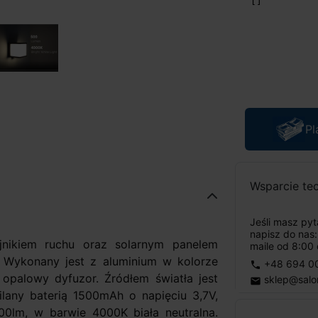
Pl
Wsparcie te
Jeśli masz py
napisz do nas
jnikiem ruchu oraz solarnym panelem
maile od 8:00 
. Wykonany jest z aluminium w kolorze
+48 694 0
phone
opalowy dyfuzor. Źródłem światła jest
sklep@salo
email
ny baterią 1500mAh o napięciu 3,7V,
00lm, w barwie 4000K biała neutralna.