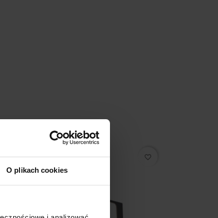
favorite_border
O plikach cookies
ołecznościowe i analizować