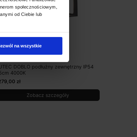
artnerom społecznościowym,
anymi od Ciebie lub
ezwól na wszystkie
UTEC DOBLO podłużny zewnętrzny IP54
5cm 4000K
279,00 zł
Zobacz szczegóły