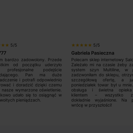
5/5
5/5
r
star
star
star
star
star
star
star
777
Gabriela Pasieczna
m bardzo zadowolony. Przede
Polecam sklep internetowy Sal
stkim od początku uderzyło
Zależało mi na czasie żeby z
 profesjonalne podejście
system szyn Multiline, w p
edającego. Pan ma duże
zadzwoniłam do sklepu, otrz
adczenie i potrafi odpowiednio
szczegółową ofertę, a 
rować i doradzić dzięki czemu
poniedziałek towar był u mnie
nasze wymarzone oświetlenie.
obsługa i świetna opiek
kowo udało się to osiągnąć w
klientem – wszystko zo
woitych pieniądzach.
dokładnie wyjaśnione. Na 
wrócę w przyszłości!