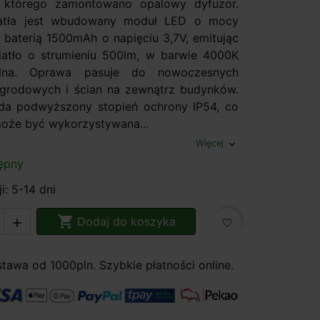
o którego zamontowano opalowy dyfuzor.
atła jest wbudowany moduł LED o mocy
y baterią 1500mAh o napięciu 3,7V, emitując
atło o strumieniu 500lm, w barwie 4000K
ralna. Oprawa pasuje do nowoczesnych
ogrodowych i ścian na zewnątrz budynków.
da podwyższony stopień ochrony IP54, co
może być wykorzystywana...
Więcej
expand_more
ępny
i: 5-14 dni

Dodaj do koszyka

favorite_border
awa od 1000pln. Szybkie płatności online.