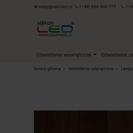
sklep@salonled.pl
(+48) 694-000-777
(+4

phone
phone
Oświetlenie wewnętrzne
Oświetlenie 
Strona główna
Oświetlenie zewnętrzne
Lampy