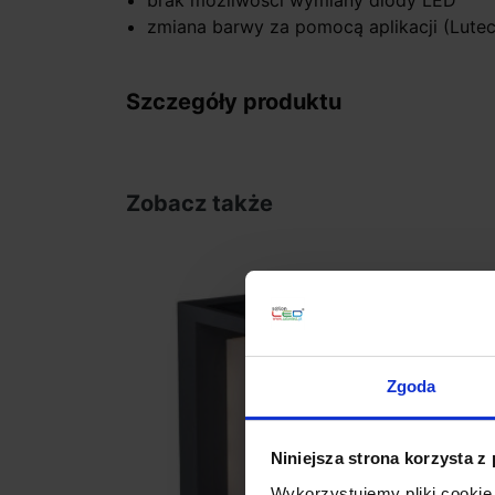
brak możliwości wymiany diody LED
zmiana barwy za pomocą aplikacji (Lute
Szczegóły produktu
Zobacz także
Zgoda
Niniejsza strona korzysta z
Wykorzystujemy pliki cookie 