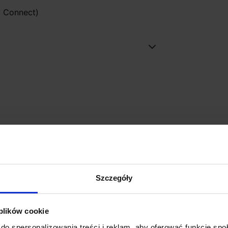
c Connect)
Szczegóły
 plików cookie
do spersonalizowania treści i reklam, aby oferować funkcje sp