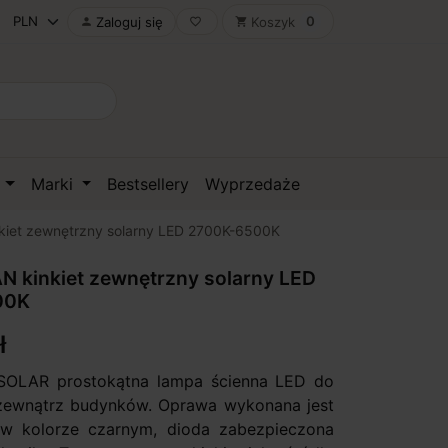
0
Zaloguj się
Koszyk

favorite_border
shopping_cart
D
Marki
Bestsellery
Wyprzedaże
iet zewnętrzny solarny LED 2700K-6500K
 kinkiet zewnętrzny solarny LED
00K
ł
SOLAR prostokątna lampa ścienna LED do
zewnątrz budynków. Oprawa wykonana jest
w kolorze czarnym, dioda zabezpieczona