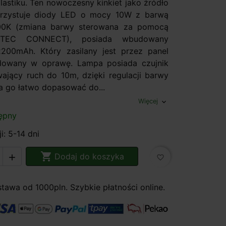
lastiku. Ten nowoczesny kinkiet jako źródło
orzystuje diody LED o mocy 10W z barwą
0K (zmiana barwy sterowana za pomocą
LUTEC CONNECT), posiada wbudowany
200mAh. Który zasilany jest przez panel
dowany w oprawę. Lampa posiada czujnik
ający ruch do 10m, dzięki regulacji barwy
a go łatwo dopasować do...
Więcej
expand_more
ępny
i: 5-14 dni

Dodaj do koszyka

favorite_border
awa od 1000pln. Szybkie płatności online.