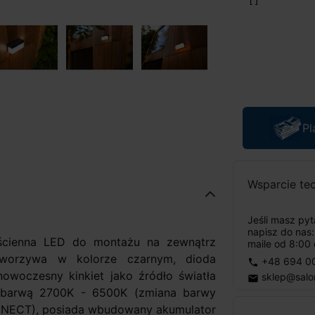
Pl
Wsparcie te
Jeśli masz py
napisz do nas
ścienna LED do montażu na zewnątrz
maile od 8:00 
worzywa w kolorze czarnym, dioda
+48 694 0
phone
nowoczesny kinkiet jako źródło światła
sklep@salo
email
 barwą 2700K - 6500K (zmiana barwy
NNECT), posiada wbudowany akumulator