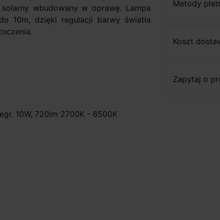
Metody płat
el solarny wbudowany w oprawę. Lampa
o 10m, dzięki regulacji barwy światła
toczenia.
Koszt dosta
Zapytaj o p
integr. 10W, 720lm 2700K - 6500K