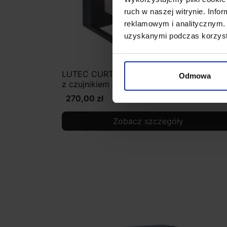
ruch w naszej witrynie. Inf
reklamowym i analitycznym. 
uzyskanymi podczas korzysta
LUTEC CURTIS Kinkiet zewnętrzny, solarn
Odmowa
z czujnikiem ruchu
270,00 zł
Zobacz szczegóły