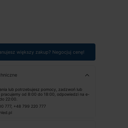
anujesz większy zakup? Negocjuj cenę!
chniczne
tania lub potrzebujesz pomocy, zadzwoń lub
: pracujemy od 8:00 do 18:00, odpowiedzi na e-
do 22:00.
00 777
,
+48 799 220 777
nled.pl