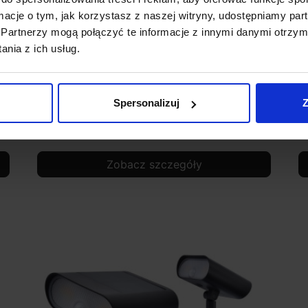
ormacje o tym, jak korzystasz z naszej witryny, udostępniamy p
Partnerzy mogą połączyć te informacje z innymi danymi otrzym
nia z ich usług.
y
LUTEC DISO Lampa ogrodowa, solarna
L
Spersonalizuj
Z
2
291,00 zł
Zobacz szczegóły