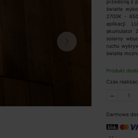
przesłoną z p
światła wyk
2700K - 650
aplikacji 
akumulator 2
solarny wbu
Next
ruchu wykryw
światła możn
Produkt dost
Czas realizacj

Darmowa dost