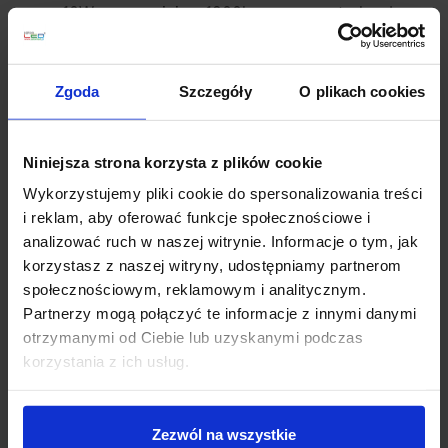
mocy 10W zapewniając 1200lm oraz neutralną barwę
światła 4000K. Posiada klasę szczelności IP54, nie
wymaga okablowania. Sprawdzi się wszędzie tam,
gdzie nie ma możliwości doprowadzenia prądu. Czujnik
Zgoda
Szczegóły
O plikach cookies
ruchu: kąt/zasięg detekcji: 110 stopni/max. 10m. Lampa
solarna może służyć do oświetlenia podjazdu, wejścia,
parkingu, ogrodu, roślin, garażu, tarasu itp.
Niniejsza strona korzysta z plików cookie
Wykorzystujemy pliki cookie do spersonalizowania treści
Parametry techniczne:
i reklam, aby oferować funkcje społecznościowe i
Źródło światła LED
analizować ruch w naszej witrynie. Informacje o tym, jak
Barwa światła 4000K - biała neutralna
korzystasz z naszej witryny, udostępniamy partnerom
Strumień światła 1200lm
społecznościowym, reklamowym i analitycznym.
Odwzorowanie barw CRI>80
Partnerzy mogą połączyć te informacje z innymi danymi
Zasilanie: bateria 3,7V / 3000mAh - solar
otrzymanymi od Ciebie lub uzyskanymi podczas
(niewymienna)
korzystania z ich usług.
Kąt / zasięg detekcji: 110 stopni/6 m
Długość 17,8 cm
Głębokość 14 cm
Zezwól na wszystkie