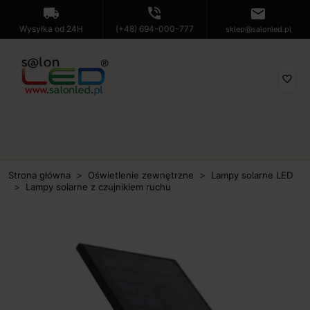
local_shipping
phone_in_talk
mail
Wysyłka od 24H
(+48) 694-000-777
sklep@salonled.pl
favorite_border
Strona główna
Oświetlenie zewnętrzne
Lampy solarne LED
Lampy solarne z czujnikiem ruchu