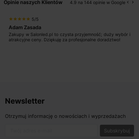
Opinie naszych Klientów
4.9 na 144 opinie w Google
keyboard_arrow_left
keyboard_arrow_right
Popr
Na
5/5
star
star
star
star
star
Adam Zasada
Zakupy w Salonled.pl to czysta przyjemność; duży wybór i
atrakcyjne ceny. Dziękuję za profesjonalne doradztwo!
Newsletter
Otrzymuj informację o nowościach i wyprzedażach
Twój adres e-mail