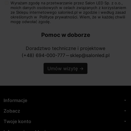
Wyrażam zgodę na przetwarzanie przez Salon LED Sp. z o.o.,
moich danych osobowych w celach związanych z korzystaniem
ze Sklepu internetowego salonled.pl w zgodzie i według zasad
określonych w
Polityce prywatności.
Wiem, że w każdej chwili
mogę odwołać zgodę.
Pomoc w doborze
Doradztwo techniczne i projektowe
(+48) 694-000-777
sklep@salonled.pl
horizontal_rule
Umów wizytę
→
Informacje
arrow_drop_down
Zobacz
arrow_drop_down
Twoje konto
arrow_drop_down