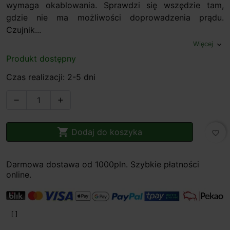
wymaga okablowania. Sprawdzi się wszędzie tam,
gdzie nie ma możliwości doprowadzenia prądu.
Czujnik...
Więcej
expand_more
Produkt dostępny
Czas realizacji: 2-5 dni



Dodaj do koszyka
favorite_border
Darmowa dostawa od 1000pln. Szybkie płatności
online.