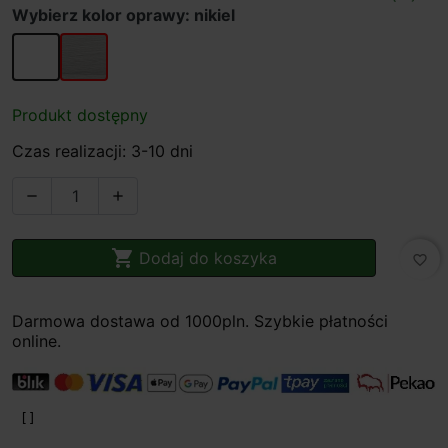
Wybierz kolor oprawy: nikiel
biały
nikiel
Produkt dostępny
Czas realizacji: 3-10 dni



Dodaj do koszyka
favorite_border
Darmowa dostawa od 1000pln. Szybkie płatności
online.