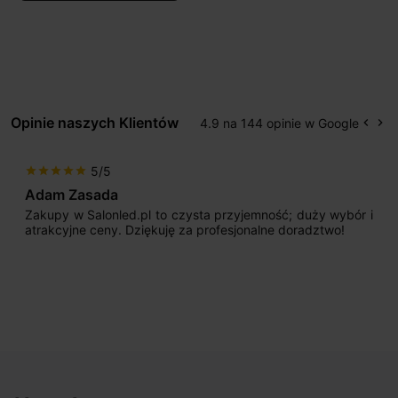
Opinie naszych Klientów
4.9 na 144 opinie w Google
keyboard_arrow_left
keyboard_arrow_right
Popr
Na
5/5
star
star
star
star
star
Max777
sta przyjemność; duży wybór i
Jestem bardzo zadowolony
a profesjonalne doradztwo!
początku uderzyło mnie pr
sprzedającego. Pan ma duże 
odpowiednio pokierować i do
nasze wymarzone oświetlenie
osiągnąć w przyzwoitych pienią