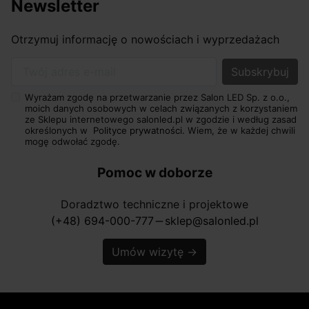
Newsletter
Otrzymuj informację o nowościach i wyprzedażach
Twój adres e-mail
Wyrażam zgodę na przetwarzanie przez Salon LED Sp. z o.o.,
moich danych osobowych w celach związanych z korzystaniem
ze Sklepu internetowego salonled.pl w zgodzie i według zasad
określonych w
Polityce prywatności.
Wiem, że w każdej chwili
mogę odwołać zgodę.
Pomoc w doborze
Doradztwo techniczne i projektowe
(+48) 694-000-777
sklep@salonled.pl
horizontal_rule
Umów wizytę
→