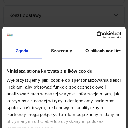
Koszt dostawy
Zapytaj o produkt
Zgoda
Szczegóły
O plikach cookies
Opis
Niniejsza strona korzysta z plików cookie
Wykorzystujemy pliki cookie do spersonalizowania treści
ASTRO CUT 1412001, 1412002
to bardzo nowoczesna
i reklam, aby oferować funkcje społecznościowe i
lampka biurkowa lub podłogowa brytyjskiej firmy Astro
analizować ruch w naszej witrynie. Informacje o tym, jak
Lighting, w formie tuby. Świecąca w górę lampa
korzystasz z naszej witryny, udostępniamy partnerom
wykonana jest z aluminium, a wykończona jest w 2
społecznościowym, reklamowym i analitycznym.
kolorach do wyboru: biały lub nikiel. Przystosowana
Partnerzy mogą połączyć te informacje z innymi danymi
jest do źródeł światła typu LED GU10 o mocy 6W.
otrzymanymi od Ciebie lub uzyskanymi podczas
Lampa świetnie sprawdzi się jako oświetlenie w
korzystania z ich usług.