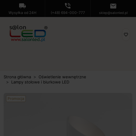
local_shipping
phone_in_talk
mail
Wysyłka od 24H
(+48) 694-000-777
sklep@salonled.pl
favorite_border
Strona główna
Oświetlenie wewnętrzne
Lampy stołowe i biurkowe LED
Promocja