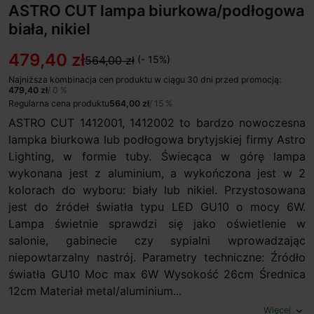
ASTRO CUT lampa biurkowa/podłogowa
biała, nikiel
479,40 zł
564,00 zł
(- 15%)
Najniższa kombinacja cen produktu w ciągu 30 dni przed promocją:
479,40 zł
/ 0 %
Regularna cena produktu
564,00 zł
/ 15 %
ASTRO CUT 1412001, 1412002 to bardzo nowoczesna
lampka biurkowa lub podłogowa brytyjskiej firmy Astro
Lighting, w formie tuby. Świecąca w górę lampa
wykonana jest z aluminium, a wykończona jest w 2
kolorach do wyboru: biały lub nikiel. Przystosowana
jest do źródeł światła typu LED GU10 o mocy 6W.
Lampa świetnie sprawdzi się jako oświetlenie w
salonie, gabinecie czy sypialni wprowadzając
niepowtarzalny nastrój. Parametry techniczne: Źródło
światła GU10 Moc max 6W Wysokość 26cm Średnica
12cm Materiał metal/aluminium...
Więcej
expand_more