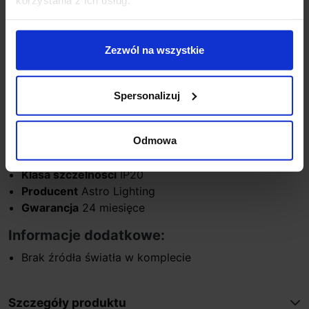
salonie, gabinecie czy sypialni wprowadzając
niepowtarzalny nastrój.
Zezwól na wszystkie
Parametry techniczne:
Źródło światła
GU10
Moc max
6W
Spersonalizuj
Wysokość
26cm
Średnica
12cm
Materiał
metal/aluminium
Odmowa
Kolor
biały, nikiel
Klasa szczelności
IP20
Producent
Astro Lighting
Gwarancja
24 miesięce
Informacje dodatkowe:
Brak źródła światła w komplecie
Szczegóły produktu