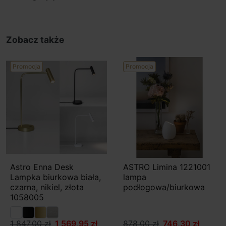
Zobacz także
Promocja
Promocja
Astro Enna Desk
ASTRO Limina 1221001
Lampka biurkowa biała,
lampa
czarna, nikiel, złota
podłogowa/biurkowa
1058005
1 847,00 zł
1 569,95 zł
878,00 zł
746,30 zł