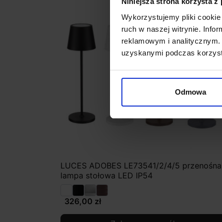
Niniejsza strona korzysta z
Wykorzystujemy pliki cookie 
ruch w naszej witrynie. Inf
reklamowym i analitycznym. 
uzyskanymi podczas korzysta
Odmowa
LUCES ADOBES LE73541/2/4/5 przenośna
lampa stołowa LED IP54
326,00 zł