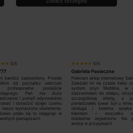
Zobacz szczegóły
5/5
5/5
r
star
star
star
star
star
star
star
777
Gabriela Pasieczna
m bardzo zadowolony. Przede
Polecam sklep internetowy Sal
stkim od początku uderzyło
Zależało mi na czasie żeby z
 profesjonalne podejście
system szyn Multiline, w p
edającego. Pan ma duże
zadzwoniłam do sklepu, otrz
adczenie i potrafi odpowiednio
szczegółową ofertę, a 
rować i doradzić dzięki czemu
poniedziałek towar był u mnie
nasze wymarzone oświetlenie.
obsługa i świetna opiek
kowo udało się to osiągnąć w
klientem – wszystko zo
woitych pieniądzach.
dokładnie wyjaśnione. Na 
wrócę w przyszłości!