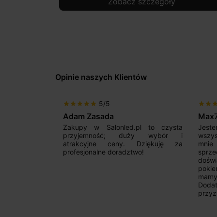
Zobacz szczegóły
Opinie naszych Klientów
5/5
star
star
star
star
star
star
star
sta
Adam Zasada
Max
alny sklep,
Zakupy w Salonled.pl to czysta
Jeste
niam fachową
przyjemność; duży wybór i
wszy
 wyborze
atrakcyjne ceny. Dziękuję za
mnie
Zdecydowanie
profesjonalne doradztwo!
sprz
doświ
pokie
mamy 
Dodat
przyz