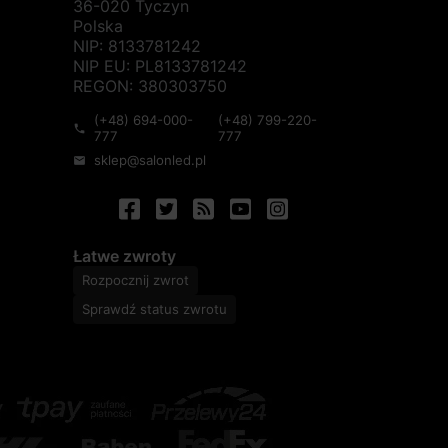
36-020 Tyczyn
Polska
NIP: 8133781242
NIP EU: PL8133781242
REGON: 380303750
(+48) 694-000-
(+48) 799-220-
phone
777
777
sklep@salonled.pl
mail
Łatwe zwroty
Rozpocznij zwrot
Sprawdź status zwrotu