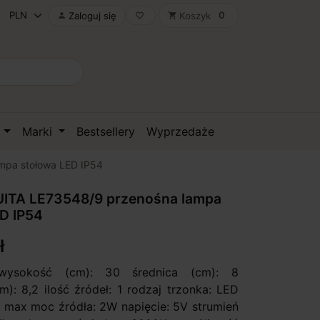
0
Zaloguj się
Koszyk

favorite_border
shopping_cart
D
Marki
Bestsellery
Wyprzedaże
mpa stołowa LED IP54
ITA LE73548/9 przenośna lampa
D IP54
ł
 wysokość (cm): 30 średnica (cm): 8
m): 8,2 ilość źródeł: 1 rodzaj trzonka: LED
 max moc źródła: 2W napięcie: 5V strumień