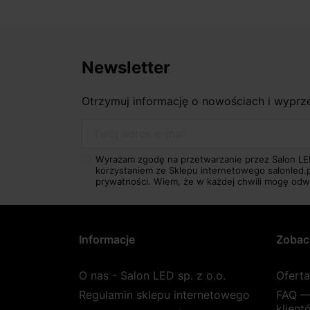
Newsletter
Otrzymuj informację o nowościach i wypr
Twój adres e-mail
Wyrażam zgodę na przetwarzanie przez Salon LE
korzystaniem ze Sklepu internetowego salonled.
prywatności.
Wiem, że w każdej chwili mogę odw
Informacje
Zobac
O nas - Salon LED sp. z o.o.
Ofert
Regulamin sklepu internetowego
FAQ —
klient