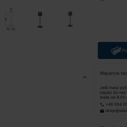
Pl
Wsparcie te
Jeśli masz py
napisz do nas
maile od 8:00 
+48 694 0
phone
sklep@salo
email