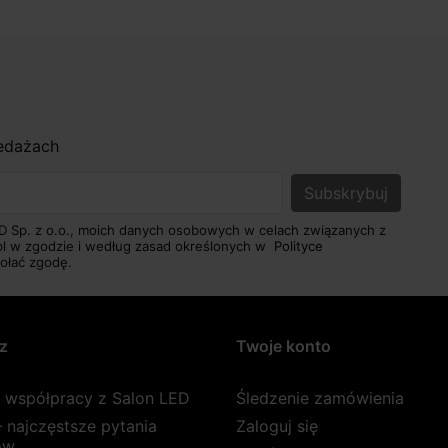
zedażach
D Sp. z o.o., moich danych osobowych w celach związanych z
pl w zgodzie i według zasad określonych w
Polityce
ołać zgodę.
z
Twoje konto
a współpracy z Salon LED
Śledzenie zamówienia
 najczęstsze pytania
Zaloguj się
ów