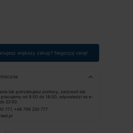
anujesz większy zakup? Negocjuj cenę!
chniczne
tania lub potrzebujesz pomocy, zadzwoń lub
: pracujemy od 8:00 do 18:00, odpowiedzi na e-
do 22:00.
00 777
,
+48 799 220 777
nled.pl