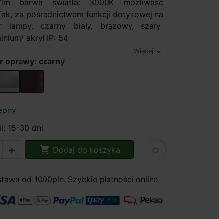
07lm barwa światła: 3000K możliwość
 Tak, za pośrednictwem funkcji dotykowej na
or lampy: czarny, biały, brązowy, szary
inium/ akryl IP: 54
Więcej
expand_more
r oprawy: czarny
szary
brązowy
ępny
i: 15-30 dni

Dodaj do koszyka

favorite_border
awa od 1000pln. Szybkie płatności online.