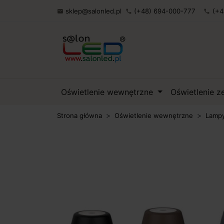
sklep@salonled.pl
(+48) 694-000-777
(+4

phone
phone
Oświetlenie wewnętrzne
Oświetlenie 
Strona główna
Oświetlenie wewnętrzne
Lampy