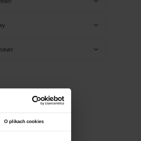
ności
wy
rodukt
O plikach cookies