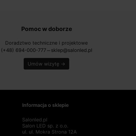
Pomoc w doborze
Doradztwo techniczne i projektowe
(+48) 694-000-777
sklep@salonled.pl
horizontal_rule
Umów wizytę
→
Informacja o sklepie
Salonled.pl
Salon LED sp. z o.o.
ul. ul. Mokra Strona 12A