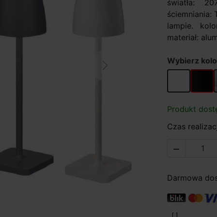
światła: 2
ściemniania:
lampie. kol
materiał: alum
Wybierz kolo
Next
biały
czarny
Produkt dost
Czas realizacj

Darmowa dost