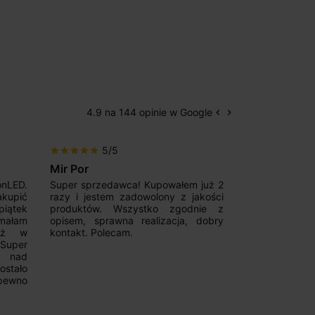
4.9 na 144 opinie w Google
keyboard_arrow_left
keyboard_arrow_right
Poprzedni
Następny
5/5
5/5
star
star
star
star
star
star
star
star
star
star
Mir Por
Patryk123
onLED.
Super sprzedawca! Kupowałem już 2
Szybka real
akupić
razy i jestem zadowolony z jakości
konkurencyjn
iątek
produktów. Wszystko zgodnie z
pomoc w 
ymałam
opisem, sprawna realizacja, dobry
magnetycznyc
już w
kontakt. Polecam.
wyboru. Z p
.Super
ponownie.
a nad
stało
pewno