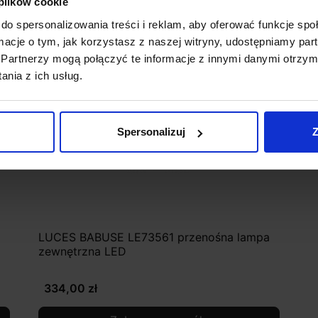
 plików cookie
do spersonalizowania treści i reklam, aby oferować funkcje sp
ormacje o tym, jak korzystasz z naszej witryny, udostępniamy p
Partnerzy mogą połączyć te informacje z innymi danymi otrzym
nia z ich usług.
Spersonalizuj
Z
LUCES BABUSE LE73561 przenośna lampa
zewnętrzna LED
334,00 zł