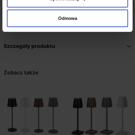
funkcji dotykowej na lampie.
kolor lampy: biały, czarny
Odmowa
materiał: aluminium/ akryl
IP: 54
Szczegóły produktu
Zobacz także