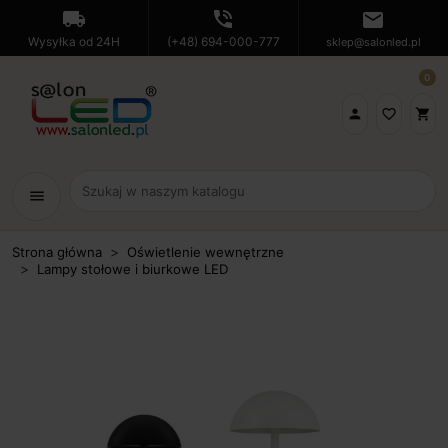
local_shipping
phone_in_talk
mail
Wysyłka od 24H
(+48) 694-000-777
sklep@salonled.pl
0

favorite_border
shopping_cart
menu
Strona główna
Oświetlenie wewnętrzne
Lampy stołowe i biurkowe LED