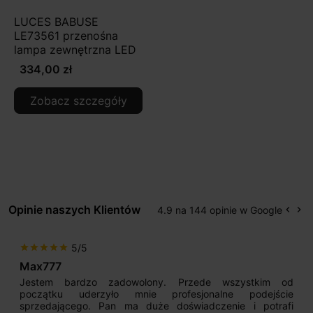
LUCES BABUSE
LE73561 przenośna
lampa zewnętrzna LED
334,00 zł
Zobacz szczegóły
Opinie naszych Klientów
4.9 na 144 opinie w Google
keyboard_arrow_left
keyboard_arrow_right
Popr
Na
5/5
star
star
star
star
star
Max777
Jestem bardzo zadowolony. Przede wszystkim od
początku uderzyło mnie profesjonalne podejście
sprzedającego. Pan ma duże doświadczenie i potrafi