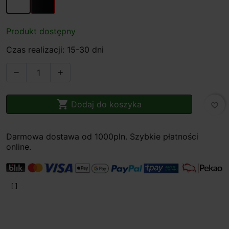
Produkt dostępny
Czas realizacji: 15-30 dni



Dodaj do koszyka
favorite_border
Darmowa dostawa od 1000pln. Szybkie płatności
online.