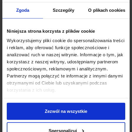
Zgoda
Szczegóły
O plikach cookies
Zapytaj o produkt
Niniejsza strona korzysta z plików cookie
Wykorzystujemy pliki cookie do spersonalizowania treści
i reklam, aby oferować funkcje społecznościowe i
Opis
analizować ruch w naszej witrynie. Informacje o tym, jak
korzystasz z naszej witryny, udostępniamy partnerom
społecznościowym, reklamowym i analitycznym.
Parametry:
Partnerzy mogą połączyć te informacje z innymi danymi
wysokość (cm): 32
otrzymanymi od Ciebie lub uzyskanymi podczas
średnica (cm): 11,5
korzystania z ich usług.
rodzaj trzonka: LED zintegrowany max moc źródła:
2W
napięcie: 5V
Zezwól na wszystkie
strumień światła: 207lm
barwa światła: 3000K
możliwość ściemniania: Tak, za pośrednictwem
Spersonalizuj