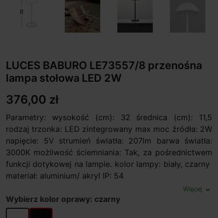
LUCES BABURO LE73557/8 przenośna
lampa stołowa LED 2W
376,00 zł
Parametry: wysokość (cm): 32 średnica (cm): 11,5
rodzaj trzonka: LED zintegrowany max moc źródła: 2W
napięcie: 5V strumień światła: 207lm barwa światła:
3000K możliwość ściemniania: Tak, za pośrednictwem
funkcji dotykowej na lampie. kolor lampy: biały, czarny
materiał: aluminium/ akryl IP: 54
Więcej
expand_more
Wybierz kolor oprawy: czarny
biały
czarny