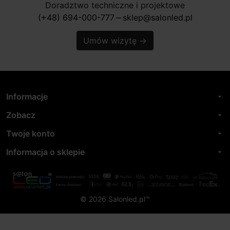
Doradztwo techniczne i projektowe
(+48) 694-000-777
sklep@salonled.pl
horizontal_rule
Umów wizytę
→
Informacje
arrow_drop_down
Zobacz
arrow_drop_down
Twoje konto
arrow_drop_down
Informacja o sklepie
arrow_drop_down
© 2026 Salonled.pl™