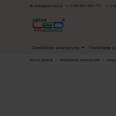
sklep@salonled.pl
(+48) 694-000-777
(+4

phone
phone
Oświetlenie wewnętrzne
Oświetlenie 
Strona główna
Oświetlenie wewnętrzne
Lampy