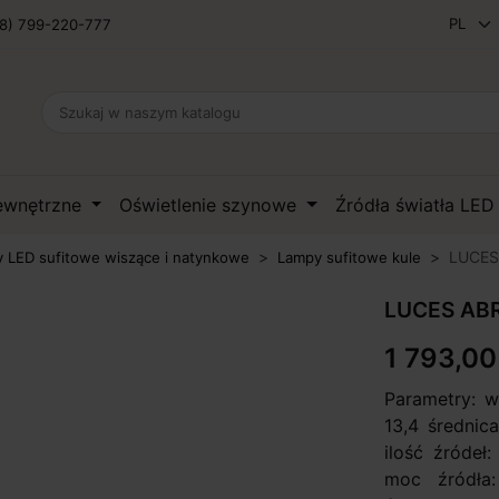
8) 799-220-777
zewnętrzne
Oświetlenie szynowe
Źródła światła LE
LUCES
 LED sufitowe wiszące i natynkowe
Lampy sufitowe kule
LUCES ABR
1 793,00
Parametry: w
13,4 średnica
ilość źródeł
moc źródła