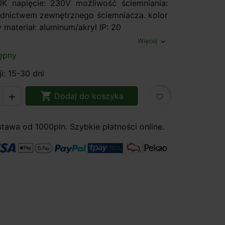
0K napięcie: 230V możliwość ściemniania:
ednictwem zewnętrznego ściemniacza. kolor
 materiał: aluminum/akryl IP: 20
Więcej
expand_more
ępny
i: 15-30 dni

Dodaj do koszyka

favorite_border
awa od 1000pln. Szybkie płatności online.