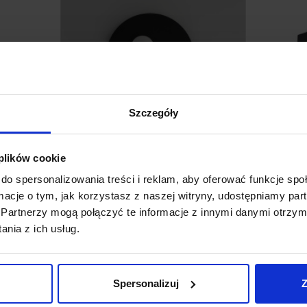
Szczegóły
 plików cookie
do spersonalizowania treści i reklam, aby oferować funkcje sp
LUCES ABRAS LE43317 lampa sufitowa
L
ormacje o tym, jak korzystasz z naszej witryny, udostępniamy p
40W
c
Partnerzy mogą połączyć te informacje z innymi danymi otrzym
1 413,00 zł
nia z ich usług.
Zobacz szczegóły
Spersonalizuj
Z