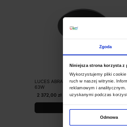
Zgoda
Niniejsza strona korzysta z
Wykorzystujemy pliki cookie 
LUCES ABRAS LE43315 lampa sufitowa
ruch w naszej witrynie. Inf
63W
reklamowym i analitycznym. 
2 372,00 zł
uzyskanymi podczas korzysta
Zobacz szczegóły
Odmowa