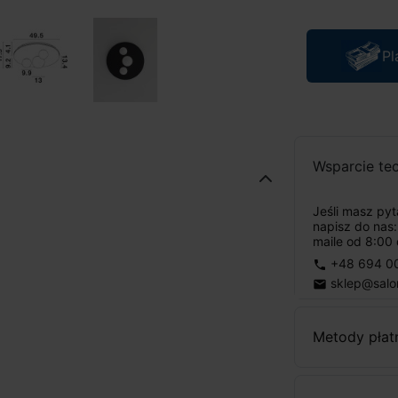
Pl
Wsparcie te
Jeśli masz py
napisz do nas
maile od 8:00 
+48 694 0
phone
sklep@salo
email
Metody płat