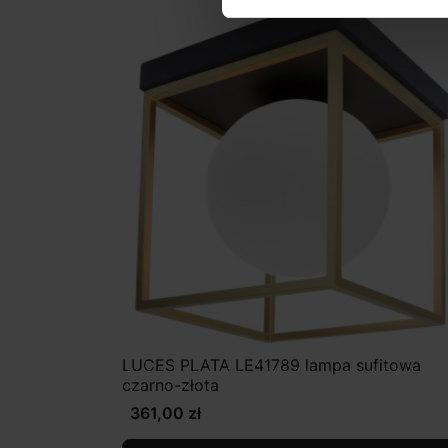
LUCES PLATA LE41789 lampa sufitowa
czarno-złota
361,00 zł