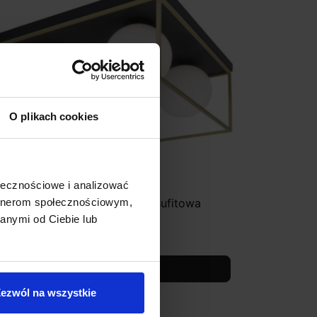
O plikach cookies
ołecznościowe i analizować
UCES PLATA LE41787 lampa sufitowa
artnerom społecznościowym,
zarno-złota
anymi od Ciebie lub
1 258,00 zł
Zobacz szczegóły
ezwól na wszystkie