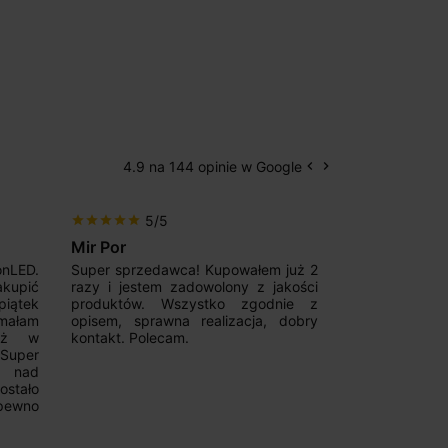
4.9 na 144 opinie w Google
keyboard_arrow_left
keyboard_arrow_right
Poprzedni
Następny
5/5
5/5
star
star
star
star
star
star
star
star
star
star
Mir Por
Patryk123
onLED.
Super sprzedawca! Kupowałem już 2
Szybka real
akupić
razy i jestem zadowolony z jakości
konkurencyjn
iątek
produktów. Wszystko zgodnie z
pomoc w 
ymałam
opisem, sprawna realizacja, dobry
magnetycznyc
już w
kontakt. Polecam.
wyboru. Z p
.Super
ponownie.
a nad
stało
pewno