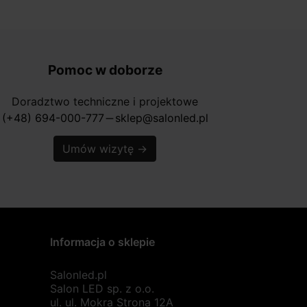
Pomoc w doborze
Doradztwo techniczne i projektowe
(+48) 694-000-777
sklep@salonled.pl
horizontal_rule
Umów wizytę
→
Informacja o sklepie
Salonled.pl
Salon LED sp. z o.o.
ul. ul. Mokra Strona 12A