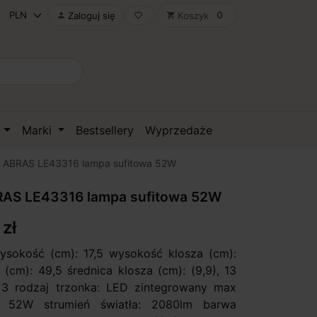
0
Zaloguj się
Koszyk

favorite_border
shopping_cart
D
Marki
Bestsellery
Wyprzedaże
 ABRAS LE43316 lampa sufitowa 52W
AS LE43316 lampa sufitowa 52W
 zł
ysokość (cm): 17,5 wysokość klosza (cm):
 (cm): 49,5 średnica klosza (cm): (9,9), 13
: 3 rodzaj trzonka: LED zintegrowany max
: 52W strumień światła: 2080lm barwa