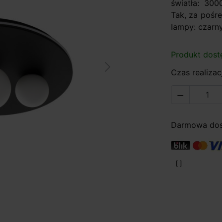
światła: 300
Tak, za pośr
lampy: czarny
Produkt dost
Next
Czas realizacj

Darmowa dost