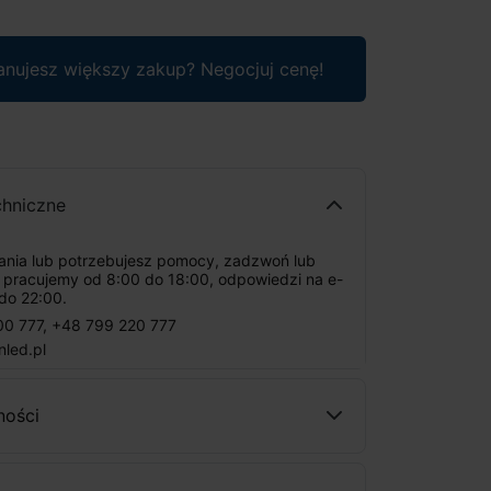
anujesz większy zakup? Negocjuj cenę!
chniczne
tania lub potrzebujesz pomocy, zadzwoń lub
: pracujemy od 8:00 do 18:00, odpowiedzi na e-
do 22:00.
00 777
,
+48 799 220 777
nled.pl
ności