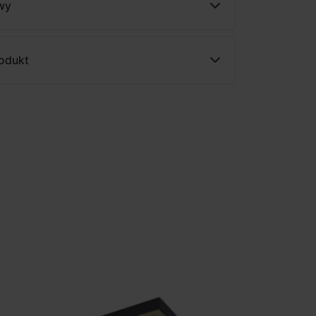
wy
rodukt