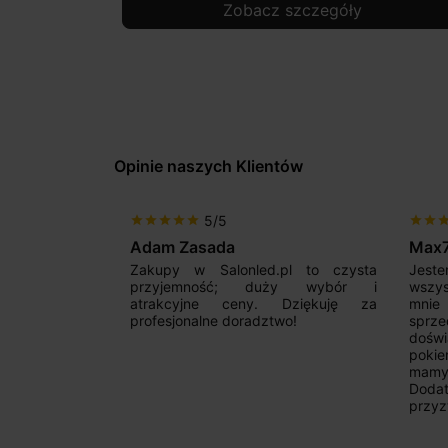
Zobacz szczegóły
Opinie naszych Klientów
5/5
star
star
star
star
star
star
star
sta
Adam Zasada
Max
alny sklep,
Zakupy w Salonled.pl to czysta
Jeste
niam fachową
przyjemność; duży wybór i
wszy
 wyborze
atrakcyjne ceny. Dziękuję za
mnie
Zdecydowanie
profesjonalne doradztwo!
sprz
doświ
pokie
mamy 
Dodat
przyz