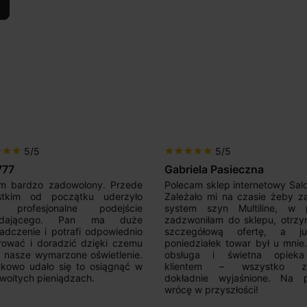
5/5
5/5
r
star
star
star
star
star
star
star
777
Gabriela Pasieczna
m bardzo zadowolony. Przede
Polecam sklep internetowy Sal
stkim od początku uderzyło
Zależało mi na czasie żeby z
 profesjonalne podejście
system szyn Multiline, w p
edającego. Pan ma duże
zadzwoniłam do sklepu, otrz
adczenie i potrafi odpowiednio
szczegółową ofertę, a 
rować i doradzić dzięki czemu
poniedziałek towar był u mnie
nasze wymarzone oświetlenie.
obsługa i świetna opiek
kowo udało się to osiągnąć w
klientem – wszystko zo
woitych pieniądzach.
dokładnie wyjaśnione. Na 
wrócę w przyszłości!