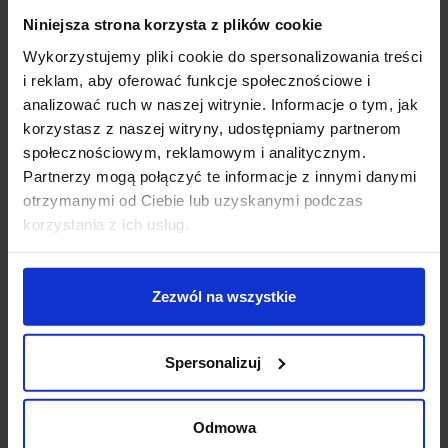
Opis
Niniejsza strona korzysta z plików cookie
Wykorzystujemy pliki cookie do spersonalizowania treści
Parametry:
i reklam, aby oferować funkcje społecznościowe i
wysokość (cm): 17,5
analizować ruch w naszej witrynie. Informacje o tym, jak
wysokość klosza (cm): 13,4
korzystasz z naszej witryny, udostępniamy partnerom
średnica (cm): 40
społecznościowym, reklamowym i analitycznym.
średnica klosza (cm): (9,9) 13
Partnerzy mogą połączyć te informacje z innymi danymi
ilość źródeł: 2
otrzymanymi od Ciebie lub uzyskanymi podczas
rodzaj trzonka: LED zintegrowany
korzystania z ich usług.
max moc źródła: 40W
napięcie: 230V
strumień światła: 1600lm
Zezwól na wszystkie
barwa światła: 3000K
możliwość ściemniania: Tak, za pośrednictwem
Spersonalizuj
zewnętrznego ściemniacza.
kolor lampy: czarny
materiał: aluminum/akryl
Odmowa
IP: 20