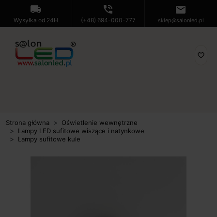
local_shipping
phone_in_talk
mail
Wysyłka od 24H
(+48) 694-000-777
sklep@salonled.pl
favorite_border
Strona główna
Oświetlenie wewnętrzne
Lampy LED sufitowe wiszące i natynkowe
Lampy sufitowe kule