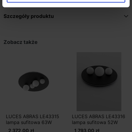
Szczegóły produktu
Zobacz także
LUCES ABRAS LE43315
LUCES ABRAS LE43316
lampa sufitowa 63W
lampa sufitowa 52W
2 372,00 zł
1 793,00 zł