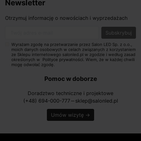
Newsletter
Otrzymuj informację o nowościach i wyprzedażach
Twój adres e-mail
Wyrażam zgodę na przetwarzanie przez Salon LED Sp. z o.o.,
moich danych osobowych w celach związanych z korzystaniem
ze Sklepu internetowego salonled.pl w zgodzie i według zasad
określonych w
Polityce prywatności.
Wiem, że w każdej chwili
mogę odwołać zgodę.
Pomoc w doborze
Doradztwo techniczne i projektowe
(+48) 694-000-777
sklep@salonled.pl
horizontal_rule
Umów wizytę
→