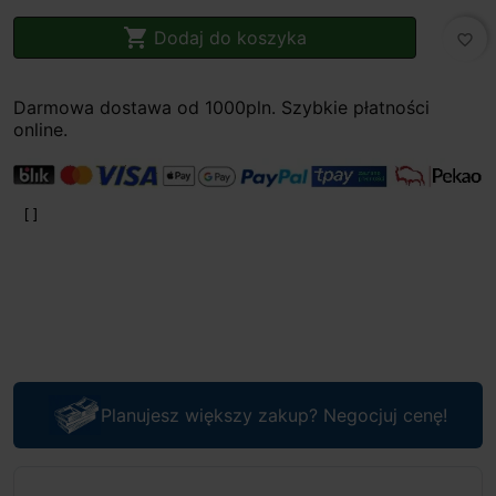

Dodaj do koszyka
favorite_border
Darmowa dostawa od 1000pln. Szybkie płatności
online.
Planujesz większy zakup? Negocjuj cenę!