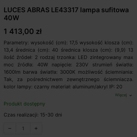
LUCES ABRAS LE43317 lampa sufitowa
40W
1 413,00 zł
Parametry: wysokość (cm): 17,5 wysokość klosza (cm):
13,4 średnica (cm): 40 średnica klosza (cm): (9,9) 13
ilość źródeł: 2 rodzaj trzonka: LED zintegrowany max
moc źródła: 40W napięcie: 230V strumień światła:
1600lm barwa światła: 3000K możliwość ściemniania:
Tak, za pośrednictwem zewnętrznego ściemniacza.
kolor lampy: czarny materiał: aluminum/akryl IP: 20
Więcej
expand_more
Produkt dostępny
Czas realizacji: 15-30 dni

