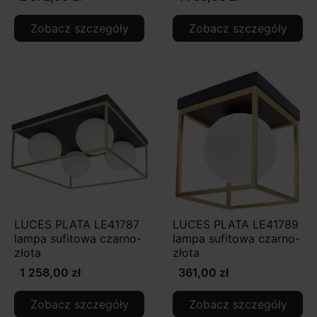
Zobacz szczegóły
Zobacz szczegóły
LUCES PLATA LE41787
LUCES PLATA LE41789
lampa sufitowa czarno-
lampa sufitowa czarno-
złota
złota
1 258,00 zł
361,00 zł
Zobacz szczegóły
Zobacz szczegóły