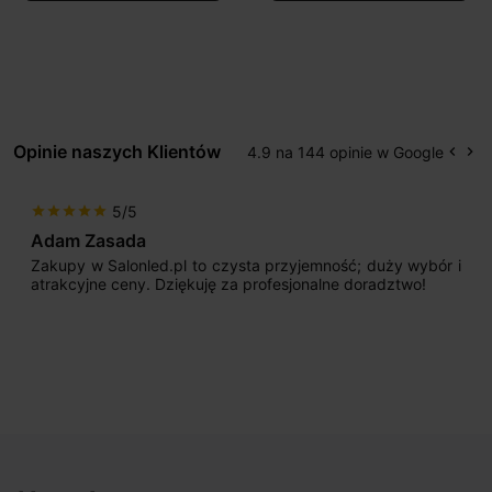
Opinie naszych Klientów
4.9 na 144 opinie w Google
keyboard_arrow_left
keyboard_arrow_right
Popr
Na
5/5
star
star
star
star
star
Adam Zasada
Zakupy w Salonled.pl to czysta przyjemność; duży wybór i
atrakcyjne ceny. Dziękuję za profesjonalne doradztwo!