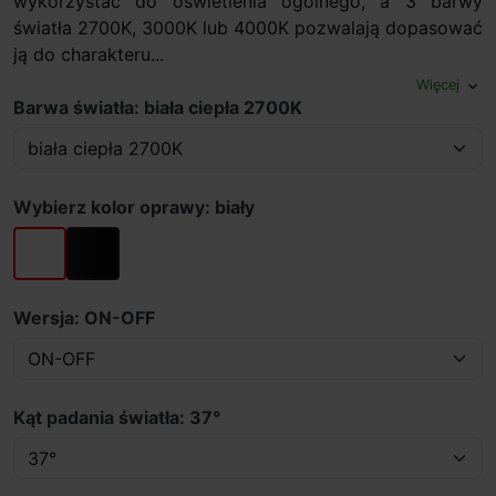
wykorzystać do oświetlenia ogólnego, a 3 barwy
światła 2700K, 3000K lub 4000K pozwalają dopasować
ją do charakteru...
Więcej
expand_more
Barwa światła: biała ciepła 2700K
Wybierz kolor oprawy: biały
biały
czarny
Wersja: ON-OFF
Kąt padania światła: 37°