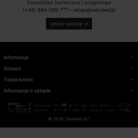
Doradztwo techniczne i projektowe
(+48) 694-000-777
sklep@salonled.pl
horizontal_rule
Umów wizytę
→
Informacje
arrow_drop_down
Zobacz
arrow_drop_down
Twoje konto
arrow_drop_down
Informacja o sklepie
arrow_drop_down
© 2026 Salonled.pl™