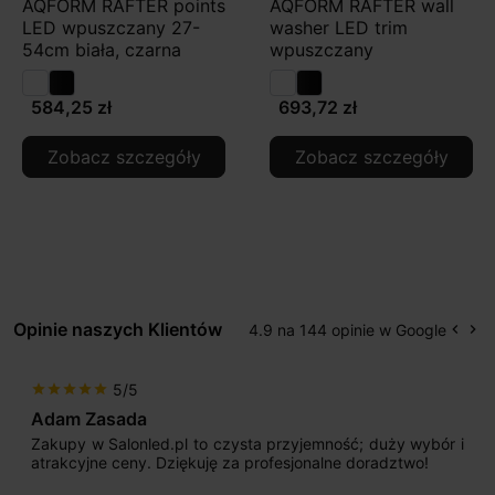
AQFORM RAFTER points
AQFORM RAFTER wall
LED wpuszczany 27-
washer LED trim
54cm biała, czarna
wpuszczany
584,25 zł
693,72 zł
Zobacz szczegóły
Zobacz szczegóły
Opinie naszych Klientów
4.9 na 144 opinie w Google
keyboard_arrow_left
keyboard_arrow_right
Popr
Na
5/5
star
star
star
star
star
Max777
pl to czysta przyjemność; duży wybór i
Jestem bardzo zad
iękuję za profesjonalne doradztwo!
początku uderzyło 
sprzedającego. Pan 