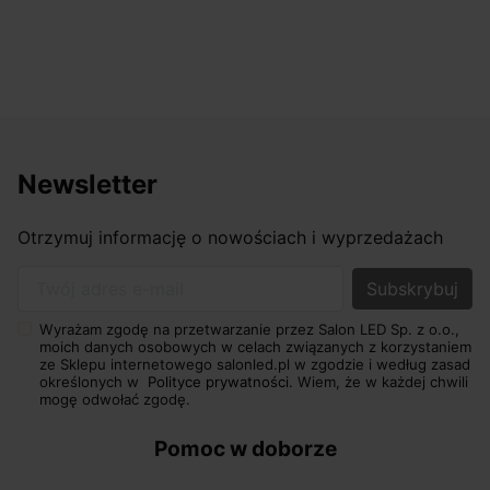
odpowiednio pokiero
nasze wymarzone ośw
osiągnąć w przyzwoity
Newsletter
Otrzymuj informację o nowościach i wyprzedażach
Twój adres e-mail
Wyrażam zgodę na przetwarzanie przez Salon LED Sp. z o.o.,
moich danych osobowych w celach związanych z korzystaniem
ze Sklepu internetowego salonled.pl w zgodzie i według zasad
określonych w
Polityce prywatności.
Wiem, że w każdej chwili
mogę odwołać zgodę.
Pomoc w doborze