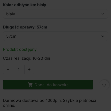
Kolor odbłyśnika: biały
Długość oprawy: 57cm
Produkt dostępny
Czas realizacji: 10-20 dni



Dodaj do koszyka
favorite_border
Darmowa dostawa od 1000pln. Szybkie płatności
online.