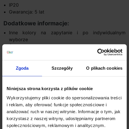
IP20
Gwarancja: 5 lat
Dodatkowe informacje:
Inne kolory na zapytanie i po indywidualnym
wyborze
Ściemnianie jako opcja w lampach 94cm, 133cm za
dodatkową opłatą: DALI, SwitchDIM
Zawiera zintegrowane źródło światła
Zawiera zasilacz LED
Zgoda
Szczegóły
O plikach cookies
Produkt przygotowywany na indywidualne
zamówienie. Zgodnie z regulaminem sklepu, tego
typu towar nie podlega zwrotowi
Niniejsza strona korzysta z plików cookie
Wykorzystujemy pliki cookie do spersonalizowania treści
i reklam, aby oferować funkcje społecznościowe i
Szczegóły produktu
analizować ruch w naszej witrynie. Informacje o tym, jak
korzystasz z naszej witryny, udostępniamy partnerom
społecznościowym, reklamowym i analitycznym.