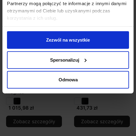
Zobacz także
Partnerzy mogą połączyć te informacje z innymi danymi
otrzymanymi od Ciebie lub uzyskanymi podczas
korzystania z ich usług.
Zezwól na wszystkie
Spersonalizuj
AQFORM RAFTER 29
AQFORM RAFTER LED
Odmowa
LED multitrack 16342
kinkiet
magnes
1 015,98 zł
431,73 zł
Zobacz szczegóły
Zobacz szczegóły