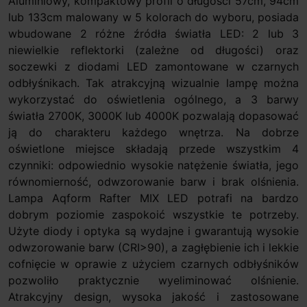
Aluminiowy, kompaktowy profil o długości 57cm, 94cm
lub 133cm malowany w 5 kolorach do wyboru, posiada
wbudowane 2 różne źródła światła LED: 2 lub 3
niewielkie reflektorki (zależne od długości) oraz
soczewki z diodami LED zamontowane w czarnych
odbłyśnikach. Tak atrakcyjną wizualnie lampę można
wykorzystać do oświetlenia ogólnego, a 3 barwy
światła 2700K, 3000K lub 4000K pozwalają dopasować
ją do charakteru każdego wnętrza. Na dobrze
oświetlone miejsce składają przede wszystkim 4
czynniki: odpowiednio wysokie natężenie światła, jego
równomierność, odwzorowanie barw i brak olśnienia.
Lampa Aqform Rafter MIX LED potrafi na bardzo
dobrym poziomie zaspokoić wszystkie te potrzeby.
Użyte diody i optyka są wydajne i gwarantują wysokie
odwzorowanie barw (CRI>90), a zagłębienie ich i lekkie
cofnięcie w oprawie z użyciem czarnych odbłyśników
pozwoliło praktycznie wyeliminować olśnienie.
Atrakcyjny design, wysoka jakość i zastosowane