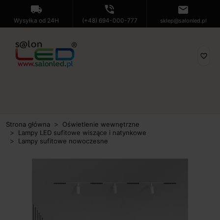
local_shipping
phone_in_talk
mail
Wysyłka od 24H
(+48) 694-000-777
sklep@salonled.pl
favorite_border
Strona główna
Oświetlenie wewnętrzne
Lampy LED sufitowe wiszące i natynkowe
Lampy sufitowe nowoczesne