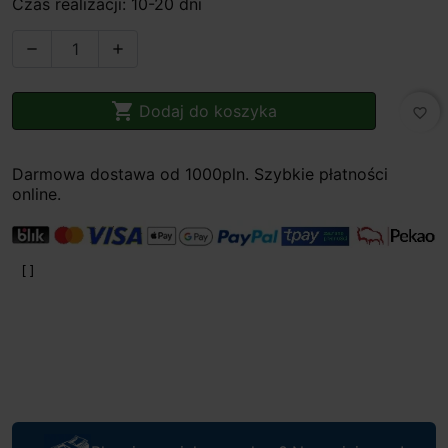
Czas realizacji: 10-20 dni



Dodaj do koszyka
favorite_border
Darmowa dostawa od 1000pln. Szybkie płatności
online.