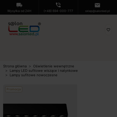
local_shipping
phone_in_talk
mail
Wysyłka od 24H
(+48) 694-000-777
sklep@salonled.pl
favorite_border
Strona główna
Oświetlenie wewnętrzne
Lampy LED sufitowe wiszące i natynkowe
Lampy sufitowe nowoczesne
Promocja