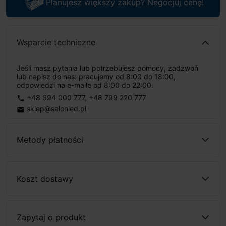
Planujesz większy zakup? Negocjuj cenę!
Wsparcie techniczne
Jeśli masz pytania lub potrzebujesz pomocy, zadzwoń
lub napisz do nas: pracujemy od 8:00 do 18:00,
odpowiedzi na e-maile od 8:00 do 22:00.
+48 694 000 777
,
+48 799 220 777
phone
sklep@salonled.pl
email
Metody płatności
Koszt dostawy
Zapytaj o produkt