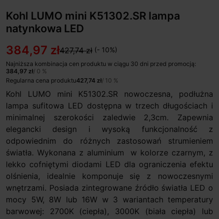
Kohl LUMO mini K51302.SR lampa
natynkowa LED
384,97 zł
427,74 zł
(- 10%)
Najniższa kombinacja cen produktu w ciągu 30 dni przed promocją:
384,97 zł
/ 0 %
Regularna cena produktu
427,74 zł
/ 10 %
Kohl LUMO mini K51302.SR nowoczesna, podłużna
lampa sufitowa LED dostępna w trzech długościach i
minimalnej szerokości zaledwie 2,3cm. Zapewnia
elegancki design i wysoką funkcjonalność z
odpowiednim do różnych zastosowań strumieniem
światła. Wykonana z aluminium w kolorze czarnym, z
lekko cofniętymi diodami LED dla ograniczenia efektu
olśnienia, idealnie komponuje się z nowoczesnymi
wnętrzami. Posiada zintegrowane źródło światła LED o
mocy 5W, 8W lub 16W w 3 wariantach temperatury
barwowej: 2700K (ciepła), 3000K (biała ciepła) lub