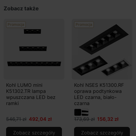
Zobacz także
Promocja
Promocja
Kohl LUMO mini
Kohl NSES K51300.RF
K51302.TR lampa
oprawa podtynkowa
wpuszczana LED bez
LED czarna, biało-
ramki
czarna
546,71 zł
492,04 zł
173,69 zł
156,32 zł
Zobacz szczegóły
Zobacz szczegóły