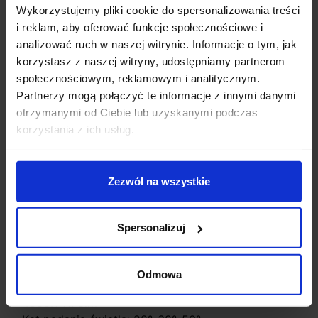
indywidualnych potrzeb. Lampa charakteryzuje się
Wykorzystujemy pliki cookie do spersonalizowania treści
wysoką jakością wykonania, klasą szczelności IP20
i reklam, aby oferować funkcje społecznościowe i
oraz długą żywotnością do 50000 godzin. Produkt
analizować ruch w naszej witrynie. Informacje o tym, jak
objęty 5-letnią gwarancją, dostępny również w wersji
korzystasz z naszej witryny, udostępniamy partnerom
ściemnialnej Switchdimm lub DALI.
społecznościowym, reklamowym i analitycznym.
Partnerzy mogą połączyć te informacje z innymi danymi
Dane techniczne:
otrzymanymi od Ciebie lub uzyskanymi podczas
korzystania z ich usług.
Źródło światła: LED zintegrowany
Moc: 5,9cm-5W | 9,5cm-8W | 18,5cm-16W
Zasilanie: 230V
Zezwól na wszystkie
Temperatura barwy światła: 2700K (ciepła), 3000K
(biała ciepła), 4000K (biała naturalna)
Strumień światła: 5W: 2700K-327lm, 3000K-339lm,
Spersonalizuj
4000K-351lm
Strumień światła: 8W: 2700K-548lm, 3000K-568lm,
4000K-592lm
Odmowa
Strumień światła: 16W: 2700K-1096lm, 3000K-1136lm,
4000K-1176lm