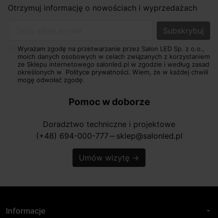
Otrzymuj informację o nowościach i wyprzedażach
Twój adres e-mail
Wyrażam zgodę na przetwarzanie przez Salon LED Sp. z o.o.,
moich danych osobowych w celach związanych z korzystaniem
ze Sklepu internetowego salonled.pl w zgodzie i według zasad
określonych w
Polityce prywatności.
Wiem, że w każdej chwili
mogę odwołać zgodę.
Pomoc w doborze
Doradztwo techniczne i projektowe
(+48) 694-000-777
sklep@salonled.pl
horizontal_rule
Umów wizytę
→
Informacje
arrow_drop_down