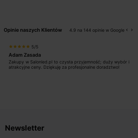
Opinie naszych Klientów
4.9 na 144 opinie w Google
keyboard_arrow_left
keyboard_arrow_right
Popr
Na
5/5
star
star
star
star
star
Adam Zasada
Zakupy w Salonled.pl to czysta przyjemność; duży wybór i
atrakcyjne ceny. Dziękuję za profesjonalne doradztwo!
Newsletter