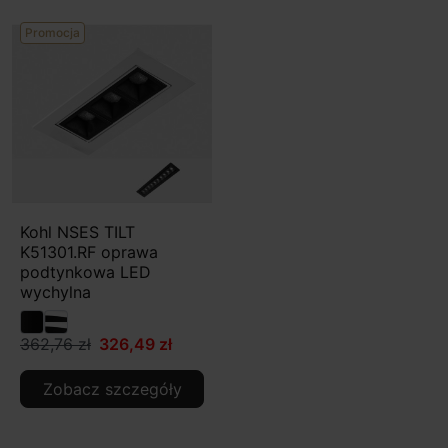
Promocja
Kohl NSES TILT
K51301.RF oprawa
podtynkowa LED
wychylna
362,76 zł
326,49 zł
Zobacz szczegóły