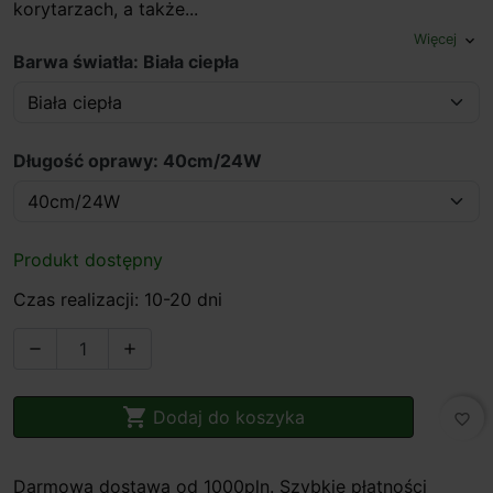
korytarzach, a także...
Więcej
expand_more
Barwa światła: Biała ciepła
Długość oprawy: 40cm/24W
Produkt dostępny
Czas realizacji: 10-20 dni



Dodaj do koszyka
favorite_border
Darmowa dostawa od 1000pln. Szybkie płatności