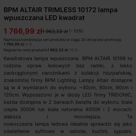
BPM ALTAIR TRIMLESS 10172 lampa
wpuszczana LED kwadrat
1 766,99 zł
1 963,33 zł
(- 10%)
Najniższa kombinacja cen produktu w ciągu 30 dni przed promocją:
1 766,99 zł
/ 0 %
Regularna cena produktu
1 963,33 zł
/ 10 %
Kwadratowa lampa wpuszczana BPM ALTAIR 10198 to
rodzina opraw ledowych bez ramki, z lekko
zaokrąglonymi narożnikami z kolekcji hiszpańskiej,
znakomitej firmy BPM Lighting. Lampy Altair dostępne
są w 4 wymiarach do wyboru: ~40cm, 60cm, 90cm i
120cm. Wyposażono je w diody LED firmy TRIDONIC,
każda dostępna w 2 barwach światła do wyboru: biała
ciepła 3000K lub biała naturalna 4000K i 2 mocach:
słabsza i mocniejsza. Ta
nowoczesna lampa ledowa idealnie sprawdzi się jako
oświetlenie sufitowe w salonie, kuchni, sypialni,