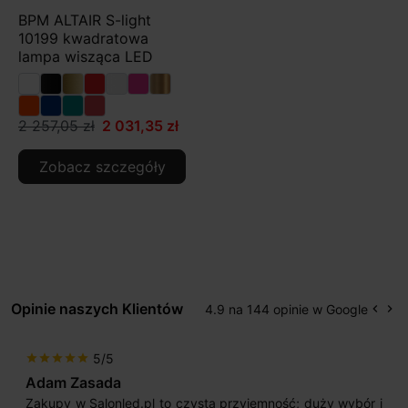
BPM ALTAIR S-light
10199 kwadratowa
lampa wisząca LED
2 257,05 zł
2 031,35 zł
Zobacz szczegóły
Opinie naszych Klientów
4.9 na 144 opinie w Google
keyboard_arrow_left
keyboard_arrow_right
Popr
Na
5/5
star
star
star
star
star
Adam Zasada
Zakupy w Salonled.pl to czysta przyjemność; duży wybór i