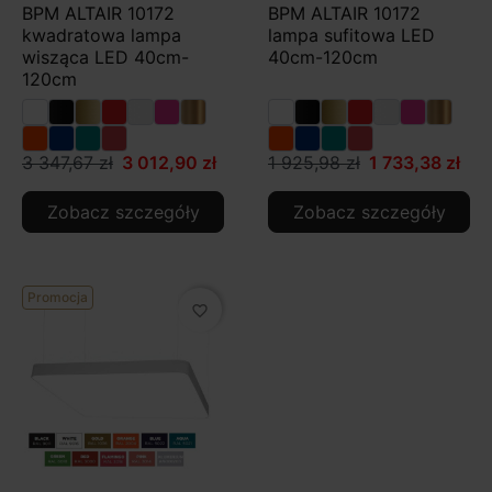
BPM ALTAIR 10172
BPM ALTAIR 10172
kwadratowa lampa
lampa sufitowa LED
wisząca LED 40cm-
40cm-120cm
120cm
3 347,67 zł
3 012,90 zł
1 925,98 zł
1 733,38 zł
Zobacz szczegóły
Zobacz szczegóły
Promocja
favorite_border