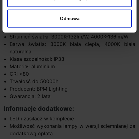
Wysokość klosza 12,5cm
Wymiary: patrz rysunek techniczny
Odmowa
Otwór montażowy: wymiary + 1cm dodatkowo
Głębokość montażu 12,5cm oprawa + 10cm
Strumień światła: 3000K-132lm/W, 4000K-136lm/W
Barwa światła: 3000K biała ciepła, 4000K biała
naturalna
Klasa szczelności: IP33
Materiał: aluminium
CRI >80
Trwałość do 50000h
Producent: BPM Lighting
Gwarancja: 2 lata
Informacje dodatkowe:
LED i zasilacz w komplecie
Możliwość wykonania lampy w wersji ściemnianej za
dodatkową opłatą