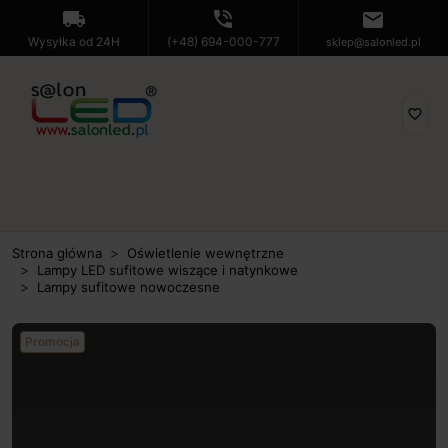
local_shipping
phone_in_talk
mail
Wysyłka od 24H
(+48) 694-000-777
sklep@salonled.pl
favorite_border
Strona główna
Oświetlenie wewnętrzne
Lampy LED sufitowe wiszące i natynkowe
Lampy sufitowe nowoczesne
Promocja