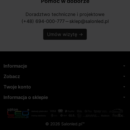
Pomoc w doborze
Doradztwo techniczne i projektowe
(+48) 694-000-777
sklep@salonled.pl
horizontal_rule
Umów wizytę
→
Informacje
arrow_drop_down
Zobacz
arrow_drop_down
Twoje konto
arrow_drop_down
Informacja o sklepie
arrow_drop_down
© 2026 Salonled.pl™