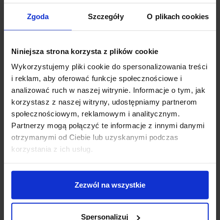
zaokrąglonymi narożnikami z kolekcji hiszpańskiej,
Zgoda
Szczegóły
O plikach cookies
znakomitej firmy BPM Lighting. Lampy Altair dostępne
są w 4 wymiarach do wyboru: ~40cm, 60cm, 90cm i
120cm. Wyposażono je w diody LED firmy TRIDONIC,
Niniejsza strona korzysta z plików cookie
każda dostępna w 2 barwach światła do wyboru: biała
ciepła 3000K lub biała naturalna 4000K i 2 mocach:
Wykorzystujemy pliki cookie do spersonalizowania treści
słabsza i mocniejsza. Ta
i reklam, aby oferować funkcje społecznościowe i
nowoczesna lampa ledowa idealnie sprawdzi się jako
analizować ruch w naszej witrynie. Informacje o tym, jak
oświetlenie sufitowe w salonie, kuchni, sypialni,
korzystasz z naszej witryny, udostępniamy partnerom
korytarzach, a także pomieszczeniach hotelowych,
społecznościowym, reklamowym i analitycznym.
biurowych i komercyjnych. Lampa zawiera wbudowany
Partnerzy mogą połączyć te informacje z innymi danymi
zasilacz, przesłona opalowa.
otrzymanymi od Ciebie lub uzyskanymi podczas
korzystania z ich usług.
Dane techniczne:
Źródło światła: LED TRIDONIC
Moc uzależniona od lampy: 40cm: 24W lub 45,6W;
Zezwól na wszystkie
60cm: 49,6W lub 91,2W; 90cm: 93W lub 171W;
120cm: 148,8W lub 273,6W
Spersonalizuj
Zasilanie: 230V/350mA