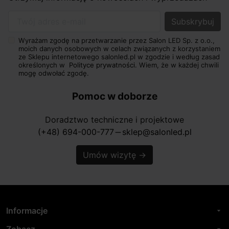
Twój adres e-mail
Wyrażam zgodę na przetwarzanie przez Salon LED Sp. z o.o.,
moich danych osobowych w celach związanych z korzystaniem
ze Sklepu internetowego salonled.pl w zgodzie i według zasad
określonych w
Polityce prywatności.
Wiem, że w każdej chwili
mogę odwołać zgodę.
Pomoc w doborze
Doradztwo techniczne i projektowe
(+48) 694-000-777
sklep@salonled.pl
horizontal_rule
Umów wizytę
→
Informacje
arrow_drop_down
Zobacz
arrow_drop_down