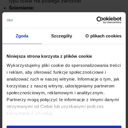
typu towar nie podlega zwrotowi
Ściemianie:
Dostępne od wersji 94cm!
System switchDIM
– system sterowany za pomocą
Zgoda
Szczegóły
O plikach cookies
tradycyjnego przełącznika monostabilnego (np.
dzwonkowego). Wymaga stałego zasilenia oprawy,
niezależnego od obwodu sterującego. Wymagana
Niniejsza strona korzysta z plików cookie
zatem jest
instalacja co najmniej
Wykorzystujemy pliki cookie do spersonalizowania treści
czteroprzewodowa
. Sterowanie oprawą odbywa się
i reklam, aby oferować funkcje społecznościowe i
za pomocą zliczania impulsów w określonym czasie
analizować ruch w naszej witrynie. Informacje o tym, jak
– krótkie przyciśnięcie skutkuje
korzystasz z naszej witryny, udostępniamy partnerom
włączeniem/wyłączeniem, a długie odpowiada za
społecznościowym, reklamowym i analitycznym.
zmniejszenie bądź zwiększenie strumienia światła
Partnerzy mogą połączyć te informacje z innymi danymi
otrzymanymi od Ciebie lub uzyskanymi podczas
System DALI
– zaawansowany system umożliwiający
korzystania z ich usług.
sterowanie sześćdziesięciu czterech opraw, bądź
szesnastu grup w trybie broadcast. Oprócz stałego