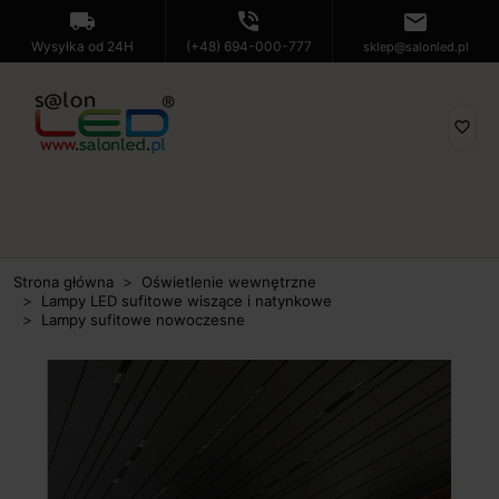
local_shipping
phone_in_talk
mail
Wysyłka od 24H
(+48) 694-000-777
sklep@salonled.pl
favorite_border
Strona główna
Oświetlenie wewnętrzne
Lampy LED sufitowe wiszące i natynkowe
Lampy sufitowe nowoczesne