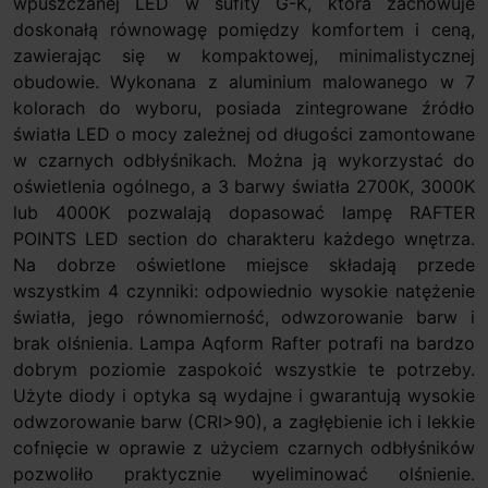
wpuszczanej LED w sufity G-K, która zachowuje
doskonałą równowagę pomiędzy komfortem i ceną,
zawierając się w kompaktowej, minimalistycznej
obudowie. Wykonana z aluminium malowanego w 7
kolorach do wyboru, posiada zintegrowane źródło
światła LED o mocy zależnej od długości zamontowane
w czarnych odbłyśnikach. Można ją wykorzystać do
oświetlenia ogólnego, a 3 barwy światła 2700K, 3000K
lub 4000K pozwalają dopasować lampę RAFTER
POINTS LED section do charakteru każdego wnętrza.
Na dobrze oświetlone miejsce składają przede
wszystkim 4 czynniki: odpowiednio wysokie natężenie
światła, jego równomierność, odwzorowanie barw i
brak olśnienia. Lampa Aqform Rafter potrafi na bardzo
dobrym poziomie zaspokoić wszystkie te potrzeby.
Użyte diody i optyka są wydajne i gwarantują wysokie
odwzorowanie barw (CRI>90), a zagłębienie ich i lekkie
cofnięcie w oprawie z użyciem czarnych odbłyśników
pozwoliło praktycznie wyeliminować olśnienie.