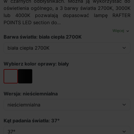
w czarnych odbłyśnikach. Można ją wykorzystać do
oświetlenia ogólnego, a 3 barwy światła 2700K, 3000K
lub 4000K pozwalają dopasować lampę RAFTER
POINTS LED section do...
Więcej
expand_more
Barwa światła: biała ciepła 2700K
Wybierz kolor oprawy: biały
biały
czarny
Wersja: nieściemnialna
Kąt padania światła: 37°