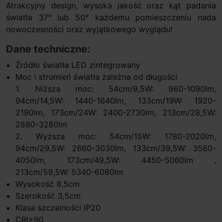
Atrakcyjny design, wysoka jakość oraz kąt padania
światła 37° lub 50° każdemu pomieszczeniu nada
nowoczesności oraz wyjątkowego wyglądu!
Dane techniczne:
Źródło światła LED zintegrowany
Moc i strumień światła zależna od długości
1. Niższa moc: 54cm/9,5W: 960-1090lm,
94cm/14,5W: 1440-1640lm, 133cm/19W: 1920-
2190lm, 173cm/24W: 2400-2730lm, 213cm/28,5W:
2880-3280lm
2. Wyższa moc: 54cm/15W: 1780-2020lm,
94cm/29,5W: 2660-3030lm, 133cm/39,5W: 3560-
4050lm, 173cm/49,5W: 4450-5060lm ,
213cm/59,5W: 5340-6080lm
Wysokość 8,5cm
Szerokość 3,5cm
Klasa szczelności IP20
CRI>90