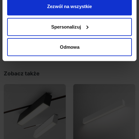
zasilenia oprawy prądem przemiennym, system DALI
Zezwól na wszystkie
wymaga również dwużyłowej linii sterującej. Jest
zatem
wymagana instalacja łącznie
pięcioprzewodowa
Spersonalizuj
Szczegóły produktu
Odmowa
Zobacz także