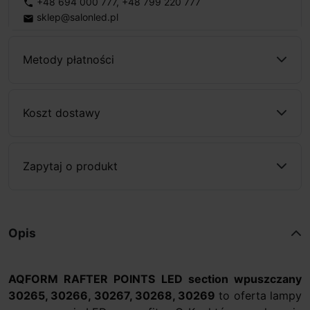
+48 694 000 777
,
+48 799 220 777
phone
sklep@salonled.pl
email
Metody płatności
Koszt dostawy
Zapytaj o produkt
Opis
AQFORM RAFTER POINTS LED section wpuszczany
30265, 30266, 30267, 30268, 30269
to oferta lampy