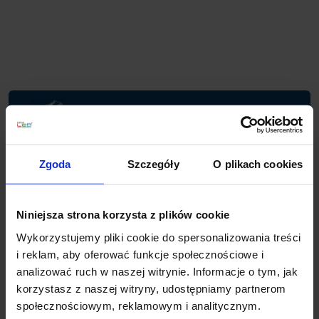
Planujesz większy zakup? Negocjuj cenę!
Zgoda
Szczegóły
O plikach cookies
Wsparcie techniczne
Jeśli masz pytania lub potrzebujesz pomocy, zadzwoń
Niniejsza strona korzysta z plików cookie
lub napisz do nas: pracujemy od 8:00 do 18:00,
odpowiedzi na e-maile od 8:00 do 22:00.
Wykorzystujemy pliki cookie do spersonalizowania treści
+48 694 000 777
,
+48 799 220 777
phone
i reklam, aby oferować funkcje społecznościowe i
sklep@salonled.pl
email
analizować ruch w naszej witrynie. Informacje o tym, jak
korzystasz z naszej witryny, udostępniamy partnerom
Metody płatności
społecznościowym, reklamowym i analitycznym.