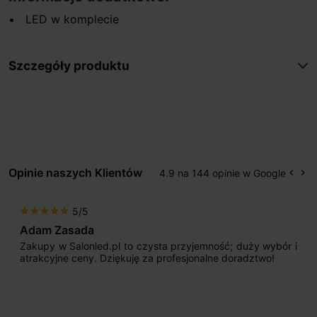
LED w komplecie
Szczegóły produktu
Opinie naszych Klientów
4.9 na 144 opinie w Google
keyboard_arrow_left
keyboard_arrow_right
Popr
Na
5/5
star
star
star
star
star
Adam Zasada
Zakupy w Salonled.pl to czysta przyjemność; duży wybór i
atrakcyjne ceny. Dziękuję za profesjonalne doradztwo!