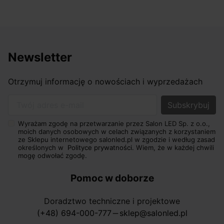
Newsletter
Otrzymuj informację o nowościach i wyprzedażach
Twój adres e-mail
Wyrażam zgodę na przetwarzanie przez Salon LED Sp. z o.o.,
moich danych osobowych w celach związanych z korzystaniem
ze Sklepu internetowego salonled.pl w zgodzie i według zasad
określonych w
Polityce prywatności.
Wiem, że w każdej chwili
mogę odwołać zgodę.
Pomoc w doborze
Doradztwo techniczne i projektowe
(+48) 694-000-777
sklep@salonled.pl
horizontal_rule