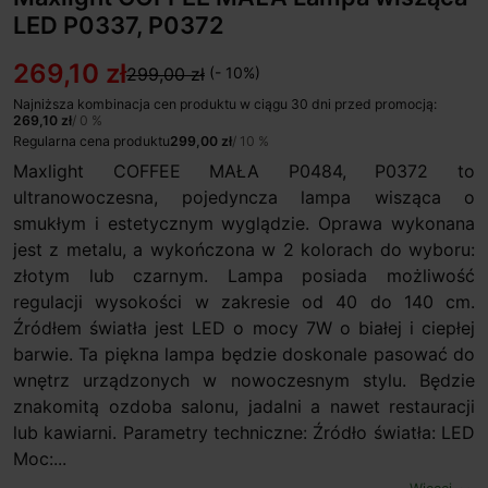
LED P0337, P0372
269,10 zł
299,00 zł
(- 10%)
Najniższa kombinacja cen produktu w ciągu 30 dni przed promocją:
269,10 zł
/ 0 %
Regularna cena produktu
299,00 zł
/ 10 %
Maxlight COFFEE MAŁA P0484, P0372 to
ultranowoczesna, pojedyncza lampa wisząca o
smukłym i estetycznym wyglądzie. Oprawa wykonana
jest z metalu, a wykończona w 2 kolorach do wyboru:
złotym lub czarnym. Lampa posiada możliwość
regulacji wysokości w zakresie od 40 do 140 cm.
Źródłem światła jest LED o mocy 7W o białej i ciepłej
barwie. Ta piękna lampa będzie doskonale pasować do
wnętrz urządzonych w nowoczesnym stylu. Będzie
znakomitą ozdoba salonu, jadalni a nawet restauracji
lub kawiarni. Parametry techniczne: Źródło światła: LED
Moc:...