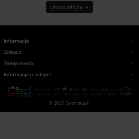
Umów wizytę
→
Informacje
arrow_drop_down
Zobacz
arrow_drop_down
Twoje konto
arrow_drop_down
Informacja o sklepie
arrow_drop_down
© 2026 Salonled.pl™