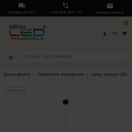
local_shipping
phone_in_talk
mail
Wysyłka od 24H
(+48) 694-000-777
sklep@salonled.pl
0

favorite_border
shopping_cart
menu
Strona główna
Oświetlenie wewnętrzne
Lampy wiszące LED
Promocja