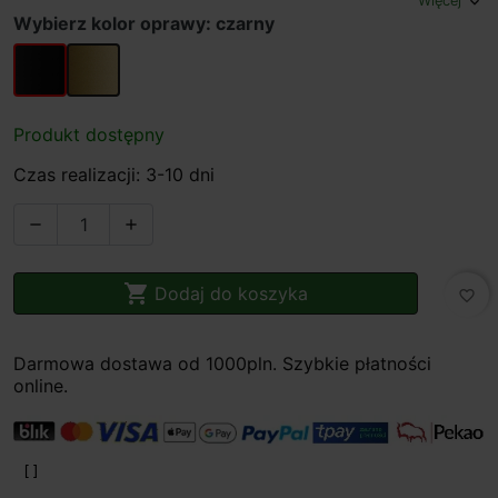
Więcej
expand_more
Wybierz kolor oprawy: czarny
czarny
złoty
Produkt dostępny
Czas realizacji: 3-10 dni



Dodaj do koszyka
favorite_border
Darmowa dostawa od 1000pln. Szybkie płatności
online.