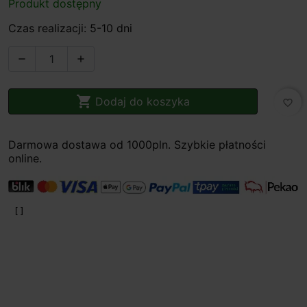
Produkt dostępny
Czas realizacji: 5-10 dni



Dodaj do koszyka
favorite_border
Darmowa dostawa od 1000pln. Szybkie płatności
online.