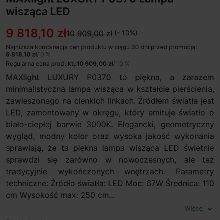
wisząca LED
9 818,10 zł
10 909,00 zł
(- 10%)
Najniższa kombinacja cen produktu w ciągu 30 dni przed promocją:
9 818,10 zł
/ 0 %
Regularna cena produktu
10 909,00 zł
/ 10 %
MAXlight LUXURY P0370 to piękna, a zarazem
minimalistyczna lampa wisząca w kształcie pierścienia,
zawieszonego na cienkich linkach. Źródłem światła jest
LED, zamontowany w okręgu, który emituje światło o
biało-ciepłej barwie 3000K. Elegancki, geometryczny
wygląd, modny kolor oraz wysoka jakość wykonania
sprawiają, że ta piękna lampa wisząca LED świetnie
sprawdzi się zarówno w nowoczesnych, ale też
tradycyjnie wykończonych wnętrzach. Parametry
techniczne: Źródło światła: LED Moc: 67W Średnica: 110
cm Wysokość max: 250 cm...
Więcej
expand_more