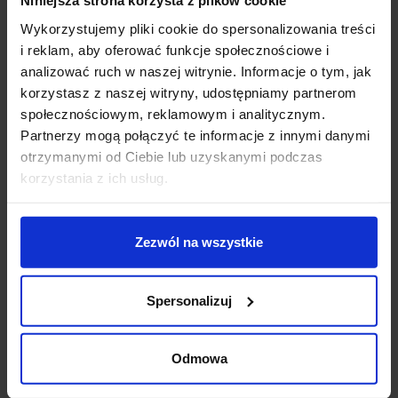
Niniejsza strona korzysta z plików cookie
Zapytaj o produkt
Wykorzystujemy pliki cookie do spersonalizowania treści
i reklam, aby oferować funkcje społecznościowe i
analizować ruch w naszej witrynie. Informacje o tym, jak
korzystasz z naszej witryny, udostępniamy partnerom
Opis
społecznościowym, reklamowym i analitycznym.
Partnerzy mogą połączyć te informacje z innymi danymi
otrzymanymi od Ciebie lub uzyskanymi podczas
MAXlight LUXURY P0370
to piękna, a zarazem
korzystania z ich usług.
minimalistyczna lampa wisząca w kształcie pierścienia,
zawieszonego na cienkich linkach. Źródłem światła jest
LED, zamontowany w okręgu, który emituje światło o
Zezwól na wszystkie
biało-ciepłej barwie 3000K. Elegancki, geometryczny
wygląd, modny kolor oraz wysoka jakość wykonania
sprawiają, że ta piękna lampa wisząca LED świetnie
Spersonalizuj
sprawdzi się zarówno w nowoczesnych, ale też
tradycyjnie wykończonych wnętrzach.
Odmowa
Parametry techniczne:
Źródło światła: LED