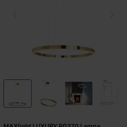
Previous
Next
MAXlight LUXURY P0370 Lampa