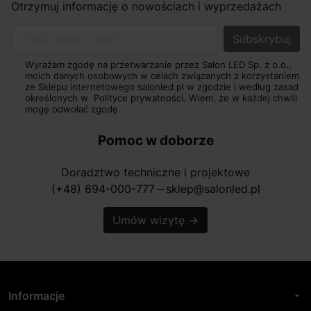
Otrzymuj informację o nowościach i wyprzedażach
Twój adres e-mail
Wyrażam zgodę na przetwarzanie przez Salon LED Sp. z o.o.,
moich danych osobowych w celach związanych z korzystaniem
ze Sklepu internetowego salonled.pl w zgodzie i według zasad
określonych w
Polityce prywatności.
Wiem, że w każdej chwili
mogę odwołać zgodę.
Pomoc w doborze
Doradztwo techniczne i projektowe
(+48) 694-000-777
sklep@salonled.pl
horizontal_rule
Umów wizytę
→
Informacje
arrow_drop_down