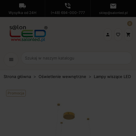
local_shipping
phone_in_talk
mail
Wysyłka od 24H
(+48) 694-000-777
sklep@salonled.pl
0

favorite_border
shopping_cart
menu
Strona główna
Oświetlenie wewnętrzne
Lampy wiszące LED
Promocja