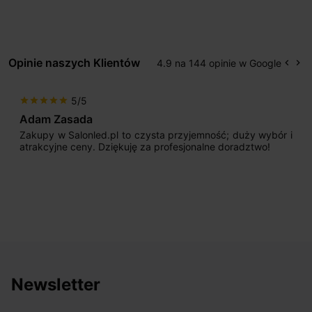
Opinie naszych Klientów
4.9 na 144 opinie w Google
keyboard_arrow_left
keyboard_arrow_right
Popr
Na
5/5
star
star
star
star
star
Adam Zasada
Zakupy w Salonled.pl to czysta przyjemność; duży wybór i
atrakcyjne ceny. Dziękuję za profesjonalne doradztwo!
Newsletter