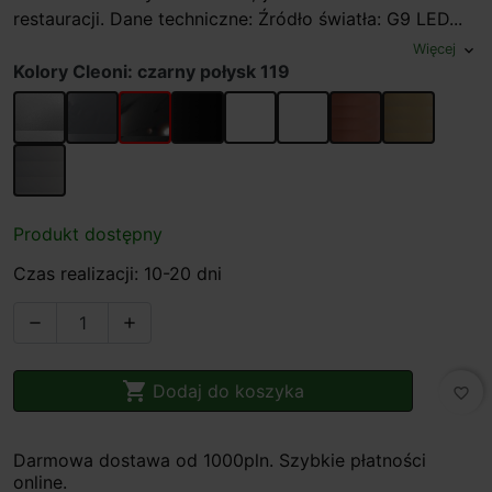
restauracji. Dane techniczne: Źródło światła: G9 LED...
Więcej
expand_more
Kolory Cleoni: czarny połysk 119
srebrny mat 101
srebrny połysk 102
czarny połysk 119
czarny mat 116
biały mat 117
bialy polysk113
miedz 961
zloty 962
srebrny 963
Produkt dostępny
Czas realizacji: 10-20 dni



Dodaj do koszyka
favorite_border
Darmowa dostawa od 1000pln. Szybkie płatności
online.