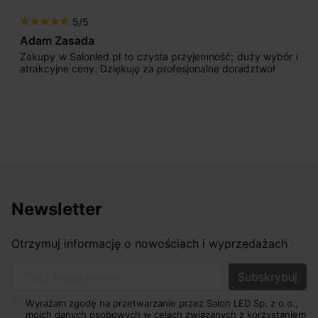
5/5
star
star
star
star
star
Adam Zasada
Zakupy w Salonled.pl to czysta przyjemność; duży wybór i
atrakcyjne ceny. Dziękuję za profesjonalne doradztwo!
Newsletter
Otrzymuj informację o nowościach i wyprzedażach
Twój adres e-mail
Wyrażam zgodę na przetwarzanie przez Salon LED Sp. z o.o.,
moich danych osobowych w celach związanych z korzystaniem