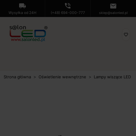
local_shipping
phone_in_talk
mail
Wysyłka od 24H
(+48) 694-000-777
sklep@salonled.pl
favorite_border
Strona główna
Oświetlenie wewnętrzne
Lampy wiszące LED