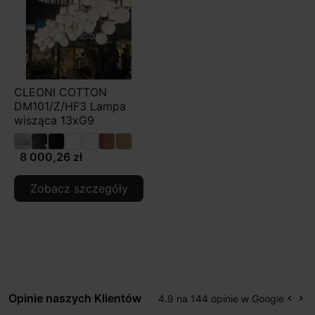
CLEONI COTTON
DM101/Z/HF3 Lampa
wisząca 13xG9
8 000,26 zł
Zobacz szczegóły
Opinie naszych Klientów
4.9 na 144 opinie w Google
keyboard_arrow_left
keyboard_arrow_right
Popr
Na