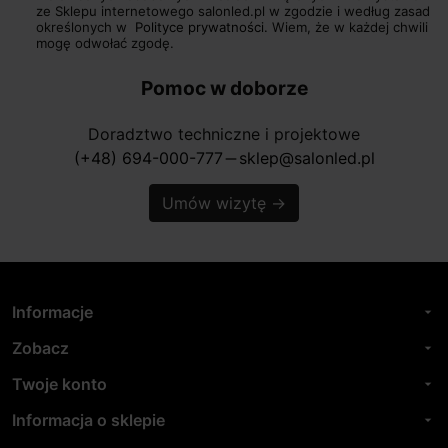
ze Sklepu internetowego salonled.pl w zgodzie i według zasad
określonych w
Polityce prywatności.
Wiem, że w każdej chwili
mogę odwołać zgodę.
Pomoc w doborze
Doradztwo techniczne i projektowe
(+48) 694-000-777
sklep@salonled.pl
horizontal_rule
Umów wizytę
→
Informacje
arrow_drop_down
Zobacz
arrow_drop_down
Twoje konto
arrow_drop_down
Informacja o sklepie
arrow_drop_down