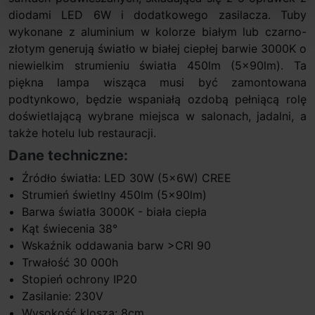
diodami LED 6W i dodatkowego zasilacza. Tuby
wykonane z aluminium w kolorze białym lub czarno-
złotym generują światło w białej ciepłej barwie 3000K o
niewielkim strumieniu światła 450lm (5x90lm). Ta
piękna lampa wisząca musi być zamontowana
podtynkowo, będzie wspaniałą ozdobą pełniącą rolę
doświetlającą wybrane miejsca w salonach, jadalni, a
także hotelu lub restauracji.
Dane techniczne:
Źródło światła: LED 30W (5x6W) CREE
Strumień świetlny 450lm (5x90lm)
Barwa światła 3000K - biała ciepła
Kąt świecenia 38°
Wskaźnik oddawania barw >CRI 90
Trwałość 30 000h
Stopień ochrony IP20
Zasilanie: 230V
Wysokość klosza: 8cm