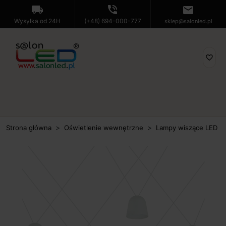
local_shipping
phone_in_talk
mail
Wysyłka od 24H
(+48) 694-000-777
sklep@salonled.pl
favorite_border
Strona główna
Oświetlenie wewnętrzne
Lampy wiszące LED