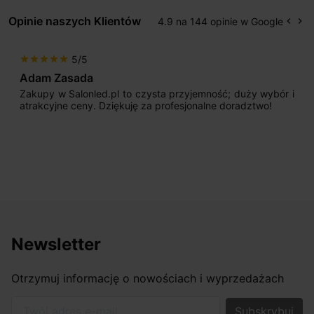
Opinie naszych Klientów
4.9 na 144 opinie w Google
keyboard_arrow_left
keyboard_arrow_right
Popr
Na
5/5
star
star
star
star
star
Adam Zasada
Zakupy w Salonled.pl to czysta przyjemność; duży wybór i
atrakcyjne ceny. Dziękuję za profesjonalne doradztwo!
Newsletter
Otrzymuj informację o nowościach i wyprzedażach