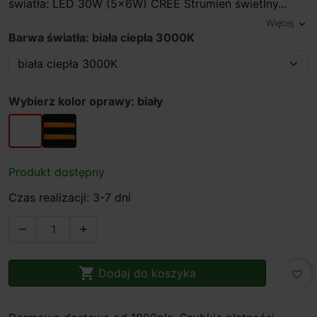
światła: LED 30W (5x6W) CREE Strumień świetlny...
Więcej
expand_more
Barwa światła: biała ciepła 3000K
Wybierz kolor oprawy: biały
biały
czarny/złoty
Produkt dostępny
Czas realizacji: 3-7 dni



Dodaj do koszyka
favorite_border