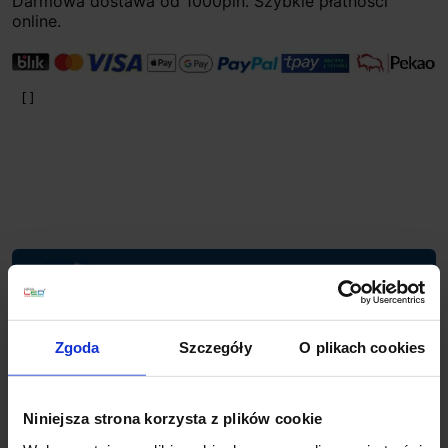
Darmowa dostawa od 1000pln. Szybkie płatności
online.
Planujesz większy zakup? Negocjuj cenę!
Zgoda
Szczegóły
O plikach cookies
Wsparcie techniczne
Jeśli masz pytania lub potrzebujesz pomocy, zadzwoń
Niniejsza strona korzysta z plików cookie
lub napisz do nas: pracujemy od 8:00 do 18:00,
odpowiedzi na e-maile od 8:00 do 22:00.