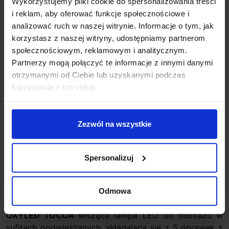
Wykorzystujemy pliki cookie do spersonalizowania treści
+48 694 000 777
,
+48 799 220 777
phone
i reklam, aby oferować funkcje społecznościowe i
sklep@salonled.pl
email
analizować ruch w naszej witrynie. Informacje o tym, jak
korzystasz z naszej witryny, udostępniamy partnerom
społecznościowym, reklamowym i analitycznym.
Metody płatności
Partnerzy mogą połączyć te informacje z innymi danymi
otrzymanymi od Ciebie lub uzyskanymi podczas
korzystania z ich usług.
Koszt dostawy
Zezwól na wszystkie
Zapytaj o produkt
Spersonalizuj
Opis
Odmowa
OXYLED TOCCA
wisząca lampa LED do montażu w
sufitach podwieszanych, składająca się z 5 oprawek z