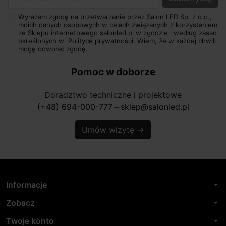
Twój adres e-mail
Wyrażam zgodę na przetwarzanie przez Salon LED Sp. z o.o.,
moich danych osobowych w celach związanych z korzystaniem
ze Sklepu internetowego salonled.pl w zgodzie i według zasad
określonych w
Polityce prywatności.
Wiem, że w każdej chwili
mogę odwołać zgodę.
Pomoc w doborze
Doradztwo techniczne i projektowe
(+48) 694-000-777
sklep@salonled.pl
horizontal_rule
Umów wizytę
→
Informacje
arrow_drop_down
Zobacz
arrow_drop_down
Twoje konto
arrow_drop_down