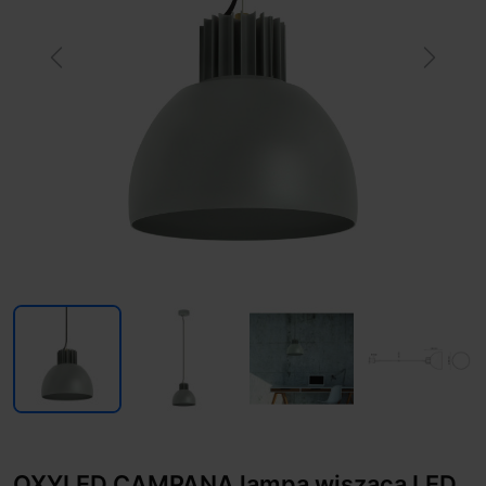
Previous
Next
OXYLED CAMPANA lampa wisząca LED