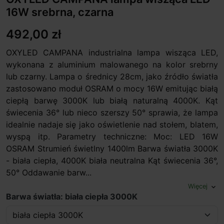
16W srebrna, czarna
492,00 zł
OXYLED CAMPANA industrialna lampa wisząca LED,
wykonana z aluminium malowanego na kolor srebrny
lub czarny. Lampa o średnicy 28cm, jako źródło światła
zastosowano moduł OSRAM o mocy 16W emitując białą
ciepłą barwę 3000K lub białą naturalną 4000K. Kąt
świecenia 36° lub nieco szerszy 50° sprawia, że lampa
idealnie nadaje się jako oświetlenie nad stołem, blatem,
wyspą itp. Parametry techniczne: Moc: LED 16W
OSRAM Strumień świetlny 1400lm Barwa światła 3000K
- biała ciepła, 4000K biała neutralna Kąt świecenia 36°,
50° Oddawanie barw...
Więcej
expand_more
Barwa światła: biała ciepła 3000K