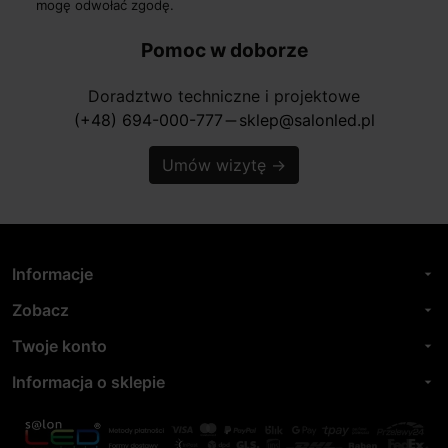
mogę odwołać zgodę.
Pomoc w doborze
Doradztwo techniczne i projektowe
(+48) 694-000-777
sklep@salonled.pl
horizontal_rule
Umów wizytę
→
Informacje
arrow_drop_down
Zobacz
arrow_drop_down
Twoje konto
arrow_drop_down
Informacja o sklepie
arrow_drop_down