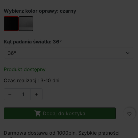
Wybierz kolor oprawy: czarny
czarny
srebrny
Kąt padania światła: 36°
Produkt dostępny
Czas realizacji: 3-10 dni



Dodaj do koszyka
favorite_border
Darmowa dostawa od 1000pln. Szybkie płatności