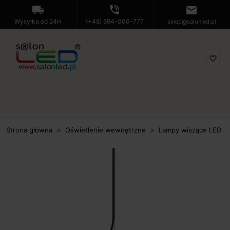
local_shipping
phone_in_talk
mail
Wysyłka od 24H
(+48) 694-000-777
sklep@salonled.pl
favorite_border
Strona główna
Oświetlenie wewnętrzne
Lampy wiszące LED