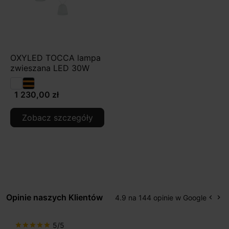
OXYLED TOCCA lampa
zwieszana LED 30W
1 230,00 zł
Zobacz szczegóły
Opinie naszych Klientów
4.9 na 144 opinie w Google
keyboard_arrow_left
keyboard_arrow_right
Popr
Na
5/5
star
star
star
star
star