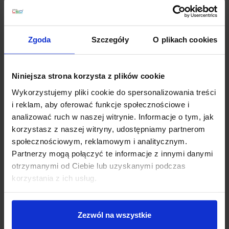
+48 694 000 777
,
+48 799 220 777
phone
sklep@salonled.pl
email
Zgoda
Szczegóły
O plikach cookies
Metody płatności
Niniejsza strona korzysta z plików cookie
Koszt dostawy
Wykorzystujemy pliki cookie do spersonalizowania treści
i reklam, aby oferować funkcje społecznościowe i
analizować ruch w naszej witrynie. Informacje o tym, jak
Zapytaj o produkt
korzystasz z naszej witryny, udostępniamy partnerom
społecznościowym, reklamowym i analitycznym.
Partnerzy mogą połączyć te informacje z innymi danymi
otrzymanymi od Ciebie lub uzyskanymi podczas
Opis
korzystania z ich usług.
OXYLED CAMPANA
industrialna lampa wisząca LED,
Zezwól na wszystkie
wykonana z aluminium malowanego na kolor srebrny