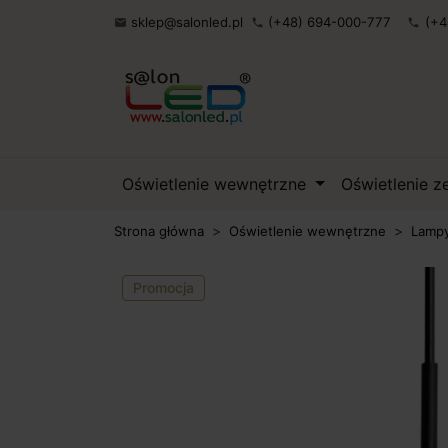
sklep@salonled.pl
(+48) 694-000-777
(+4

phone
phone
Oświetlenie wewnętrzne
Oświetlenie 
Strona główna
Oświetlenie wewnętrzne
Lampy
Promocja