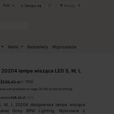
0
Zaloguj się
Koszyk

favorite_border
shopping_cart
D
Marki
Bestsellery
Wyprzedaże
20204 lampa wisząca LED S, M, L
ł
338,43 zł
(- 10%)
acja cen produktu w ciągu 30 dni przed promocją:
roduktu
338,43 zł
/ 10 %
, M, L 20204 designerska lampa wisząca
skiej firmy BPM Lighting. Wykonana z