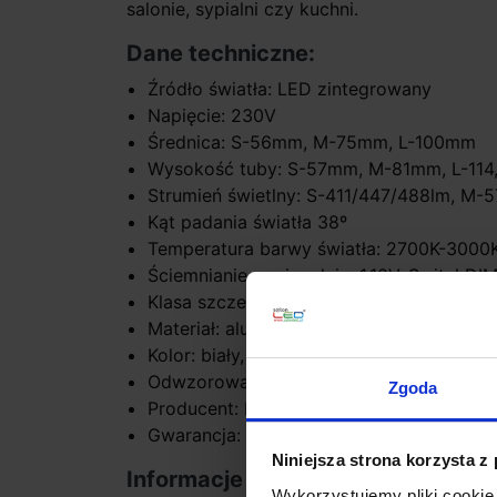
salonie, sypialni czy kuchni.
Dane techniczne:
Źródło światła: LED zintegrowany
Napięcie: 230V
Średnica: S-56mm, M-75mm, L-100mm
Wysokość tuby: S-57mm, M-81mm, L-11
Strumień świetlny: S-411/447/488lm, M-
Kąt padania światła 38º
Temperatura barwy światła: 2700K-3000K 
Ściemnianie opcjonalnie: 1.10V, SwitchDIM
Klasa szczelności: IP20
Materiał: aluminium
Kolor: biały, czarny
Odwzorowanie barw CRI>90
Zgoda
Producent: BPM Lighting
Gwarancja: 5 lat
Niniejsza strona korzysta z
Informacje dodatkowe:
Wykorzystujemy pliki cookie 