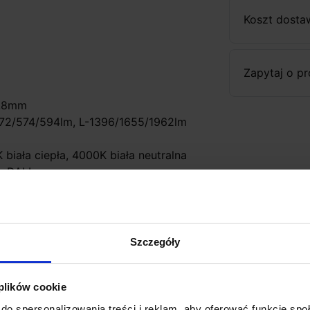
Koszt dosta
Zapytaj o p
4,8mm
572/574/594lm, L-1396/1655/1962lm
biała ciepła, 4000K biała neutralna
, DALI
Szczegóły
 plików cookie
do spersonalizowania treści i reklam, aby oferować funkcje sp