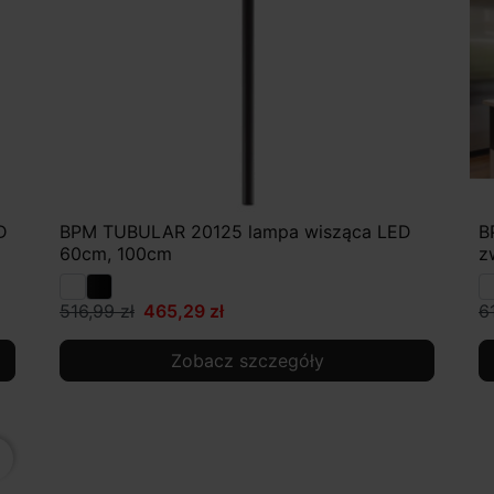
D
BPM TUBULAR 20125 lampa wisząca LED
B
60cm, 100cm
z
516,99 zł
465,29 zł
6
Zobacz szczegóły