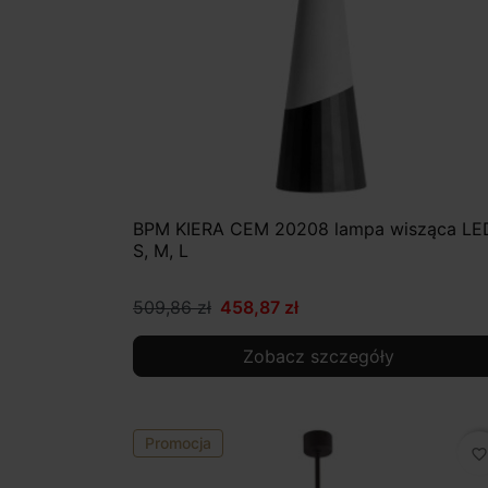
BPM KIERA CEM 20208 lampa wisząca LE
S, M, L
509,86 zł
458,87 zł
Zobacz szczegóły
Promocja
favorite_border