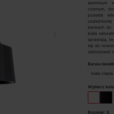
aluminium 
czarnym, do
posiada wb
uzależnione
barwach do w
biała natura
Next
sprawiają, ż
się do nowo
zastosować do
Barwa światła
Wybierz kolo
biały
czarny
Rozmiar: S