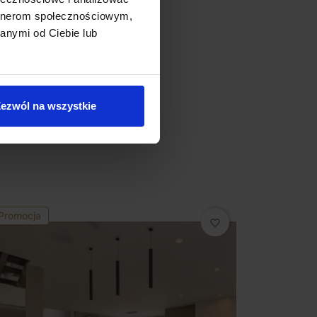
artnerom społecznościowym,
anymi od Ciebie lub
ezwól na wszystkie
Promocja
favorite_border