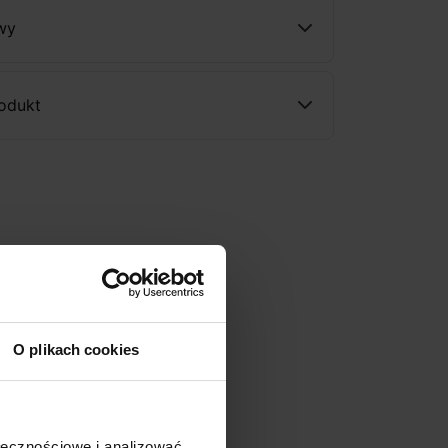
wy
rodukt
O plikach cookies
ołecznościowe i analizować