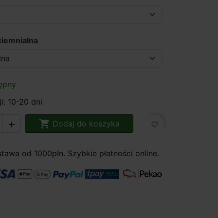
ciemnialna
ępny
i: 10-20 dni

Dodaj do koszyka

favorite_border
awa od 1000pln. Szybkie płatności online.