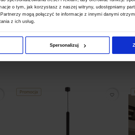
ormacje o tym, jak korzystasz z naszej witryny, udostępniamy p
Partnerzy mogą połączyć te informacje z innymi danymi otrzym
ne zamówienie. Zgodnie z regulaminem
nia z ich usług.
otowi
Spersonalizuj
Z
Promocja
favorite_border