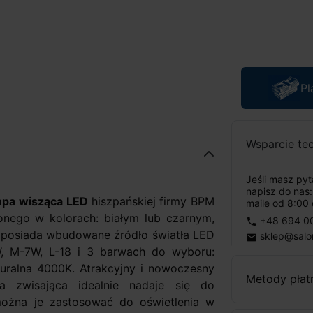
Pl
Wsparcie te
Jeśli masz py
napisz do nas
mpa wisząca LED
hiszpańskiej firmy BPM
maile od 8:00 
nego w kolorach: białym lub czarnym,
+48 694 0
phone
 posiada wbudowane źródło światła LED
sklep@salo
email
W, M-7W, L-18 i 3 barwach do wyboru:
aturalna 4000K. Atrakcyjny i nowoczesny
Metody płat
a zwisająca idealnie nadaje się do
ożna je zastosować do oświetlenia w