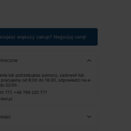
anujesz większy zakup? Negocjuj cenę!
chniczne
tania lub potrzebujesz pomocy, zadzwoń lub
: pracujemy od 8:00 do 18:00, odpowiedzi na e-
do 22:00.
00 777
,
+48 799 220 777
nled.pl
ności