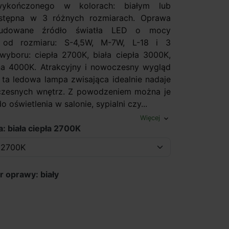
wykończonego w kolorach: białym lub
stępna w 3 różnych rozmiarach. Oprawa
udowane źródło światła LED o mocy
j od rozmiaru: S-4,5W, M-7W, L-18 i 3
yboru: ciepła 2700K, biała ciepła 3000K,
lna 4000K. Atrakcyjny i nowoczesny wygląd
e ta ledowa lampa zwisająca idealnie nadaje
czesnych wnętrz. Z powodzeniem można je
 oświetlenia w salonie, sypialni czy...
Więcej
expand_more
: biała ciepła 2700K
r oprawy: biały