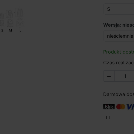
Wersja: nieś
Produkt dost
Czas realizacj

Darmowa dost