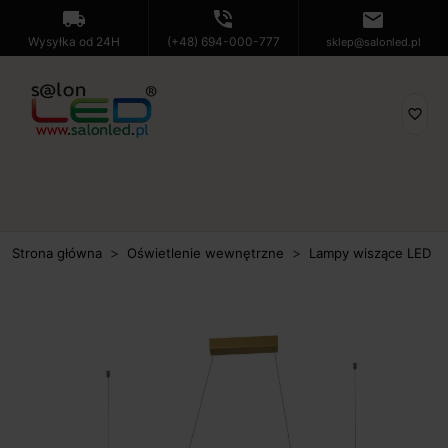
local_shipping
phone_in_talk
mail
Wysyłka od 24H
(+48) 694-000-777
sklep@salonled.pl
favorite_border
Strona główna
Oświetlenie wewnętrzne
Lampy wiszące LED