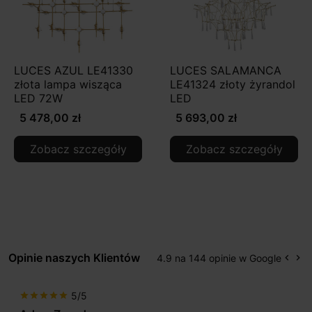
LUCES AZUL LE41330
LUCES SALAMANCA
złota lampa wisząca
LE41324 złoty żyrandol
LED 72W
LED
5 478,00 zł
5 693,00 zł
Zobacz szczegóły
Zobacz szczegóły
Opinie naszych Klientów
4.9 na 144 opinie w Google
keyboard_arrow_left
keyboard_arrow_right
Popr
Na
5/5
star
star
star
star
star