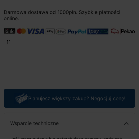
Darmowa dostawa od 1000pln. Szybkie płatności
online.
Planujesz większy zakup? Negocjuj cenę!
Wsparcie techniczne
Jeśli masz pytania lub potrzebujesz pomocy, zadzwoń