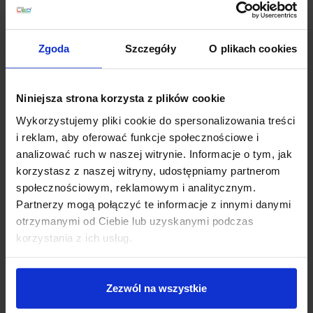
Parametry:
wysokość (mm): 1200
szerokość (mm): 1370
Zgoda
Szczegóły
O plikach cookies
głębokość (mm): 540
ilość źródeł / rodzaj trzonka: 1 x LED zintegrowany
max moc źródła: 67 W
Niniejsza strona korzysta z plików cookie
napięcie: 230 V
Wykorzystujemy pliki cookie do spersonalizowania treści
źródło w zestawie: LED 67 W, 4704 lm, 3000K
i reklam, aby oferować funkcje społecznościowe i
kolor lampy: złoty i odcienie złota
analizować ruch w naszej witrynie. Informacje o tym, jak
materiał: metal
korzystasz z naszej witryny, udostępniamy partnerom
IP: 20
społecznościowym, reklamowym i analitycznym.
Partnerzy mogą połączyć te informacje z innymi danymi
otrzymanymi od Ciebie lub uzyskanymi podczas
Szczegóły produktu
korzystania z ich usług.
Zobacz także
Zezwól na wszystkie