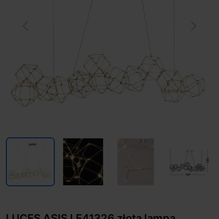
Previous
Next
LUCES ASIS LE41326 złota lampa