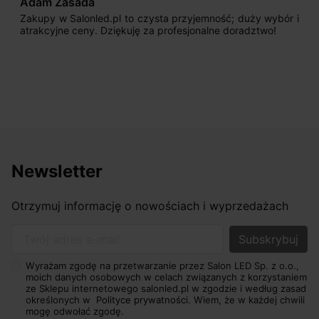
Adam Zasada
Zakupy w Salonled.pl to czysta przyjemność; duży wybór i
atrakcyjne ceny. Dziękuję za profesjonalne doradztwo!
Newsletter
Otrzymuj informację o nowościach i wyprzedażach
Twój adres e-mail
Wyrażam zgodę na przetwarzanie przez Salon LED Sp. z o.o.,
moich danych osobowych w celach związanych z korzystaniem
ze Sklepu internetowego salonled.pl w zgodzie i według zasad
określonych w
Polityce prywatności.
Wiem, że w każdej chwili
mogę odwołać zgodę.