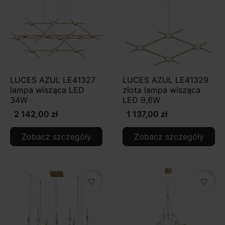
LUCES AZUL LE41327
LUCES AZUL LE41329
lampa wisząca LED
złota lampa wisząca
34W
LED 9,6W
2 142,00 zł
1 137,00 zł
Zobacz szczegóły
Zobacz szczegóły
favorite_border
favorite_border