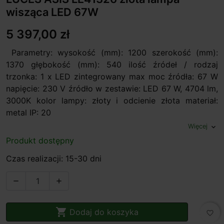
wisząca LED 67W
5 397,00 zł
Parametry: wysokość (mm): 1200 szerokość (mm):
1370 głębokość (mm): 540 ilość źródeł / rodzaj
trzonka: 1 x LED zintegrowany max moc źródła: 67 W
napięcie: 230 V źródło w zestawie: LED 67 W, 4704 lm,
3000K kolor lampy: złoty i odcienie złota materiał:
metal IP: 20
Więcej
expand_more
Produkt dostępny
Czas realizacji: 15-30 dni



Dodaj do koszyka
favorite_border