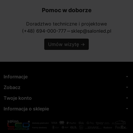
Pomoc w doborze
Doradztwo techniczne i projektowe
(+48) 694-000-777
sklep@salonled.pl
horizontal_rule
Umów wizytę
→
Informacje
arrow_drop_down
Zobacz
arrow_drop_down
Twoje konto
arrow_drop_down
Informacja o sklepie
arrow_drop_down