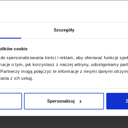
Szczegóły
LUCES CALI LE41368 lampa wiszaca LED
L
 plików cookie
30W
do spersonalizowania treści i reklam, aby oferować funkcje sp
947,00 zł
ormacje o tym, jak korzystasz z naszej witryny, udostępniamy p
Partnerzy mogą połączyć te informacje z innymi danymi otrzym
Zobacz szczegóły
nia z ich usług.
Spersonalizuj
Z