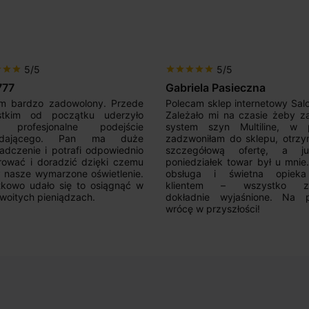
5/5
5/5
r
star
star
star
star
star
star
star
777
Gabriela Pasieczna
m bardzo zadowolony. Przede
Polecam sklep internetowy Sal
stkim od początku uderzyło
Zależało mi na czasie żeby z
 profesjonalne podejście
system szyn Multiline, w p
edającego. Pan ma duże
zadzwoniłam do sklepu, otrz
adczenie i potrafi odpowiednio
szczegółową ofertę, a 
rować i doradzić dzięki czemu
poniedziałek towar był u mnie
nasze wymarzone oświetlenie.
obsługa i świetna opiek
kowo udało się to osiągnąć w
klientem – wszystko zo
woitych pieniądzach.
dokładnie wyjaśnione. Na 
wrócę w przyszłości!