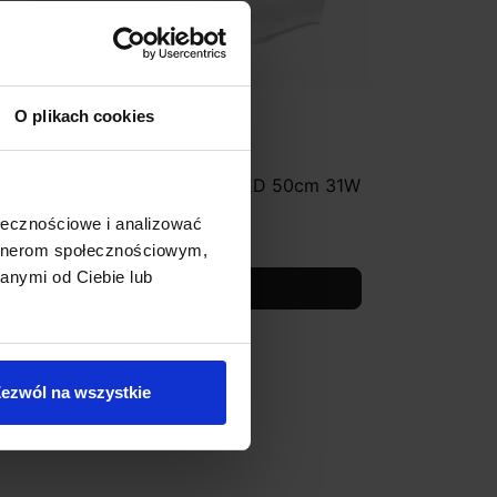
O plikach cookies
UCES CALI LE41369 plafon LED 50cm 31W
ołecznościowe i analizować
927,00 zł
artnerom społecznościowym,
anymi od Ciebie lub
Zobacz szczegóły
ezwól na wszystkie