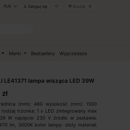
0
Zaloguj się
Koszyk

favorite_border
shopping_cart
D
Marki
Bestsellery
Wyprzedaże
I LE41371 lampa wisząca LED 39W
 zł
średnica (mm): 480 wysokość (mm): 1500
 / rodzaj trzonka: 1 x LED zintegrowany max
39 W napięcie: 230 V źródło w zestawie:
70 lm, 3000K kolor lampy: złoty materiał: