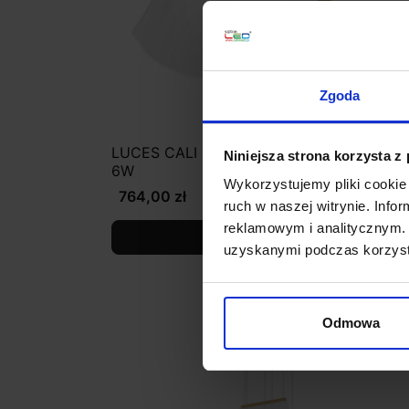
Zgoda
LUCES CALI LE41367 lampa stołowa LED
Niniejsza strona korzysta z
6W
Wykorzystujemy pliki cookie 
764,00 zł
ruch w naszej witrynie. Inf
reklamowym i analitycznym. 
Zobacz szczegóły
uzyskanymi podczas korzysta
favorite_border
Odmowa