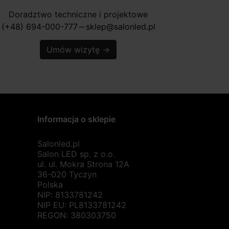
Doradztwo techniczne i projektowe
(+48) 694-000-777
sklep@salonled.pl
horizontal_rule
Umów wizytę
→
Informacja o sklepie
Salonled.pl
Salon LED sp. z o.o.
ul. ul. Mokra Strona 12A
36-020 Tyczyn
Polska
NIP: 8133781242
NIP EU: PL8133781242
REGON: 380303750