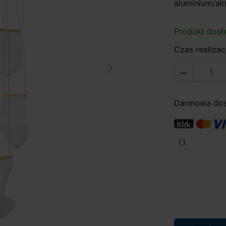
aluminium/akr
Produkt dost
Czas realizacj
Next

Darmowa dost