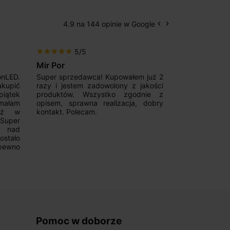
4.9 na 144 opinie w Google
keyboard_arrow_left
keyboard_arrow_right
Poprzedni
Następny
5/5
5/5
star
star
star
star
star
star
star
star
star
star
Mir Por
Patryk123
onLED.
Super sprzedawca! Kupowałem już 2
Szybka real
akupić
razy i jestem zadowolony z jakości
konkurencyjn
iątek
produktów. Wszystko zgodnie z
pomoc w 
ymałam
opisem, sprawna realizacja, dobry
magnetycznyc
już w
kontakt. Polecam.
wyboru. Z p
.Super
ponownie.
a nad
stało
pewno
Pomoc w doborze