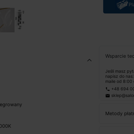
Pl
Wsparcie te
Jeśli masz py
napisz do nas
maile od 8:00 
+48 694 0
phone
sklep@salo
email
ntegrowany
Metody płat
3000K