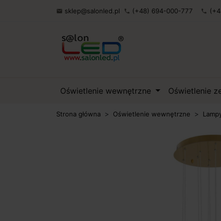
sklep@salonled.pl
(+48) 694-000-777
(+4

phone
phone
Oświetlenie wewnętrzne
Oświetlenie 
Strona główna
Oświetlenie wewnętrzne
Lampy