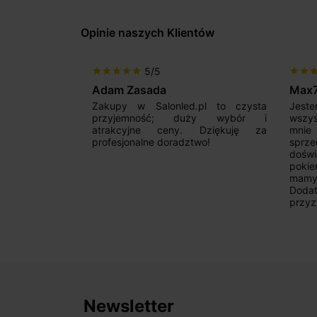
Opinie naszych Klientów
5/5
star
star
star
star
star
star
star
sta
Adam Zasada
Max
alny sklep,
Zakupy w Salonled.pl to czysta
Jeste
niam fachową
przyjemność; duży wybór i
wszy
 wyborze
atrakcyjne ceny. Dziękuję za
mnie
Zdecydowanie
profesjonalne doradztwo!
sprz
doświ
pokie
mamy 
Dodat
przyz
Newsletter