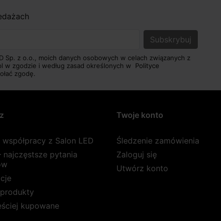
zedażach
D Sp. z o.o., moich danych osobowych w celach związanych z
pl w zgodzie i według zasad określonych w
Polityce
ołać zgodę.
z
Twoje konto
a współpracy z Salon LED
Śledzenie zamówienia
 najczęstsze pytania
Zaloguj się
ów
Utwórz konto
cje
produkty
ęściej kupowane