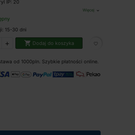
yl IP: 20
Więcej
expand_more
ępny
i: 15-30 dni

Dodaj do koszyka

favorite_border
awa od 1000pln. Szybkie płatności online.