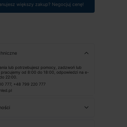
anujesz większy zakup? Negocjuj cenę!
chniczne
tania lub potrzebujesz pomocy, zadzwoń lub
: pracujemy od 8:00 do 18:00, odpowiedzi na e-
do 22:00.
00 777
,
+48 799 220 777
nled.pl
ności