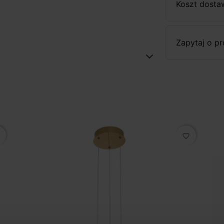
Koszt dosta
Zapytaj o p
favorite_border