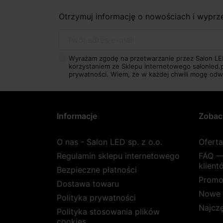
Otrzymuj informację o nowościach i wypr
Twój adres e-mail
Wyrażam zgodę na przetwarzanie przez Salon LE
korzystaniem ze Sklepu internetowego salonled.
prywatności.
Wiem, że w każdej chwili mogę odw
Informacje
Zobac
O nas - Salon LED sp. z o.o.
Ofert
Regulamin sklepu internetowego
FAQ —
klient
Bezpieczne płatności
Promo
Dostawa towaru
Nowe 
Polityka prywatności
Najcz
Polityka stosowania plików
cookies