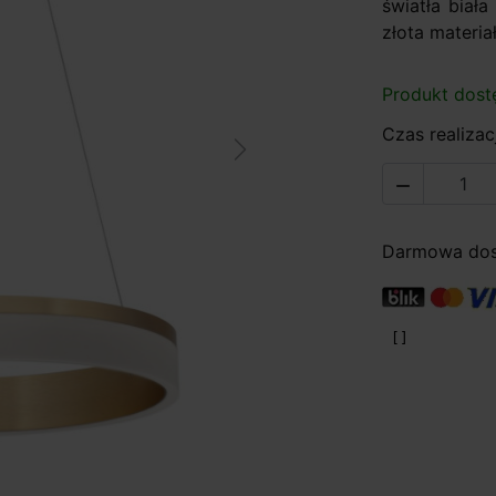
światła biała
złota materia
Produkt dost
Czas realizacj
Next

Darmowa dost