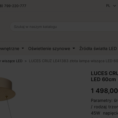
8) 799-220-777
zewnętrzne
Oświetlenie szynowe
Źródła światła LE
LUCES CRUZ LE41383 złota lampa wisząca LED 6
 wiszące LED
LUCES CRU
LED 60cm
1 498,00
Parametry: ś
/ rodzaj trz
45W napięci