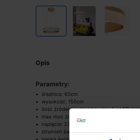
Opis
Parametry:
średnica: 60cm
wysokość: 150cm
ilość źródeł / rodzaj trzonka: 1 x LED zi
max moc źródła: 45W
napięcie: 230V
strumień światła: 3375lm
barwa światła biała ciepła 3000K