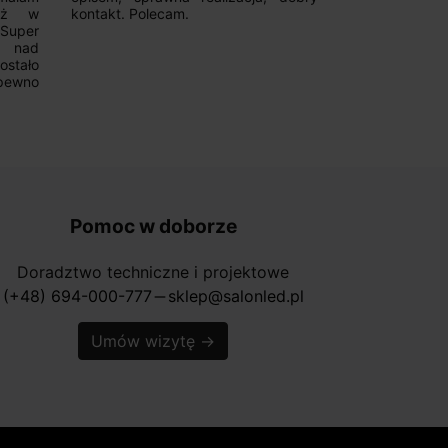
już w
kontakt. Polecam.
wyboru. Z p
.Super
ponownie.
a nad
stało
pewno
Pomoc w doborze
Doradztwo techniczne i projektowe
(+48) 694-000-777
sklep@salonled.pl
horizontal_rule
Umów wizytę
→