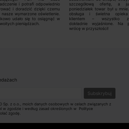
adczenie i potrafi odpowiednio
szczegółową ofertę, a 
rować i doradzić dzięki czemu
poniedziałek towar był u mnie
nasze wymarzone oświetlenie.
obsługa i świetna opiek
kowo udało się to osiągnąć w
klientem – wszystko zo
woitych pieniądzach.
dokładnie wyjaśnione. Na 
wrócę w przyszłości!
zedażach
D Sp. z o.o., moich danych osobowych w celach związanych z
pl w zgodzie i według zasad określonych w
Polityce
ołać zgodę.