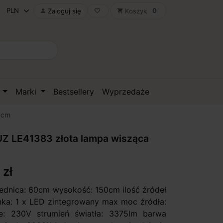
0
Zaloguj się
Koszyk

favorite_border
shopping_cart
D
Marki
Bestsellery
Wyprzedaże
0cm
Z LE41383 złota lampa wisząca
 zł
rednica: 60cm wysokość: 150cm ilość źródeł
onka: 1 x LED zintegrowany max moc źródła:
e: 230V strumień światła: 3375lm barwa