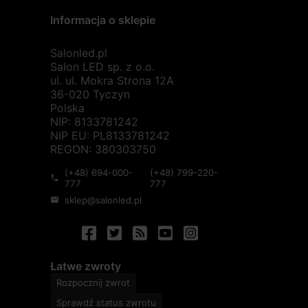
Informacja o sklepie
Salonled.pl
Salon LED sp. z o.o.
ul. ul. Mokra Strona 12A
36-020 Tyczyn
Polska
NIP: 8133781242
NIP EU: PL8133781242
REGON: 380303750
(+48) 694-000-
(+48) 799-220-
phone
777
777
sklep@salonled.pl
mail
Łatwe zwroty
Rozpocznij zwrot
Sprawdź status zwrotu