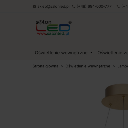
sklep@salonled.pl
(+48) 694-000-777
(+4

phone
phone
Oświetlenie wewnętrzne
Oświetlenie 
Strona główna
Oświetlenie wewnętrzne
Lampy