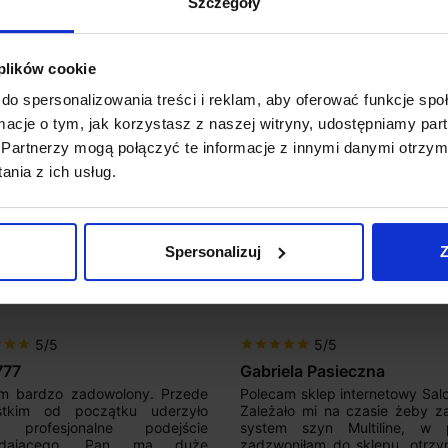
Szczegóły
Koszt dosta
 plików cookie
Zapytaj o p
do spersonalizowania treści i reklam, aby oferować funkcje sp
ormacje o tym, jak korzystasz z naszej witryny, udostępniamy p
Partnerzy mogą połączyć te informacje z innymi danymi otrzym
nia z ich usług.
Spersonalizuj
Z
5/5
5/5
r
star
star
star
star
star
star
star
777
Gabriela Pasieczna
m bardzo zadowolony. Przede
Polecam sklep internetowy Sal
stkim od początku uderzyło
Zależało mi na czasie żeby z
 profesjonalne podejście
system szyn Multiline, w p
edającego. Pan ma duże
zadzwoniłam do sklepu, otrz