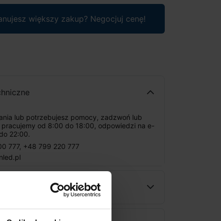
anujesz większy zakup? Negocjuj cenę!
chniczne
tania lub potrzebujesz pomocy, zadzwoń lub
: pracujemy od 8:00 do 18:00, odpowiedzi na e-
do 22:00.
00 777
,
+48 799 220 777
nled.pl
ności