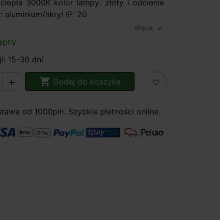
 ciepła 3000K kolor lampy: złoty i odcienie
ł: aluminium/akryl IP: 20
Więcej
expand_more
ępny
i: 15-30 dni

Dodaj do koszyka

favorite_border
awa od 1000pln. Szybkie płatności online.