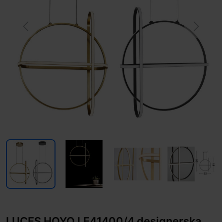
Previous
Next
LUCES HOYO LE41400/4 designerska