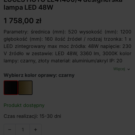
lampa LED 48W
1 758,00 zł
Parametry: średnica (mm): 520 wysokość (mm): 1200
głębokość (mm): 160 ilość źródeł / rodzaj trzonka: 1 x
LED zintegrowany max moc źródła: 48W napięcie: 230
V źródło w zestawie: LED 48W, 3360 lm, 3000K kolor
lampy: czarny, złoty materiał: aluminium/akryl IP: 20
Więcej
expand_more
Wybierz kolor oprawy: czarny
czarny
złoty
Produkt dostępny
Czas realizacji: 15-30 dni

