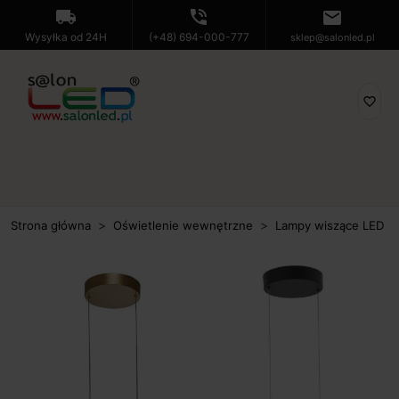
local_shipping
phone_in_talk
mail
Wysyłka od 24H
(+48) 694-000-777
sklep@salonled.pl
favorite_border
Strona główna
Oświetlenie wewnętrzne
Lampy wiszące LED