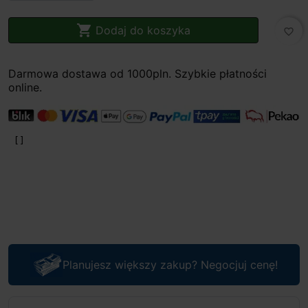

Dodaj do koszyka
favorite_border
Darmowa dostawa od 1000pln. Szybkie płatności
online.
Planujesz większy zakup? Negocjuj cenę!