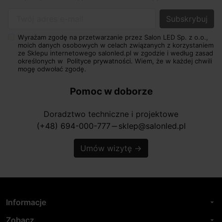
Twój adres e-mail
Wyrażam zgodę na przetwarzanie przez Salon LED Sp. z o.o.,
moich danych osobowych w celach związanych z korzystaniem
ze Sklepu internetowego salonled.pl w zgodzie i według zasad
określonych w
Polityce prywatności.
Wiem, że w każdej chwili
mogę odwołać zgodę.
Pomoc w doborze
Doradztwo techniczne i projektowe
(+48) 694-000-777
sklep@salonled.pl
horizontal_rule
Umów wizytę
→
Informacje
arrow_drop_down
Zobacz
arrow_drop_down