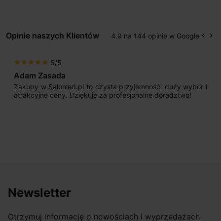
Opinie naszych Klientów
4.9 na 144 opinie w Google
keyboard_arrow_left
keyboard_arrow_right
Popr
Na
5/5
star
star
star
star
star
Adam Zasada
Zakupy w Salonled.pl to czysta przyjemność; duży wybór i
atrakcyjne ceny. Dziękuję za profesjonalne doradztwo!
Newsletter
Otrzymuj informację o nowościach i wyprzedażach