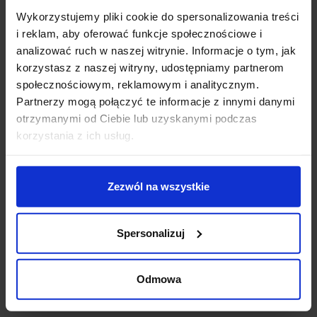
Opis
Wykorzystujemy pliki cookie do spersonalizowania treści
i reklam, aby oferować funkcje społecznościowe i
analizować ruch w naszej witrynie. Informacje o tym, jak
Parametry:
korzystasz z naszej witryny, udostępniamy partnerom
średnica (mm): 520
społecznościowym, reklamowym i analitycznym.
wysokość (mm): 1200
Partnerzy mogą połączyć te informacje z innymi danymi
głębokość (mm): 160
otrzymanymi od Ciebie lub uzyskanymi podczas
ilość źródeł / rodzaj trzonka: 1 x LED zintegrowany
korzystania z ich usług.
max moc źródła: 48W
napięcie: 230 V
źródło w zestawie: LED 48W, 3360 lm, 3000K
Zezwól na wszystkie
kolor lampy: czarny, złoty
materiał: aluminium/akryl
IP: 20
Spersonalizuj
Szczegóły produktu
Odmowa