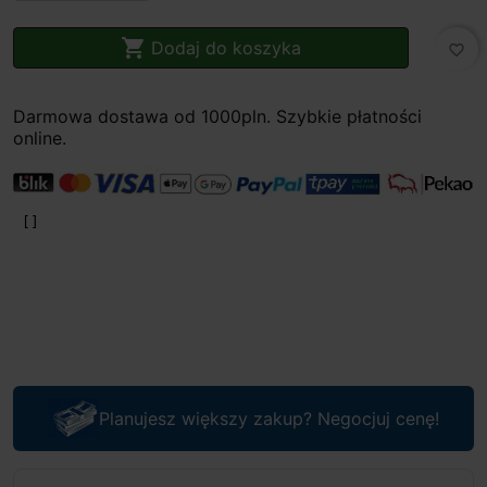

Dodaj do koszyka
favorite_border
Darmowa dostawa od 1000pln. Szybkie płatności
online.
Planujesz większy zakup? Negocjuj cenę!