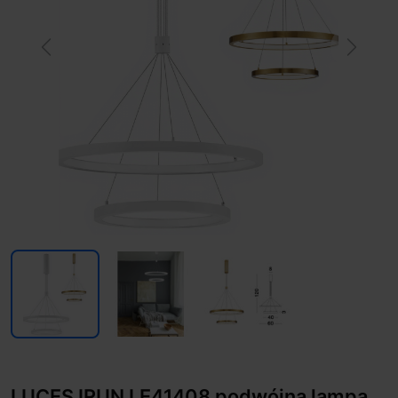
Previous
Next
LUCES IRUN LE41408 podwójna lampa