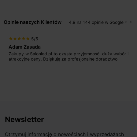
Opinie naszych Klientów
4.9 na 144 opinie w Google
keyboard_arrow_left
keyboard_arrow_right
Popr
Na
5/5
star
star
star
star
star
Adam Zasada
Zakupy w Salonled.pl to czysta przyjemność; duży wybór i
atrakcyjne ceny. Dziękuję za profesjonalne doradztwo!
Newsletter
Otrzymuj informację o nowościach i wyprzedażach