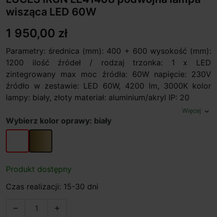
wisząca LED 60W
1 950,00 zł
Parametry: średnica (mm): 400 + 600 wysokość (mm):
1200 ilość źródeł / rodzaj trzonka: 1 x LED
zintegrowany max moc źródła: 60W napięcie: 230V
źródło w zestawie: LED 60W, 4200 lm, 3000K kolor
lampy: biały, złoty materiał: aluminium/akryl IP: 20
Więcej
expand_more
Wybierz kolor oprawy: biały
biały
złoty
Produkt dostępny
Czas realizacji: 15-30 dni

