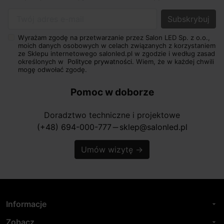
Twój adres e-mail
Wyrażam zgodę na przetwarzanie przez Salon LED Sp. z o.o.,
moich danych osobowych w celach związanych z korzystaniem
ze Sklepu internetowego salonled.pl w zgodzie i według zasad
określonych w
Polityce prywatności.
Wiem, że w każdej chwili
mogę odwołać zgodę.
Pomoc w doborze
Doradztwo techniczne i projektowe
(+48) 694-000-777
sklep@salonled.pl
horizontal_rule
Umów wizytę
→
Informacje
arrow_drop_down
Zobacz
arrow_drop_down