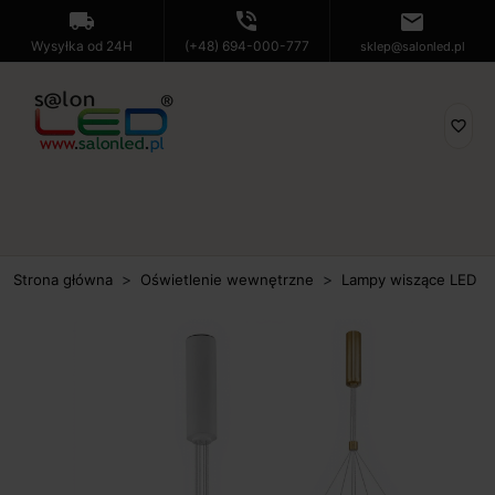
local_shipping
phone_in_talk
mail
Wysyłka od 24H
(+48) 694-000-777
sklep@salonled.pl
favorite_border
Strona główna
Oświetlenie wewnętrzne
Lampy wiszące LED