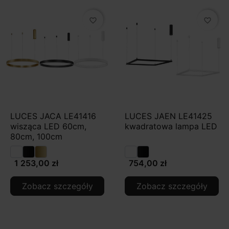
favorite_border
favorite_border
LUCES JACA LE41416
LUCES JAEN LE41425
wisząca LED 60cm,
kwadratowa lampa LED
80cm, 100cm
1 253,00 zł
754,00 zł
Zobacz szczegóły
Zobacz szczegóły