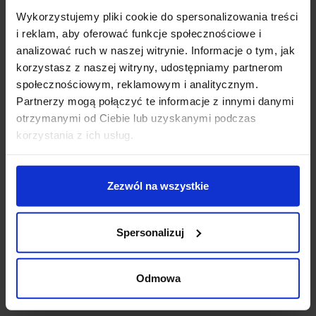
Opis
Wykorzystujemy pliki cookie do spersonalizowania treści
i reklam, aby oferować funkcje społecznościowe i
analizować ruch w naszej witrynie. Informacje o tym, jak
Parametry:
korzystasz z naszej witryny, udostępniamy partnerom
średnica (mm): 400 + 600
społecznościowym, reklamowym i analitycznym.
wysokość (mm): 1200
Partnerzy mogą połączyć te informacje z innymi danymi
ilość źródeł / rodzaj trzonka: 1 x LED zintegrowany
otrzymanymi od Ciebie lub uzyskanymi podczas
max moc źródła: 60W
korzystania z ich usług.
napięcie: 230V
źródło w zestawie: LED 60W, 4200 lm, 3000K
kolor lampy: biały, złoty
Zezwól na wszystkie
materiał: aluminium/akryl
IP: 20
Spersonalizuj
Szczegóły produktu
Odmowa