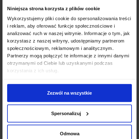
Niniejsza strona korzysta z plików cookie
Wsparcie techniczne
Wykorzystujemy pliki cookie do spersonalizowania treści
i reklam, aby oferować funkcje społecznościowe i
Jeśli masz pytania lub potrzebujesz pomocy, zadzwoń
analizować ruch w naszej witrynie. Informacje o tym, jak
lub napisz do nas: pracujemy od 8:00 do 18:00,
odpowiedzi na e-maile od 8:00 do 22:00.
korzystasz z naszej witryny, udostępniamy partnerom
+48 694 000 777
,
+48 799 220 777
phone
społecznościowym, reklamowym i analitycznym.
sklep@salonled.pl
email
Partnerzy mogą połączyć te informacje z innymi danymi
otrzymanymi od Ciebie lub uzyskanymi podczas
korzystania z ich usług.
Metody płatności
Zezwól na wszystkie
Koszt dostawy
Spersonalizuj
Zapytaj o produkt
Odmowa