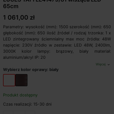
65cm
1 061,00 zł
Parametry: wysokość (mm): 1500 szerokość (mm): 650
głębokość (mm): 650 ilość źródeł / rodzaj trzonka: 1 x
LED zintegrowany ściemnialny max moc źródła: 48W
napięcie: 230V źródło w zestawie: LED 48W, 2400lm,
3000K kolor lampy: brązowy, biały materiał:
aluminium/akryl IP: 20
Więcej
expand_more
Wybierz kolor oprawy: biały
biały
brąz
Produkt dostępny
Czas realizacji: 15-30 dni