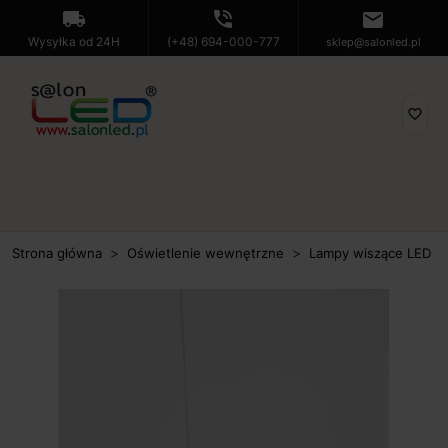
local_shipping
phone_in_talk
mail
Wysyłka od 24H
(+48) 694-000-777
sklep@salonled.pl
favorite_border
Strona główna
Oświetlenie wewnętrzne
Lampy wiszące LED