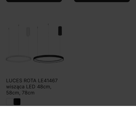
LUCES ROTA LE41467
wisząca LED 48cm,
58cm, 78cm
933,00 zł
1 061,00 zł
Do koszyka

Zobacz szczegóły