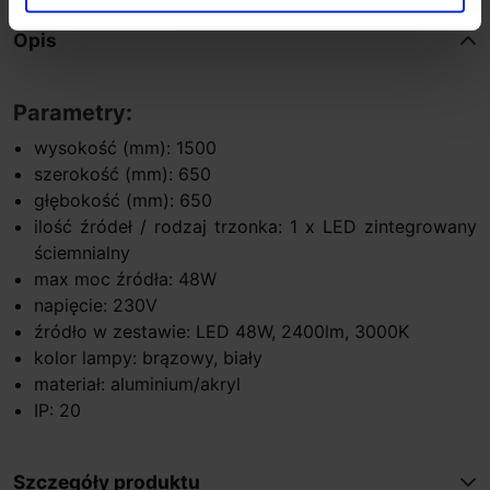
Opis
Parametry:
wysokość (mm): 1500
szerokość (mm): 650
głębokość (mm): 650
ilość źródeł / rodzaj trzonka: 1 x LED zintegrowany
ściemnialny
max moc źródła: 48W
napięcie: 230V
źródło w zestawie: LED 48W, 2400lm, 3000K
kolor lampy: brązowy, biały
materiał: aluminium/akryl
IP: 20
Szczegóły produktu