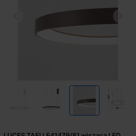
Previous
Next
LUCES TAFI LE41479/81 wisząca LED