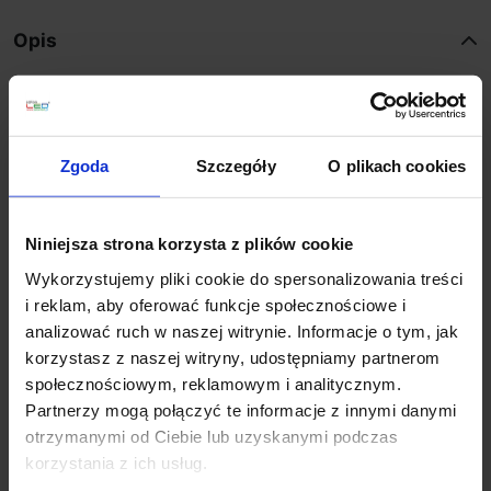
Opis
Parametry:
średnica (mm): 600
Zgoda
Szczegóły
O plikach cookies
wysokość (mm): 1200
ilość źródeł / rodzaj trzonka: 1 x LED zintegrowany
max moc źródła: 50W
Niniejsza strona korzysta z plików cookie
napięcie: 230V
źródło w zestawie: LED 50W, 3250lm, 3000K/4000K
Wykorzystujemy pliki cookie do spersonalizowania treści
(sterowanie za pomocą aplikacji Tuya)
i reklam, aby oferować funkcje społecznościowe i
kolor lampy: czarny, biały
analizować ruch w naszej witrynie. Informacje o tym, jak
materiał: aluminium/akryl/
korzystasz z naszej witryny, udostępniamy partnerom
IP: 20
społecznościowym, reklamowym i analitycznym.
Partnerzy mogą połączyć te informacje z innymi danymi
otrzymanymi od Ciebie lub uzyskanymi podczas
Szczegóły produktu
korzystania z ich usług.