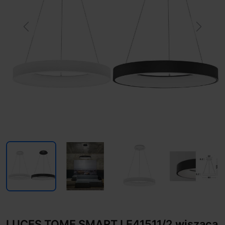
Previous
Next
LUCES TOME SMART LE41511/2 wisząca