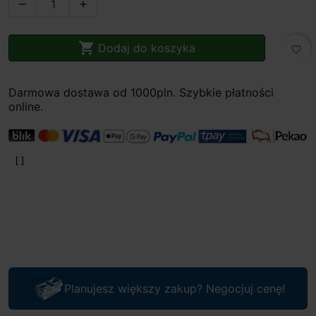



Dodaj do koszyka
favorite_border
Darmowa dostawa od 1000pln. Szybkie płatności
online.
Planujesz większy zakup? Negocjuj cenę!