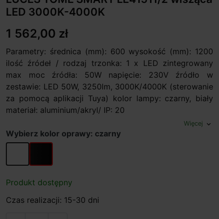
LED 3000K-4000K
1 562,00 zł
Parametry: średnica (mm): 600 wysokość (mm): 1200
ilość źródeł / rodzaj trzonka: 1 x LED zintegrowany
max moc źródła: 50W napięcie: 230V źródło w
zestawie: LED 50W, 3250lm, 3000K/4000K (sterowanie
za pomocą aplikacji Tuya) kolor lampy: czarny, biały
materiał: aluminium/akryl/ IP: 20
Więcej
expand_more
Wybierz kolor oprawy: czarny
biały
czarny
Produkt dostępny
Czas realizacji: 15-30 dni