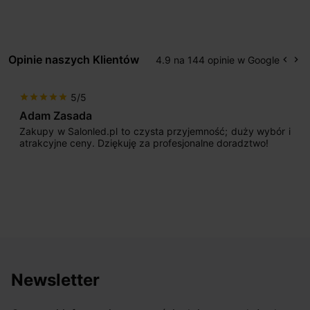
Opinie naszych Klientów
4.9 na 144 opinie w Google
keyboard_arrow_left
keyboard_arrow_right
Popr
Na
5/5
star
star
star
star
star
Adam Zasada
Zakupy w Salonled.pl to czysta przyjemność; duży wybór i
atrakcyjne ceny. Dziękuję za profesjonalne doradztwo!
Newsletter