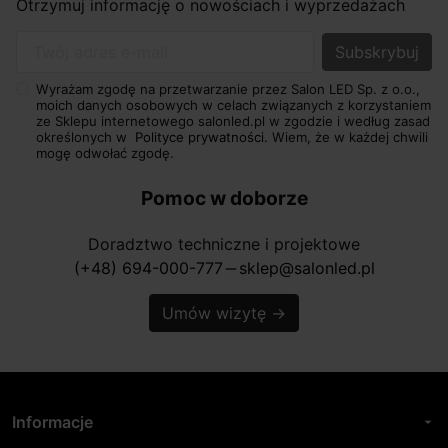
Otrzymuj informację o nowościach i wyprzedażach
Twój adres e-mail
Wyrażam zgodę na przetwarzanie przez Salon LED Sp. z o.o.,
moich danych osobowych w celach związanych z korzystaniem
ze Sklepu internetowego salonled.pl w zgodzie i według zasad
określonych w
Polityce prywatności.
Wiem, że w każdej chwili
mogę odwołać zgodę.
Pomoc w doborze
Doradztwo techniczne i projektowe
(+48) 694-000-777
sklep@salonled.pl
horizontal_rule
Umów wizytę
→
Informacje
arrow_drop_down