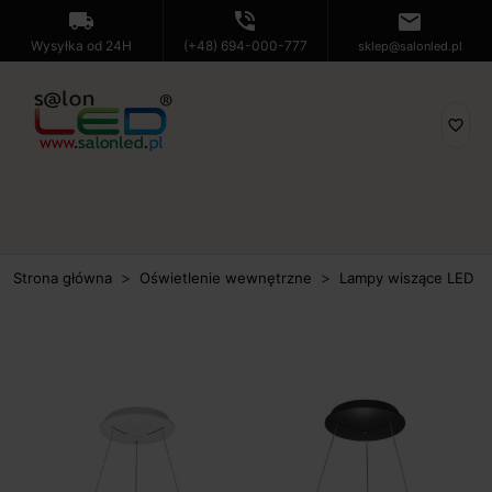
local_shipping
phone_in_talk
mail
Wysyłka od 24H
(+48) 694-000-777
sklep@salonled.pl
favorite_border
Strona główna
Oświetlenie wewnętrzne
Lampy wiszące LED