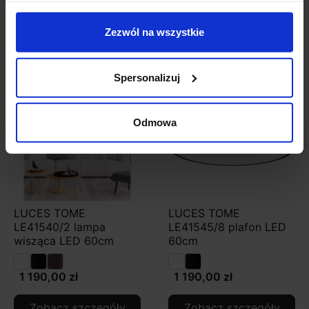
Zezwól na wszystkie
Zobacz także
Spersonalizuj
Odmowa
LUCES TOME
LUCES TOME
LE41540/2 lampa
LE41545/8 plafon LED
wisząca LED 60cm
60cm
1 190,00 zł
1 190,00 zł
Zobacz szczegóły
Zobacz szczegóły