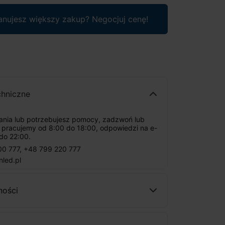
anujesz większy zakup? Negocjuj cenę!
chniczne
tania lub potrzebujesz pomocy, zadzwoń lub
: pracujemy od 8:00 do 18:00, odpowiedzi na e-
do 22:00.
00 777
,
+48 799 220 777
nled.pl
ności