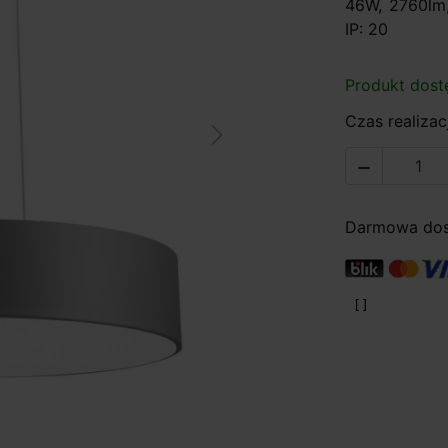
46W, 2760lm,
IP: 20
Produkt dost
Czas realizacj
Next

Darmowa dost