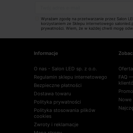
Twój adres e-mail
Wyrażam zgodę na przetwarzanie przez Salon LE
korzystaniem ze Sklepu internetowego salonled.
prywatności.
Wiem, że w każdej chwili mogę odw
Informacje
Zobac
O nas - Salon LED sp. z o.o.
Ofert
Regulamin sklepu internetowego
FAQ —
klient
Bezpieczne płatności
Promo
Dostawa towaru
Nowe 
Polityka prywatności
Najcz
Polityka stosowania plików
cookies
Zwroty i reklamacje
Mapa strony