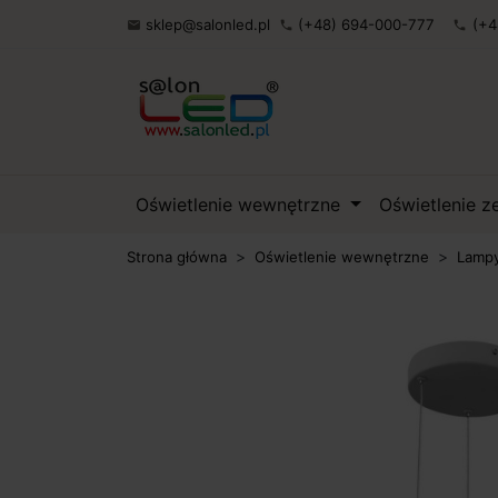
sklep@salonled.pl
(+48) 694-000-777
(+4

phone
phone
Oświetlenie wewnętrzne
Oświetlenie 
Strona główna
Oświetlenie wewnętrzne
Lampy