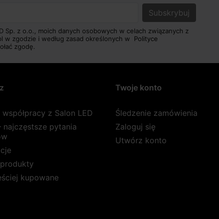
D Sp. z o.o., moich danych osobowych w celach związanych z
pl w zgodzie i według zasad określonych w
Polityce
ołać zgodę.
z
Twoje konto
a współpracy z Salon LED
Śledzenie zamówienia
 najczęstsze pytania
Zaloguj się
ów
Utwórz konto
cje
produkty
ęściej kupowane