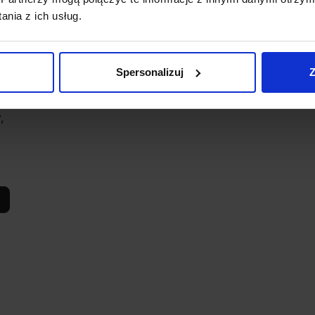
nia z ich usług.
Spersonalizuj
Z
,