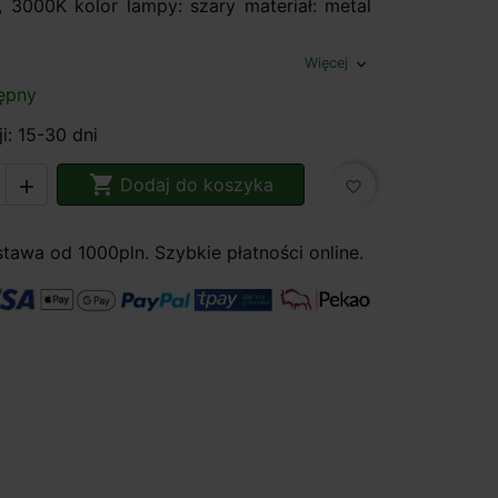
 3000K kolor lampy: szary materiał: metal
Więcej
expand_more
ępny
i: 15-30 dni

Dodaj do koszyka

favorite_border
awa od 1000pln. Szybkie płatności online.