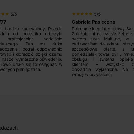
5/5
5/5
r
star
star
star
star
star
star
star
777
Gabriela Pasieczna
m bardzo zadowolony. Przede
Polecam sklep internetowy Sal
stkim od początku uderzyło
Zależało mi na czasie żeby z
 profesjonalne podejście
system szyn Multiline, w p
edającego. Pan ma duże
zadzwoniłam do sklepu, otrz
adczenie i potrafi odpowiednio
szczegółową ofertę, a 
rować i doradzić dzięki czemu
poniedziałek towar był u mnie
nasze wymarzone oświetlenie.
obsługa i świetna opiek
kowo udało się to osiągnąć w
klientem – wszystko zo
woitych pieniądzach.
dokładnie wyjaśnione. Na 
wrócę w przyszłości!
zedażach