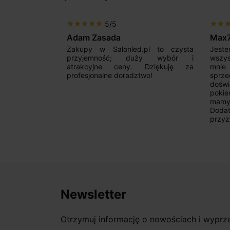
5/5
star
star
star
star
star
star
star
sta
Adam Zasada
Max
alny sklep,
Zakupy w Salonled.pl to czysta
Jeste
niam fachową
przyjemność; duży wybór i
wszy
 wyborze
atrakcyjne ceny. Dziękuję za
mnie
Zdecydowanie
profesjonalne doradztwo!
sprz
doświ
pokie
mamy 
Dodat
przyz
Newsletter
Otrzymuj informację o nowościach i wypr