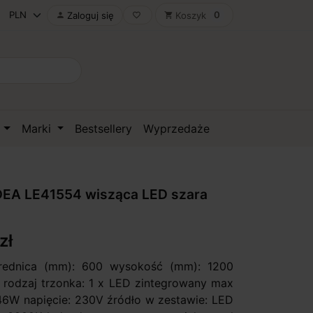
0
Zaloguj się
Koszyk

favorite_border
shopping_cart
D
Marki
Bestsellery
Wyprzedaże
EA LE41554 wisząca LED szara
zł
średnica (mm): 600 wysokość (mm): 1200
 / rodzaj trzonka: 1 x LED zintegrowany max
46W napięcie: 230V źródło w zestawie: LED