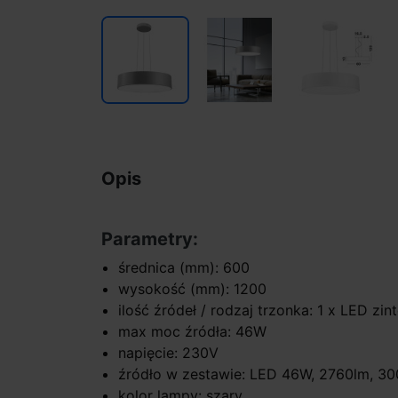
Opis
Parametry:
średnica (mm): 600
wysokość (mm): 1200
ilość źródeł / rodzaj trzonka: 1 x LED zi
max moc źródła: 46W
napięcie: 230V
źródło w zestawie: LED 46W, 2760lm, 3
kolor lampy: szary