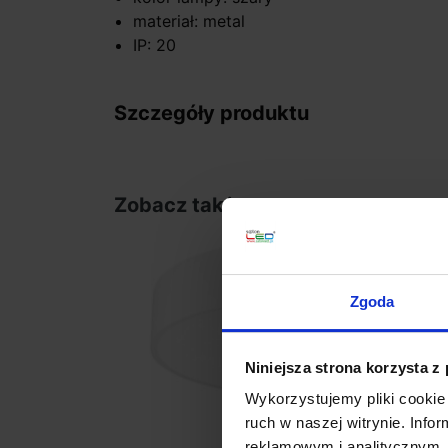
materiał: metal
IP: 20
Szczegóły produktu
Zobacz także
Zgoda
Niniejsza strona korzysta z
Wykorzystujemy pliki cookie 
ruch w naszej witrynie. Inf
reklamowym i analitycznym. 