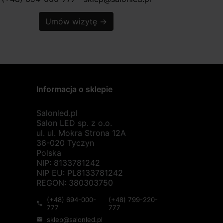
Umów wizytę
→
Informacja o sklepie
Salonled.pl
Salon LED sp. z o.o.
ul. ul. Mokra Strona 12A
36-020 Tyczyn
Polska
NIP: 8133781242
NIP EU: PL8133781242
REGON: 380303750
(+48) 694-000-
(+48) 799-220-
phone
777
777
sklep@salonled.pl
mail