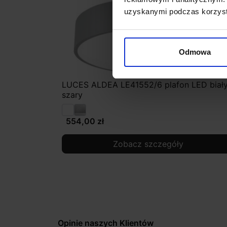
uzyskanymi podczas korzysta
Odmowa
LUCES ALDEA LE41552/6 plafon LED biały
szary
554,00 zł
Zobacz szczegóły
Opinie naszych Klientów