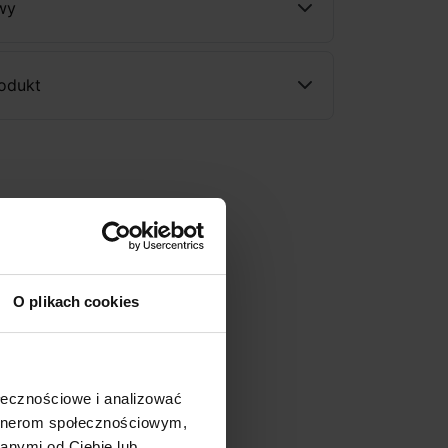
wy
rodukt
O plikach cookies
ołecznościowe i analizować
artnerom społecznościowym,
anymi od Ciebie lub