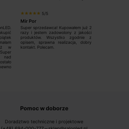
5/5
5/5
star
star
star
star
star
star
star
star
star
star
Mir Por
Patryk123
onLED.
Super sprzedawca! Kupowałem już 2
Szybka real
akupić
razy i jestem zadowolony z jakości
konkurencyjn
iątek
produktów. Wszystko zgodnie z
pomoc w 
ymałam
opisem, sprawna realizacja, dobry
magnetycznyc
już w
kontakt. Polecam.
wyboru. Z p
.Super
ponownie.
a nad
stało
pewno
Pomoc w doborze
Doradztwo techniczne i projektowe
(+48) 694-000-777
sklep@salonled.pl
horizontal_rule