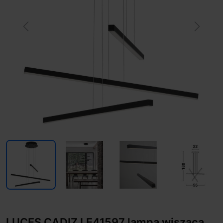
Previous
Next
LUCES CADIZ LE41597 lampa wisząca