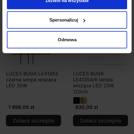
Zezwól na wszystkie
Spersonalizuj
Odmowa
LUCES BUGA LE41353
LUCES BUGA
czarna lampa wiszaca
LE41354/6 lampa
LED 35W
wisząca LED 20W
120cm
1 698,00 zł
630,00 zł
Zobacz szczegóły
Zobacz szczegóły