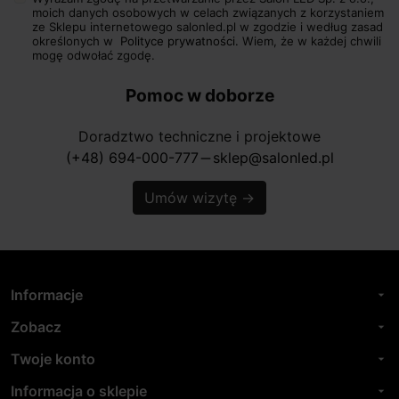
moich danych osobowych w celach związanych z korzystaniem
ze Sklepu internetowego salonled.pl w zgodzie i według zasad
określonych w
Polityce prywatności.
Wiem, że w każdej chwili
mogę odwołać zgodę.
Pomoc w doborze
Doradztwo techniczne i projektowe
(+48) 694-000-777
sklep@salonled.pl
horizontal_rule
Umów wizytę
→
Informacje
arrow_drop_down
Zobacz
arrow_drop_down
Twoje konto
arrow_drop_down
Informacja o sklepie
arrow_drop_down