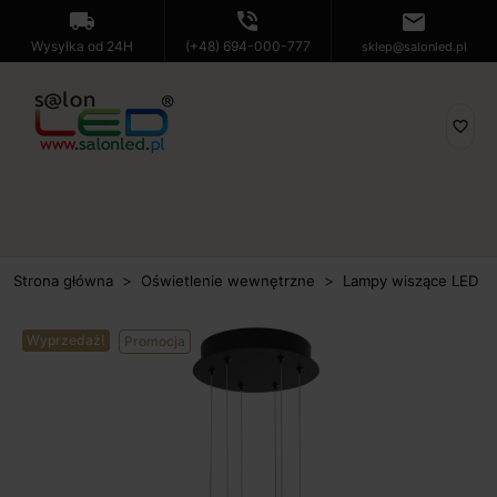
local_shipping
phone_in_talk
mail
Wysyłka od 24H
(+48) 694-000-777
sklep@salonled.pl
favorite_border
Strona główna
Oświetlenie wewnętrzne
Lampy wiszące LED
Wyprzedaż!
Promocja