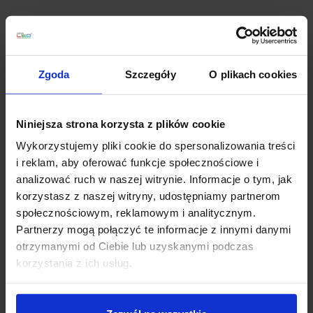
Parametry:
wysokość (mm): 1800
szerokość (mm): 670
Zgoda
Szczegóły
O plikach cookies
głębokość (mm): 670
ilość źródeł / rodzaj trzonka: 1 x LED zintegrowany
max moc źródła: 40W
Niniejsza strona korzysta z plików cookie
napięcie: 230V
Wykorzystujemy pliki cookie do spersonalizowania treści
źródło w zestawie: LED 40W, 2890lm, 3000K
i reklam, aby oferować funkcje społecznościowe i
kolor lampy: czarny
analizować ruch w naszej witrynie. Informacje o tym, jak
materiał: aluminium/akryl
korzystasz z naszej witryny, udostępniamy partnerom
IP: 20
społecznościowym, reklamowym i analitycznym.
Partnerzy mogą połączyć te informacje z innymi danymi
Szczegóły produktu
otrzymanymi od Ciebie lub uzyskanymi podczas
korzystania z ich usług.
Zobacz także