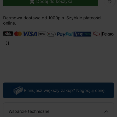

Dodaj do koszyka
favorite_border
Darmowa dostawa od 1000pln. Szybkie płatności
online.
Planujesz większy zakup? Negocjuj cenę!
Wsparcie techniczne