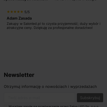
Popr
Na
5/5
star
star
star
star
star
Adam Zasada
Zakupy w Salonled.pl to czysta przyjemność; duży wybór i
atrakcyjne ceny. Dziękuję za profesjonalne doradztwo!
Newsletter
Otrzymuj informację o nowościach i wyprzedażach
Twój adres e-mail
Wyrażam zgodę na przetwarzanie przez Salon LED Sp. z o.o.,