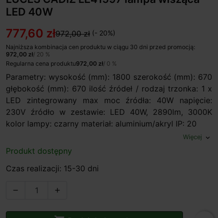
LED 40W
777,60 zł
972,00 zł
(- 20%)
Najniższa kombinacja cen produktu w ciągu 30 dni przed promocją:
972,00 zł
/ 20 %
Regularna cena produktu
972,00 zł
/ 0 %
Parametry: wysokość (mm): 1800 szerokość (mm): 670
głębokość (mm): 670 ilość źródeł / rodzaj trzonka: 1 x
LED zintegrowany max moc źródła: 40W napięcie:
230V źródło w zestawie: LED 40W, 2890lm, 3000K
kolor lampy: czarny materiał: aluminium/akryl IP: 20
Więcej
expand_more
Produkt dostępny
Czas realizacji: 15-30 dni

