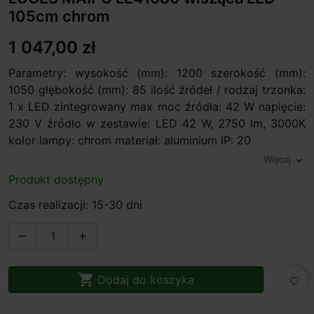
105cm chrom
1 047,00 zł
Parametry: wysokość (mm): 1200 szerokość (mm):
1050 głębokość (mm): 85 ilość źródeł / rodzaj trzonka:
1 x LED zintegrowany max moc źródła: 42 W napięcie:
230 V źródło w zestawie: LED 42 W, 2750 lm, 3000K
kolor lampy: chrom materiał: aluminium IP: 20
Więcej
expand_more
Produkt dostępny
Czas realizacji: 15-30 dni



Dodaj do koszyka
favorite_border