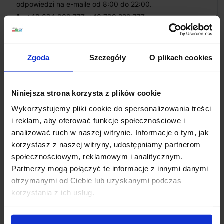
odpowiedzi na e-maile od 8:00 do 22:00.
+48 694 000 777
,
+48 799 220 777
phone
sklep@salonled.pl
email
Zgoda
Szczegóły
O plikach cookies
Metody płatności
Niniejsza strona korzysta z plików cookie
Koszt dostawy
Wykorzystujemy pliki cookie do spersonalizowania treści
i reklam, aby oferować funkcje społecznościowe i
analizować ruch w naszej witrynie. Informacje o tym, jak
Zapytaj o produkt
korzystasz z naszej witryny, udostępniamy partnerom
społecznościowym, reklamowym i analitycznym.
Partnerzy mogą połączyć te informacje z innymi danymi
otrzymanymi od Ciebie lub uzyskanymi podczas
Opis
korzystania z ich usług.
Parametry: