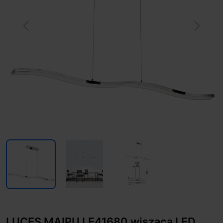
Previous
Next
LUCES MAIPU LE41680 wisząca LED