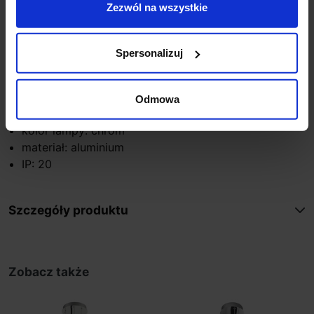
Zezwól na wszystkie
wysokość (mm): 1200
szerokość (mm): 1050
głębokość (mm): 85
Spersonalizuj
ilość źródeł / rodzaj trzonka: 1 x LED zintegrowany
max moc źródła: 42 W
napięcie: 230 V
Odmowa
źródło w zestawie: LED 42 W, 2750 lm, 3000K
kolor lampy: chrom
materiał: aluminium
IP: 20
Szczegóły produktu
Zobacz także