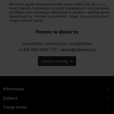
Wyrażam zgodę na przetwarzanie przez Salon LED Sp. z o.o.,
moich danych osobowych w celach związanych z korzystaniem
ze Sklepu internetowego salonled.pl w zgodzie i według zasad
określonych w
Polityce prywatności.
Wiem, że w każdej chwili
mogę odwołać zgodę.
Pomoc w doborze
Doradztwo techniczne i projektowe
(+48) 694-000-777
sklep@salonled.pl
horizontal_rule
Umów wizytę
→
Informacje
arrow_drop_down
Zobacz
arrow_drop_down
Twoje konto
arrow_drop_down