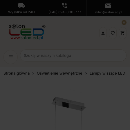
local_shipping
phone_in_talk
mail
Wysyłka od 24H
(+48) 694-000-777
sklep@salonled.pl
0

favorite_border
shopping_cart
menu
Strona główna
Oświetlenie wewnętrzne
Lampy wiszące LED