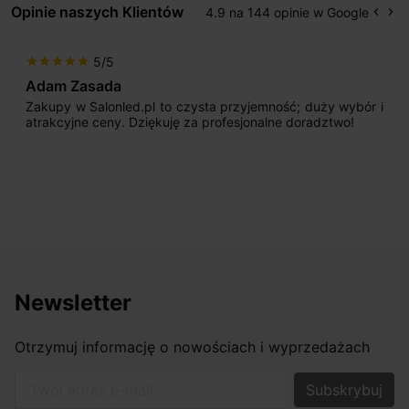
Opinie naszych Klientów
4.9 na 144 opinie w Google
keyboard_arrow_left
keyboard_arrow_right
Popr
Na
5/5
star
star
star
star
star
Adam Zasada
Zakupy w Salonled.pl to czysta przyjemność; duży wybór i
atrakcyjne ceny. Dziękuję za profesjonalne doradztwo!
Newsletter
Otrzymuj informację o nowościach i wyprzedażach
Twój adres e-mail