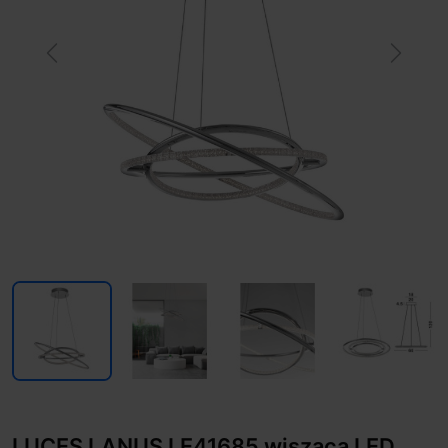
Previous
Next
LUCES LANUS LE41685 wisząca LED