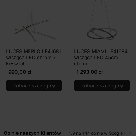
LUCES MERLO LE41681
LUCES MIAMI LE41684
wisząca LED chrom +
wisząca LED 45cm
kryształ
chrom
990,00 zł
1 293,00 zł
Zobacz szczegóły
Zobacz szczegóły
Opinie naszych Klientów
4.9 na 144 opinie w Google
keyboard_arrow_left
keyboard_arrow_right
Popr
Na