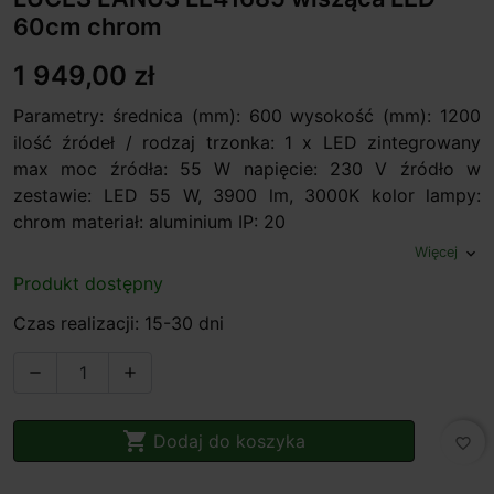
60cm chrom
1 949,00 zł
Parametry: średnica (mm): 600 wysokość (mm): 1200
ilość źródeł / rodzaj trzonka: 1 x LED zintegrowany
max moc źródła: 55 W napięcie: 230 V źródło w
zestawie: LED 55 W, 3900 lm, 3000K kolor lampy:
chrom materiał: aluminium IP: 20
Więcej
expand_more
Produkt dostępny
Czas realizacji: 15-30 dni



Dodaj do koszyka
favorite_border