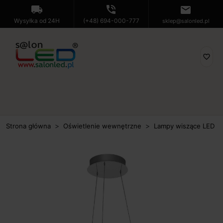
local_shipping
phone_in_talk
mail
Wysyłka od 24H
(+48) 694-000-777
sklep@salonled.pl
favorite_border
Strona główna
Oświetlenie wewnętrzne
Lampy wiszące LED