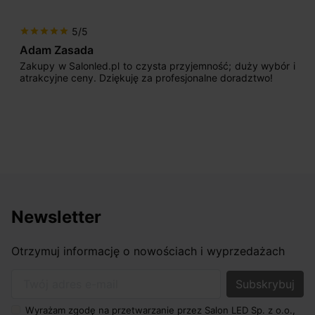
5/5
star
star
star
star
star
Adam Zasada
Zakupy w Salonled.pl to czysta przyjemność; duży wybór i
atrakcyjne ceny. Dziękuję za profesjonalne doradztwo!
Newsletter
Otrzymuj informację o nowościach i wyprzedażach
Twój adres e-mail
Wyrażam zgodę na przetwarzanie przez Salon LED Sp. z o.o.,