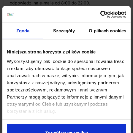
odpowiedzi na e-maile od 8:00 do 22:00.
+48 694 000 777
,
+48 799 220 777
phone
sklep@salonled.pl
email
Zgoda
Szczegóły
O plikach cookies
Metody płatności
Niniejsza strona korzysta z plików cookie
Koszt dostawy
Wykorzystujemy pliki cookie do spersonalizowania treści
i reklam, aby oferować funkcje społecznościowe i
analizować ruch w naszej witrynie. Informacje o tym, jak
Zapytaj o produkt
korzystasz z naszej witryny, udostępniamy partnerom
społecznościowym, reklamowym i analitycznym.
Partnerzy mogą połączyć te informacje z innymi danymi
otrzymanymi od Ciebie lub uzyskanymi podczas
Opis
korzystania z ich usług.
Parametry:
Zezwól na wszystkie