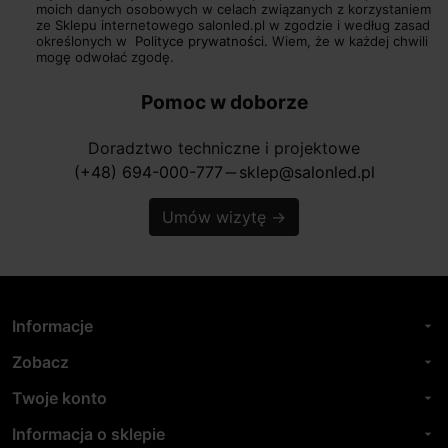
moich danych osobowych w celach związanych z korzystaniem
ze Sklepu internetowego salonled.pl w zgodzie i według zasad
określonych w
Polityce prywatności.
Wiem, że w każdej chwili
mogę odwołać zgodę.
Pomoc w doborze
Doradztwo techniczne i projektowe
(+48) 694-000-777
sklep@salonled.pl
horizontal_rule
Umów wizytę
→
Informacje
arrow_drop_down
Zobacz
arrow_drop_down
Twoje konto
arrow_drop_down
Informacja o sklepie
arrow_drop_down