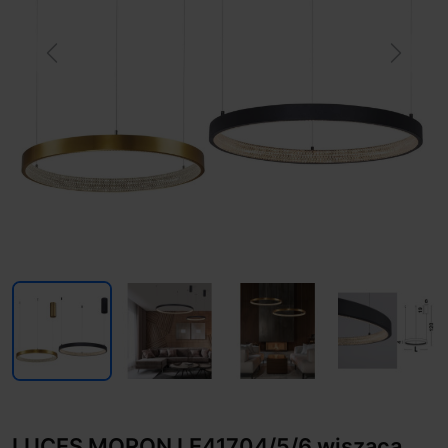
Previous
Next
LUCES MORON LE41704/5/6 wisząca