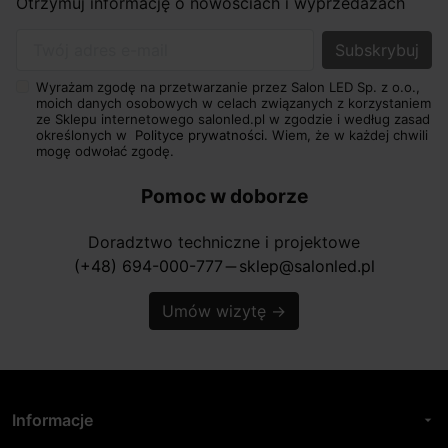
Otrzymuj informację o nowościach i wyprzedażach
Twój adres e-mail
Wyrażam zgodę na przetwarzanie przez Salon LED Sp. z o.o.,
moich danych osobowych w celach związanych z korzystaniem
ze Sklepu internetowego salonled.pl w zgodzie i według zasad
określonych w
Polityce prywatności.
Wiem, że w każdej chwili
mogę odwołać zgodę.
Pomoc w doborze
Doradztwo techniczne i projektowe
(+48) 694-000-777
sklep@salonled.pl
horizontal_rule
Umów wizytę
→
Informacje
arrow_drop_down