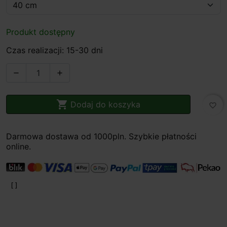
Produkt dostępny
Czas realizacji: 15-30 dni



Dodaj do koszyka
favorite_border
Darmowa dostawa od 1000pln. Szybkie płatności
online.