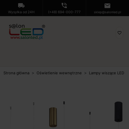
local_shipping
phone_in_talk
mail
Wysyłka od 24H
(+48) 694-000-777
sklep@salonled.pl
favorite_border
Strona główna
Oświetlenie wewnętrzne
Lampy wiszące LED