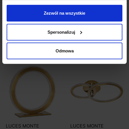
LUCES MONTE LE41691
LUCES MONTE
Zezwól na wszystkie
wisząca LED 56W złota
LE41692 złoty kinkiet
LED
Spersonalizuj
1 618,00 zł
526,00 zł
Zobacz szczegóły
Zobacz szczegóły
Odmowa
LUCES MONTE
LUCES MONTE