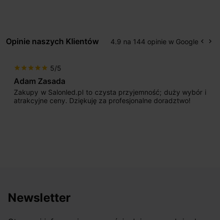
Opinie naszych Klientów
4.9 na 144 opinie w Google
keyboard_arrow_left
keyboard_arrow_right
Popr
Na
5/5
star
star
star
star
star
Adam Zasada
Zakupy w Salonled.pl to czysta przyjemność; duży wybór i
atrakcyjne ceny. Dziękuję za profesjonalne doradztwo!
Newsletter