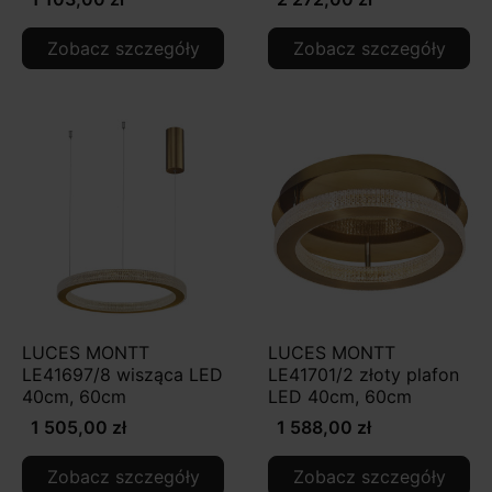
Zobacz szczegóły
Zobacz szczegóły
LUCES MONTT
LUCES MONTT
LE41697/8 wisząca LED
LE41701/2 złoty plafon
40cm, 60cm
LED 40cm, 60cm
1 505,00 zł
1 588,00 zł
Zobacz szczegóły
Zobacz szczegóły