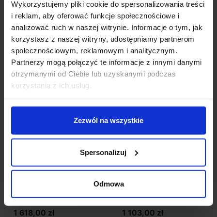
Wykorzystujemy pliki cookie do spersonalizowania treści
Szczegóły produktu
i reklam, aby oferować funkcje społecznościowe i
analizować ruch w naszej witrynie. Informacje o tym, jak
korzystasz z naszej witryny, udostępniamy partnerom
społecznościowym, reklamowym i analitycznym.
Zobacz także
Partnerzy mogą połączyć te informacje z innymi danymi
otrzymanymi od Ciebie lub uzyskanymi podczas
korzystania z ich usług.
favorite_border
favorite_border
Zezwól na wszystkie
Spersonalizuj
LUCES MONTE LE41691
LUCES MONTE
Odmowa
wisząca LED 56W złota
LE41695 złota lampa
wisząca LED 60cm
1 618,00 zł
1 103,00 zł