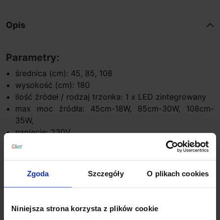
Opis
Parametry:
średnica (cm): 45, 85, 108
wysokość (cm): 180
ilość źródeł / rodzaj trzonka: 1 x LED zintegrowany
max moc źródła: 45cm-18W, 85cm-30W, 108cm-
35W,
napięcie: 230V
strumień światła LED: 45cm-1020lm, 85cm-1650lm,
108cm-1900lm
barwa światła biała ciepła 3000K
Zgoda
Szczegóły
O plikach cookies
kolor lampy: mosiądz antyczny
materiał: aluminium/akryl
IP: 20
Niniejsza strona korzysta z plików cookie