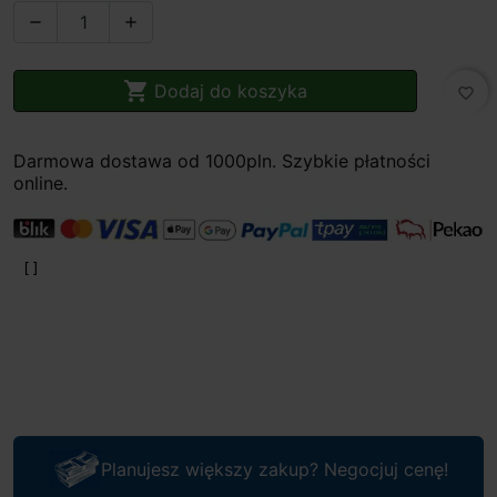



Dodaj do koszyka
favorite_border
Darmowa dostawa od 1000pln. Szybkie płatności
online.
Planujesz większy zakup? Negocjuj cenę!