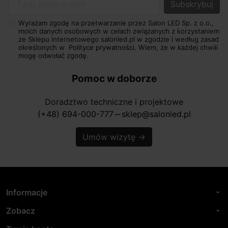
Twój adres e-mail
Wyrażam zgodę na przetwarzanie przez Salon LED Sp. z o.o.,
moich danych osobowych w celach związanych z korzystaniem
ze Sklepu internetowego salonled.pl w zgodzie i według zasad
określonych w
Polityce prywatności.
Wiem, że w każdej chwili
mogę odwołać zgodę.
Pomoc w doborze
Doradztwo techniczne i projektowe
(+48) 694-000-777
sklep@salonled.pl
horizontal_rule
Umów wizytę
→
Informacje
arrow_drop_down
Zobacz
arrow_drop_down