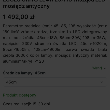
mosiądz antyczny
1 492,00 zł
Parametry: średnica (cm): 45, 85, 108 wysokość (cm):
180 ilość źródeł / rodzaj trzonka: 1 x LED zintegrowany
max moc źródła: 45cm-18W, 85cm-30W, 108cm-35W,
napięcie: 230V strumień światła LED: 45cm-1020lm,
85cm-1650lm, 108cm-1900lm barwa światła biała
ciepła 3000K kolor lampy: mosiądz antyczny materiał:
aluminium/akryl IP: 20
Więcej
expand_more
Średnica lampy: 45cm
Produkt dostępny
Czas realizacji: 15-30 dni