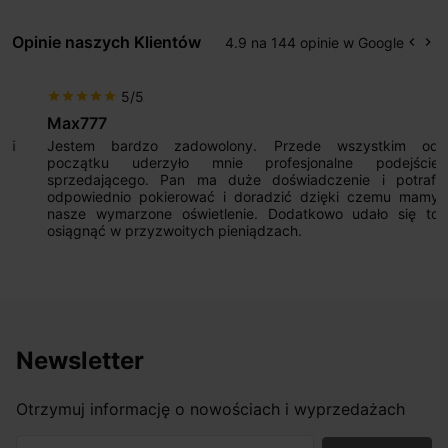
Opinie naszych Klientów
4.9 na 144 opinie w Google
keyboard_arrow_left
keyboard_arrow_right
Popr
Na
5/5
star
star
star
star
star
Max777
Jestem bardzo zadowolony. Przede wszystkim od
początku uderzyło mnie profesjonalne podejście
sprzedającego. Pan ma duże doświadczenie i potrafi
odpowiednio pokierować i doradzić dzięki czemu mamy
nasze wymarzone oświetlenie. Dodatkowo udało się to
osiągnąć w przyzwoitych pieniądzach.
Newsletter
Otrzymuj informację o nowościach i wyprzedażach