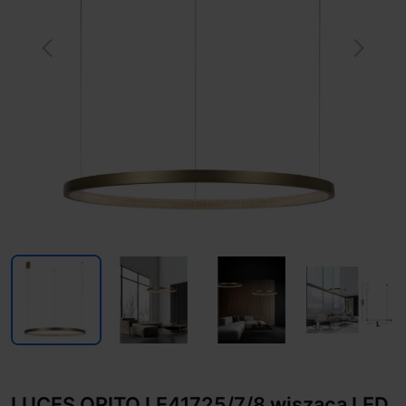
Previous
Next
LUCES ORITO LE41725/7/8 wisząca LED