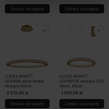
Zobacz szczegóły
Zobacz szczegóły
favorite_border
favorite_border
LUCES MONTT
LUCES MONTT
LE41696 złota lampa
LE41697/8 wisząca LED
wisząca 80cm
40cm, 60cm
2 272,00 zł
1 505,00 zł
Zobacz szczegóły
Zobacz szczegóły