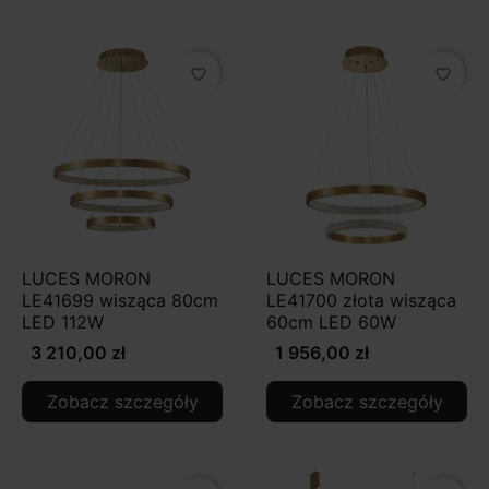
favorite_border
favorite_border
LUCES MORON
LUCES MORON
LE41699 wisząca 80cm
LE41700 złota wisząca
LED 112W
60cm LED 60W
3 210,00 zł
1 956,00 zł
Zobacz szczegóły
Zobacz szczegóły