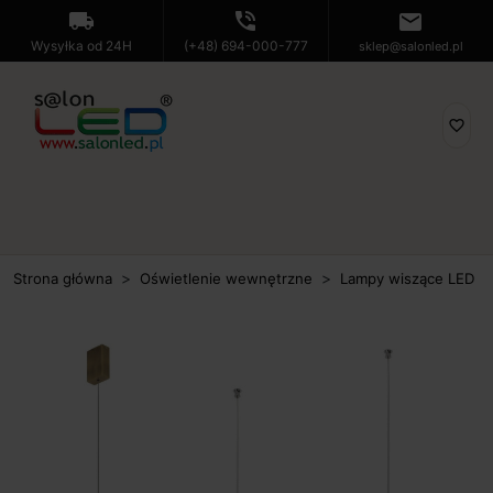
local_shipping
phone_in_talk
mail
Wysyłka od 24H
(+48) 694-000-777
sklep@salonled.pl
favorite_border
Strona główna
Oświetlenie wewnętrzne
Lampy wiszące LED