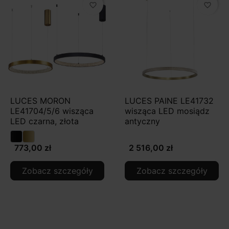
favorite_border
favorite_border
LUCES MORON
LUCES PAINE LE41732
LE41704/5/6 wisząca
wisząca LED mosiądz
LED czarna, złota
antyczny
773,00 zł
2 516,00 zł
Zobacz szczegóły
Zobacz szczegóły