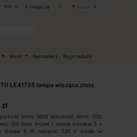
0
Zaloguj się
Koszyk

favorite_border
shopping_cart
D
Marki
Bestsellery
Wyprzedaże
TO LE41735 lampa wisząca złota
 zł
ysokość (mm): 1800 szerokość (mm): 1130
m): 100 ilość źródeł / rodzaj trzonka: 5 x
źródła: 5 W napięcie: 230 V źródło w