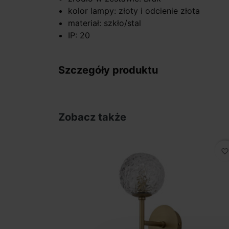
kolor lampy: złoty i odcienie złota
materiał: szkło/stal
IP: 20
Szczegóły produktu
Zobacz także
favorite_border