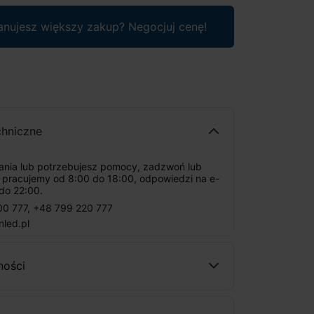
anujesz większy zakup? Negocjuj cenę!
chniczne
tania lub potrzebujesz pomocy, zadzwoń lub
: pracujemy od 8:00 do 18:00, odpowiedzi na e-
do 22:00.
00 777
,
+48 799 220 777
nled.pl
ności