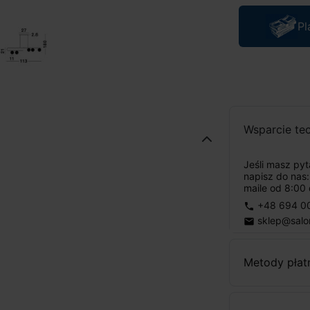
Pl
Wsparcie te
Jeśli masz py
napisz do nas
maile od 8:00 
+48 694 0
phone
sklep@salo
email
Metody płat