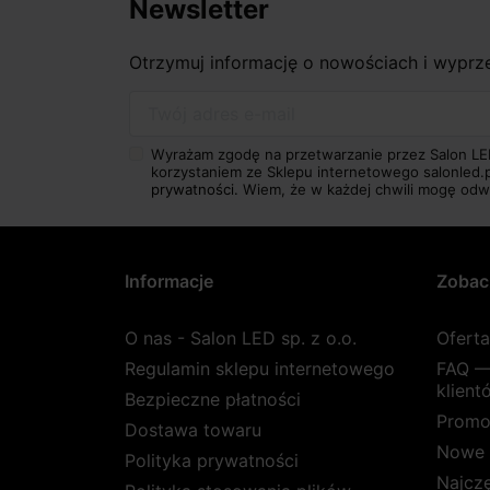
Newsletter
Otrzymuj informację o nowościach i wypr
Twój adres e-mail
Wyrażam zgodę na przetwarzanie przez Salon LE
korzystaniem ze Sklepu internetowego salonled.
prywatności.
Wiem, że w każdej chwili mogę odw
Informacje
Zobac
O nas - Salon LED sp. z o.o.
Ofert
Regulamin sklepu internetowego
FAQ —
klient
Bezpieczne płatności
Promo
Dostawa towaru
Nowe 
Polityka prywatności
Najcz