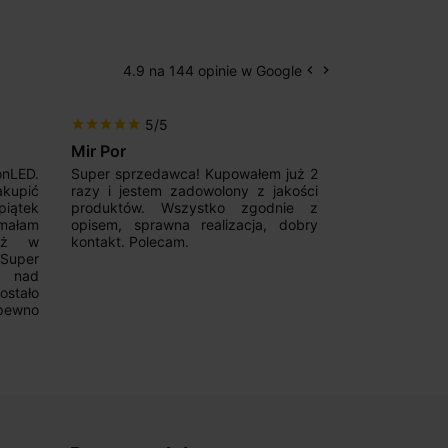
4.9 na 144 opinie w Google
keyboard_arrow_left
keyboard_arrow_right
Poprzedni
Następny
5/5
5/5
star
star
star
star
star
star
star
star
star
star
Mir Por
Patryk123
onLED.
Super sprzedawca! Kupowałem już 2
Szybka real
akupić
razy i jestem zadowolony z jakości
konkurencyjn
iątek
produktów. Wszystko zgodnie z
pomoc w 
ymałam
opisem, sprawna realizacja, dobry
magnetycznyc
już w
kontakt. Polecam.
wyboru. Z p
.Super
ponownie.
a nad
stało
pewno