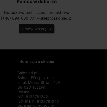
Pomoc w doborze
Doradztwo techniczne i projektowe
(+48) 694-000-777
sklep@salonled.pl
horizontal_rule
Umów wizytę
→
Informacja o sklepie
Salonled.pl
Salon LED sp. z o.o.
ul. ul. Mokra Strona 12A
36-020 Tyczyn
Polska
NIP: 8133781242
NIP EU: PL8133781242
REGON: 380303750