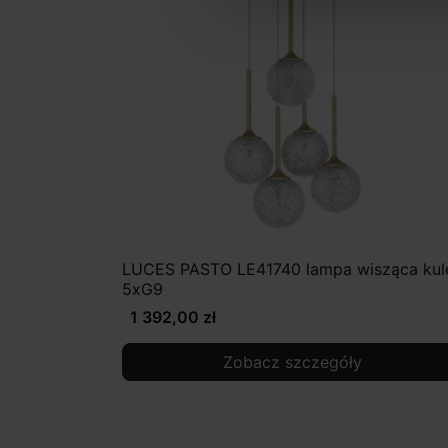
LUCES PASTO LE41740 lampa wisząca kul
5xG9
1 392,00 zł
Zobacz szczegóły