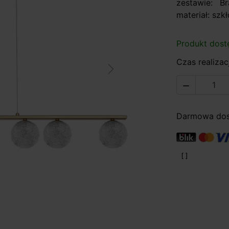
zestawie: B
materiał: szkł
Produkt dost
Czas realizacj
Next

Darmowa dost