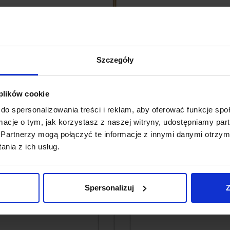
Szczegóły
 plików cookie
LUCES PASTO LE41737/8 złota lampa
L
wisząca
do spersonalizowania treści i reklam, aby oferować funkcje sp
279,00 zł
ormacje o tym, jak korzystasz z naszej witryny, udostępniamy p
Partnerzy mogą połączyć te informacje z innymi danymi otrzym
Zobacz szczegóły
nia z ich usług.
Spersonalizuj
Z
favorite_border