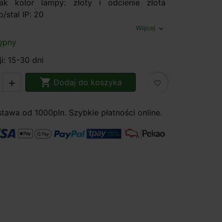
rak kolor lampy: złoty i odcienie złota
o/stal IP: 20
Więcej
expand_more
ępny
i: 15-30 dni

Dodaj do koszyka

favorite_border
awa od 1000pln. Szybkie płatności online.