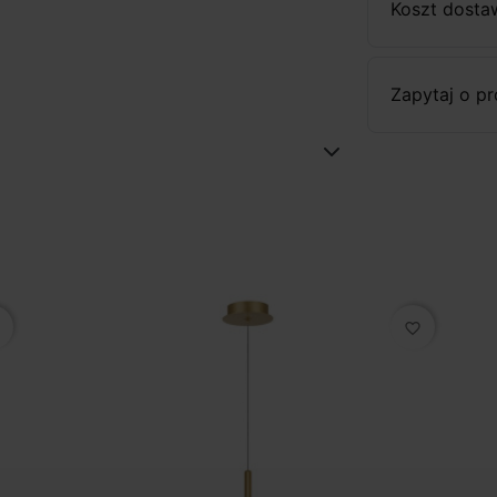
Koszt dosta
Zapytaj o p
favorite_border