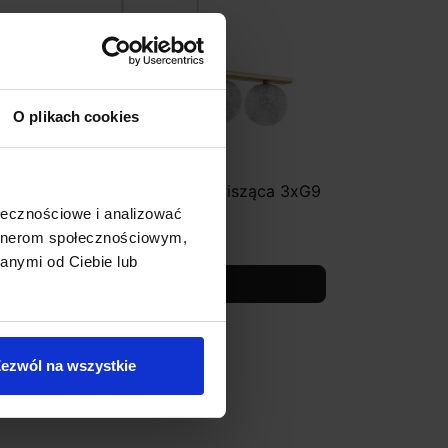
O plikach cookies
UCES PASTO LE41739 złota wisząca 3xG9
ołecznościowe i analizować
1 020,00 zł
artnerom społecznościowym,
anymi od Ciebie lub
Zobacz szczegóły
ezwól na wszystkie