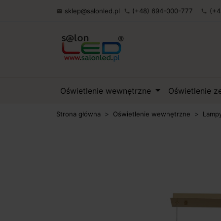
sklep@salonled.pl
(+48) 694-000-777
(+4

phone
phone
Oświetlenie wewnętrzne
Oświetlenie 
Strona główna
Oświetlenie wewnętrzne
Lampy