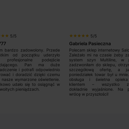
5/5
5/5
r
star
star
star
star
star
star
star
777
Gabriela Pasieczna
m bardzo zadowolony. Przede
Polecam sklep internetowy Sal
stkim od początku uderzyło
Zależało mi na czasie żeby z
 profesjonalne podejście
system szyn Multiline, w p
edającego. Pan ma duże
zadzwoniłam do sklepu, otrz
adczenie i potrafi odpowiednio
szczegółową ofertę, a 
rować i doradzić dzięki czemu
poniedziałek towar był u mnie
nasze wymarzone oświetlenie.
obsługa i świetna opiek
kowo udało się to osiągnąć w
klientem – wszystko zo
woitych pieniądzach.
dokładnie wyjaśnione. Na 
wrócę w przyszłości!