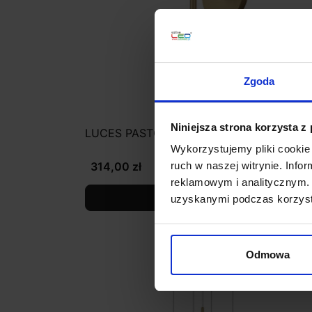
Zgoda
Niniejsza strona korzysta z
LUCES PASTO LE41736 kinkiet
Wykorzystujemy pliki cookie 
314,00 zł
ruch w naszej witrynie. Inf
reklamowym i analitycznym. 
Zobacz szczegóły
uzyskanymi podczas korzysta
Odmowa
favorite_border