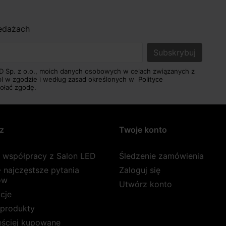
zedażach
D Sp. z o.o., moich danych osobowych w celach związanych z
pl w zgodzie i według zasad określonych w
Polityce
ołać zgodę.
z
Twoje konto
a współpracy z Salon LED
Śledzenie zamówienia
 najczęstsze pytania
Zaloguj się
ów
Utwórz konto
cje
produkty
ęściej kupowane