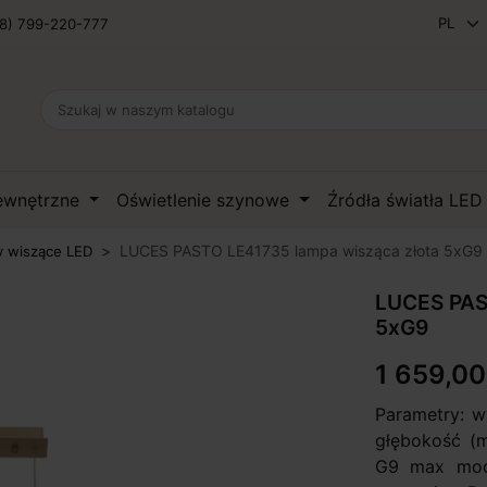
8) 799-220-777
zewnętrzne
Oświetlenie szynowe
Źródła światła LE
LUCES PASTO LE41735 lampa wisząca złota 5xG9
 wiszące LED
LUCES PAS
5xG9
1 659,00
Parametry: w
głębokość (m
G9 max moc 