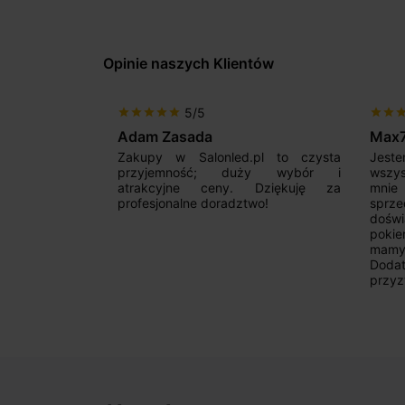
Opinie naszych Klientów
5/5
star
star
star
star
star
star
star
sta
Adam Zasada
Max
alny sklep,
Zakupy w Salonled.pl to czysta
Jeste
niam fachową
przyjemność; duży wybór i
wszy
 wyborze
atrakcyjne ceny. Dziękuję za
mnie
Zdecydowanie
profesjonalne doradztwo!
sprz
doświ
pokie
mamy 
Dodat
przyz