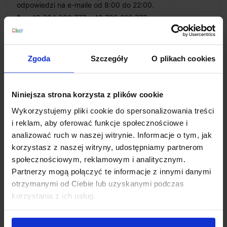
odpowiedzi na e-maile od 8:00 do 22:00.
+48 694 000 777
,
+48 799 220 777
phone
sklep@salonled.pl
email
Zgoda
Szczegóły
O plikach cookies
Metody płatności
Niniejsza strona korzysta z plików cookie
Koszt dostawy
Wykorzystujemy pliki cookie do spersonalizowania treści
i reklam, aby oferować funkcje społecznościowe i
analizować ruch w naszej witrynie. Informacje o tym, jak
Zapytaj o produkt
korzystasz z naszej witryny, udostępniamy partnerom
społecznościowym, reklamowym i analitycznym.
Partnerzy mogą połączyć te informacje z innymi danymi
otrzymanymi od Ciebie lub uzyskanymi podczas
Opis
korzystania z ich usług.
Parametry: