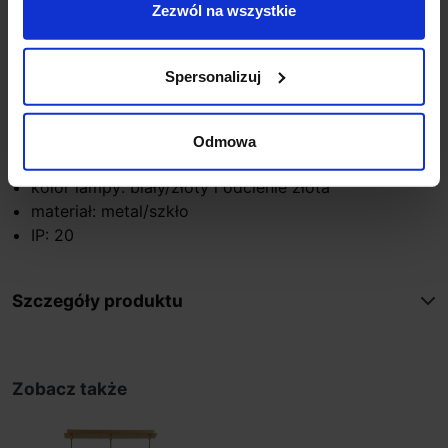
Zezwól na wszystkie
wysokość (mm): 1200
szerokość (mm): 530
głębokość (mm): 90
Spersonalizuj
ilość źródeł / rodzaj trzonka: 3 x E14
max moc źródła: 5W
napięcie: 230V
Odmowa
źródło w zestawie: Brak
kolor lampy: biały/złoty i odcienie złota
materiał: metal/szkło
IP: 20
Szczegóły produktu
Zobacz także