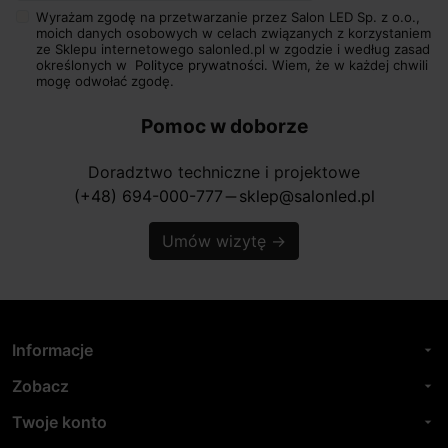
Wyrażam zgodę na przetwarzanie przez Salon LED Sp. z o.o.,
moich danych osobowych w celach związanych z korzystaniem
ze Sklepu internetowego salonled.pl w zgodzie i według zasad
określonych w
Polityce prywatności.
Wiem, że w każdej chwili
mogę odwołać zgodę.
Pomoc w doborze
Doradztwo techniczne i projektowe
(+48) 694-000-777
sklep@salonled.pl
horizontal_rule
Umów wizytę
→
Informacje
arrow_drop_down
Zobacz
arrow_drop_down
Twoje konto
arrow_drop_down