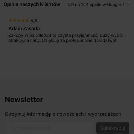
Opinie naszych Klientów
4.9 na 144 opinie w Google
keyboard_arrow_left
keyboard_arrow_right
Popr
Na
5/5
star
star
star
star
star
Adam Zasada
Zakupy w Salonled.pl to czysta przyjemność; duży wybór i
atrakcyjne ceny. Dziękuję za profesjonalne doradztwo!
Newsletter
Otrzymuj informację o nowościach i wyprzedażach
Twój adres e-mail