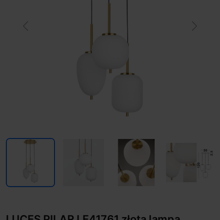
Previous
Next
LUCES PILAR LE41761 złota lampa