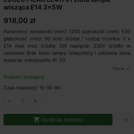
wisząca E14 3x5W
918,00 zł
Parametry: wysokość (mm): 1200 szerokość (mm): 530
głębokość (mm): 90 ilość źródeł / rodzaj trzonka: 3 x
E14 max moc źródła: 5W napięcie: 230V źródło w
zestawie: Brak kolor lampy: biały/złoty i odcienie złota
materiał: metal/szkło IP: 20
Więcej
expand_more
Produkt dostępny
Czas realizacji: 15-30 dni



Dodaj do koszyka
favorite_border