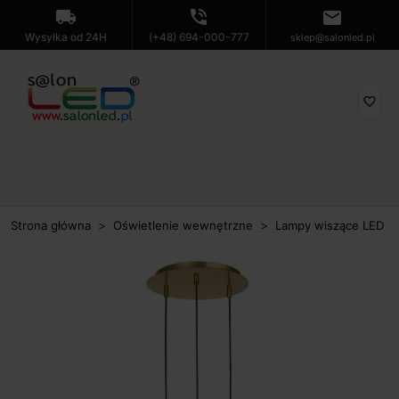
local_shipping
phone_in_talk
mail
Wysyłka od 24H
(+48) 694-000-777
sklep@salonled.pl
favorite_border
Strona główna
Oświetlenie wewnętrzne
Lampy wiszące LED