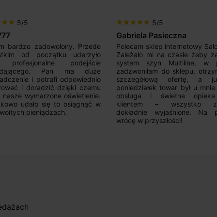
5/5
5/5
r
star
star
star
star
star
star
star
777
Gabriela Pasieczna
m bardzo zadowolony. Przede
Polecam sklep internetowy Sal
stkim od początku uderzyło
Zależało mi na czasie żeby z
 profesjonalne podejście
system szyn Multiline, w p
edającego. Pan ma duże
zadzwoniłam do sklepu, otrz
adczenie i potrafi odpowiednio
szczegółową ofertę, a 
rować i doradzić dzięki czemu
poniedziałek towar był u mnie
nasze wymarzone oświetlenie.
obsługa i świetna opiek
kowo udało się to osiągnąć w
klientem – wszystko zo
woitych pieniądzach.
dokładnie wyjaśnione. Na 
wrócę w przyszłości!
zedażach