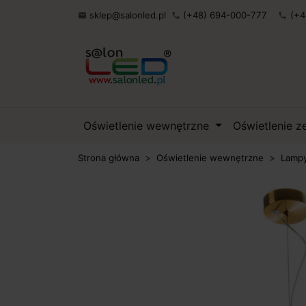
sklep@salonled.pl
(+48) 694-000-777
(+4

phone
phone
Oświetlenie wewnętrzne
Oświetlenie 
Strona główna
Oświetlenie wewnętrzne
Lampy