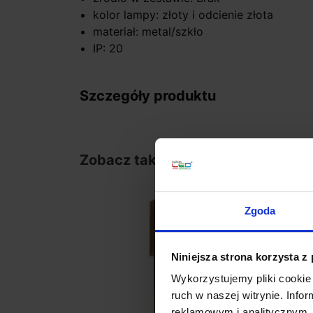
kolor lampy: złoty i odcienie złota
materiał: metal/szkło
IP: 20
Szczegóły produktu
Zobacz także
favorite_border
Zgoda
Niniejsza strona korzysta z
Wykorzystujemy pliki cookie 
ruch w naszej witrynie. Inf
reklamowym i analitycznym. 