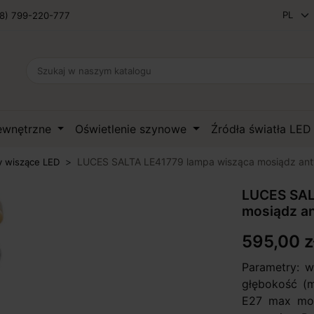
8) 799-220-777
zewnętrzne
Oświetlenie szynowe
Źródła światła LE
LUCES SALTA LE41779 lampa wisząca mosiądz an
 wiszące LED
LUCES SAL
mosiądz a
595,00 z
Parametry: 
głębokość (m
E27 max moc