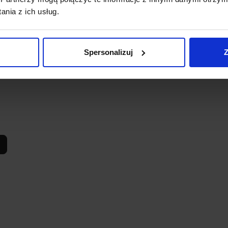
nia z ich usług.
Spersonalizuj
Z