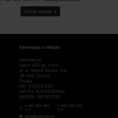
Umów wizytę
→
Informacja o sklepie
Salonled.pl
Salon LED sp. z o.o.
ul. ul. Mokra Strona 12A
36-020 Tyczyn
Polska
NIP: 8133781242
NIP EU: PL8133781242
REGON: 380303750
(+48) 694-000-
(+48) 799-220-
phone
777
777
sklep@salonled.pl
mail