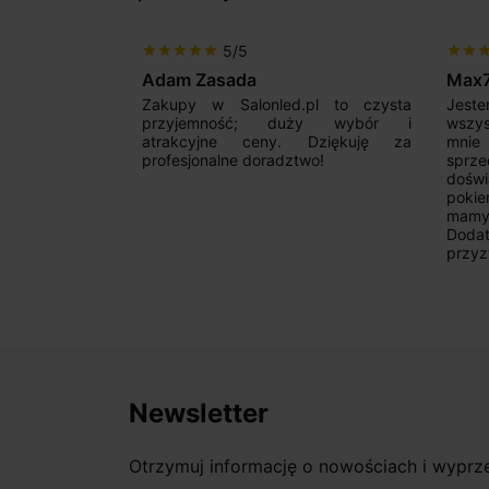
5/5
star
star
star
star
star
star
star
sta
Adam Zasada
Max
alny sklep,
Zakupy w Salonled.pl to czysta
Jeste
niam fachową
przyjemność; duży wybór i
wszy
 wyborze
atrakcyjne ceny. Dziękuję za
mnie
Zdecydowanie
profesjonalne doradztwo!
sprz
doświ
pokie
mamy 
Dodat
przyz
Newsletter
Otrzymuj informację o nowościach i wypr