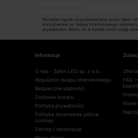
Twój adres e-mail
Wyrażam zgodę na przetwarzanie przez Salon LE
korzystaniem ze Sklepu internetowego salonled.
prywatności.
Wiem, że w każdej chwili mogę odw
Informacje
Zobac
O nas - Salon LED sp. z o.o.
Ofert
Regulamin sklepu internetowego
FAQ —
klient
Bezpieczne płatności
Promo
Dostawa towaru
Nowe 
Polityka prywatności
Najcz
Polityka stosowania plików
cookies
Zwroty i reklamacje
Mapa strony