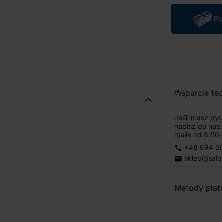
Pl
Wsparcie te
Jeśli masz py
napisz do nas
maile od 8:00 
+48 694 0
phone
sklep@salo
email
Metody płat