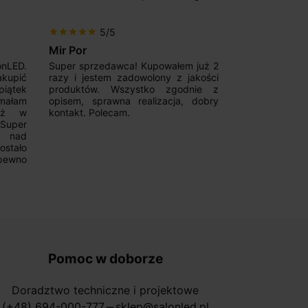
5/5
5/5
star
star
star
star
star
star
star
star
star
star
Mir Por
Patryk123
onLED.
Super sprzedawca! Kupowałem już 2
Szybka real
akupić
razy i jestem zadowolony z jakości
konkurencyjn
iątek
produktów. Wszystko zgodnie z
pomoc w 
ymałam
opisem, sprawna realizacja, dobry
magnetycznyc
już w
kontakt. Polecam.
wyboru. Z p
.Super
ponownie.
a nad
stało
pewno
Pomoc w doborze
Doradztwo techniczne i projektowe
(+48) 694-000-777
sklep@salonled.pl
horizontal_rule