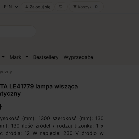
0
Zaloguj się
Koszyk

favorite_border
shopping_cart
D
Marki
Bestsellery
Wyprzedaże
tyczny
TA LE41779 lampa wisząca
ntyczny
ł
wysokość (mm): 1300 szerokość (mm): 130
m): 130 ilość źródeł / rodzaj trzonka: 1 x
 źródła: 12 W napięcie: 230 V źródło w