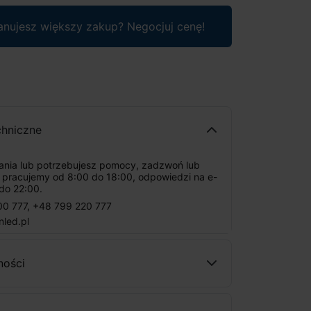
anujesz większy zakup? Negocjuj cenę!
chniczne
tania lub potrzebujesz pomocy, zadzwoń lub
: pracujemy od 8:00 do 18:00, odpowiedzi na e-
do 22:00.
00 777
,
+48 799 220 777
nled.pl
ności