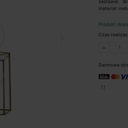
zestawie: B
materiał: meta
Produkt dost
Czas realizacj
Next

Darmowa dost