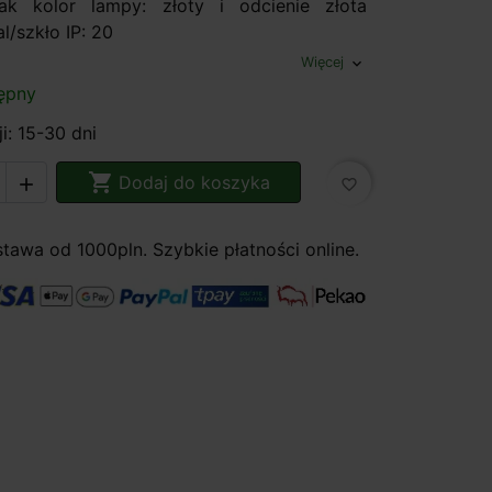
rak kolor lampy: złoty i odcienie złota
l/szkło IP: 20
Więcej
expand_more
ępny
i: 15-30 dni

Dodaj do koszyka

favorite_border
awa od 1000pln. Szybkie płatności online.