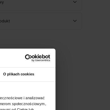
wy
rodukt
O plikach cookies
ołecznościowe i analizować
artnerom społecznościowym,
anymi od Ciebie lub