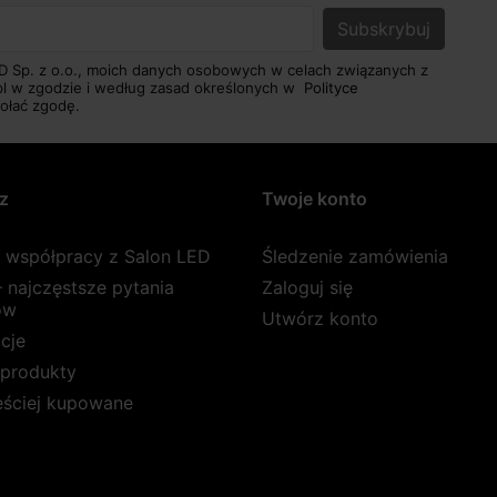
D Sp. z o.o., moich danych osobowych w celach związanych z
pl w zgodzie i według zasad określonych w
Polityce
ołać zgodę.
z
Twoje konto
a współpracy z Salon LED
Śledzenie zamówienia
 najczęstsze pytania
Zaloguj się
ów
Utwórz konto
cje
produkty
ęściej kupowane