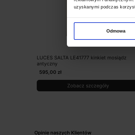
uzyskanymi podczas korzysta
Odmowa
LUCES SALTA LE41777 kinkiet mosiądz
antyczny
595,00 zł
Zobacz szczegóły
Opinie naszych Klientów